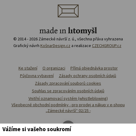
© 2014 - 2026 Zámecké návrší z. ú., všechna přáva vyhrazena
Grafický návrh
KošnarDesign.cz
a realizace
CZECHGROUP.cz
Ke stažení
O organizaci
Přímá objednávka prostor
Půjčovna vybavení
Zásady ochrany osobních údajů
Zásady zpracování souborů cookies
Souhlas se zpracováním osobních údajů
Vnitřní oznamovací systém (whistleblowing)
Všeobecné obchodní podmínky - pro prodej a nákup v e-shopu
„Zámecké návrší“ 02/25 -
Vážíme si vašeho soukromí