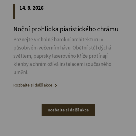
14. 8. 2026
Noční prohlídka piaristického chrámu
Poznejte vrcholně barokní architekturu v
působivém večerním hávu. Obětní stůl dýchá
světlem, paprsky laserového kříže protínají
klenby a chrám ožívá instalacemi současného
umění.
Rozbalte si další akce
Rozbalte si další akce