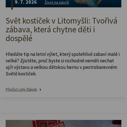
9. 7. 2026
Život na návrší
Svět kostiček v Litomyšli: Tvořivá
zábava, která chytne děti i
dospělé
Hledáte tip na letní výlet, který spolehlivě zabaví malé i
velké? Zjistěte, proč byste si rozhodně neměli nechat
ujít výstavu a velkou dětskou hernu v pestrobarevném
Světě kostiček.
Přečíst celý článek