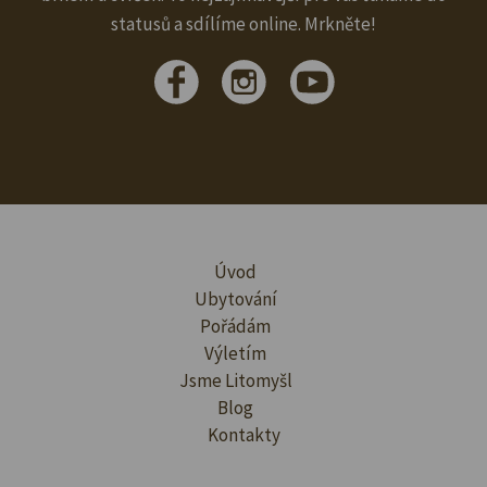
statusů a sdílíme online. Mrkněte!
Úvod
Ubytování
Pořádám
Výletím
Jsme Litomyšl
Blog
Kontakty