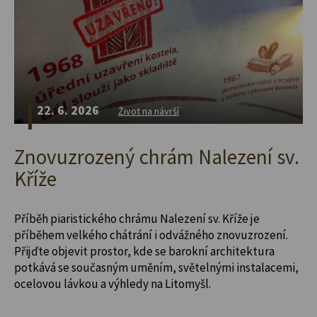
22. 6. 2026
Život na návrší
Znovuzrozený chrám Nalezení sv.
Kříže
Příběh piaristického chrámu Nalezení sv. Kříže je
příběhem velkého chátrání i odvážného znovuzrození.
Přijďte objevit prostor, kde se barokní architektura
potkává se současným uměním, světelnými instalacemi,
ocelovou lávkou a výhledy na Litomyšl.