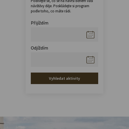
Podívejte se, co se na návrší během vaší
návštěvy děje. Poskládejte si program
podle toho, co máte rádi.
Přijíždím
Odjíždím
Vyhledat aktivity