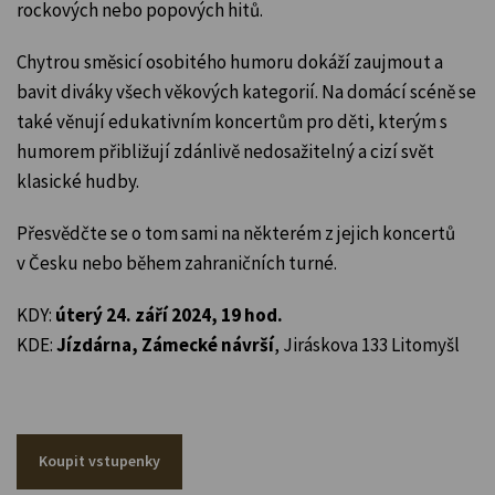
rockových nebo popových hitů.
Chytrou směsicí osobitého humoru dokáží zaujmout a
bavit diváky všech věkových kategorií. Na domácí scéně se
také věnují edukativním koncertům pro děti, kterým s
humorem přibližují zdánlivě nedosažitelný a cizí svět
klasické hudby.
Přesvědčte se o tom sami na některém z jejich koncertů
v Česku nebo během zahraničních turné.
KDY:
úterý 24. září 2024, 19 hod.
KDE:
Jízdárna, Zámecké návrší
, Jiráskova 133 Litomyšl
Koupit vstupenky