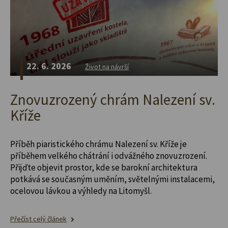
22. 6. 2026
Život na návrší
Znovuzrozený chrám Nalezení sv.
Kříže
Příběh piaristického chrámu Nalezení sv. Kříže je
příběhem velkého chátrání i odvážného znovuzrození.
Přijďte objevit prostor, kde se barokní architektura
potkává se současným uměním, světelnými instalacemi,
ocelovou lávkou a výhledy na Litomyšl.
Přečíst celý článek