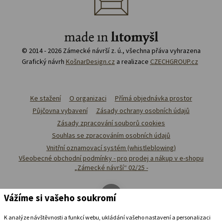
© 2014 - 2026 Zámecké návrší z. ú., všechna přáva vyhrazena
Grafický návrh
KošnarDesign.cz
a realizace
CZECHGROUP.cz
Ke stažení
O organizaci
Přímá objednávka prostor
Půjčovna vybavení
Zásady ochrany osobních údajů
Zásady zpracování souborů cookies
Souhlas se zpracováním osobních údajů
Vnitřní oznamovací systém (whistleblowing)
Všeobecné obchodní podmínky - pro prodej a nákup v e-shopu
„Zámecké návrší“ 02/25 -
Vážíme si vašeho soukromí
K analýze návštěvnosti a funkcí webu, ukládání vašeho nastavení a personalizaci