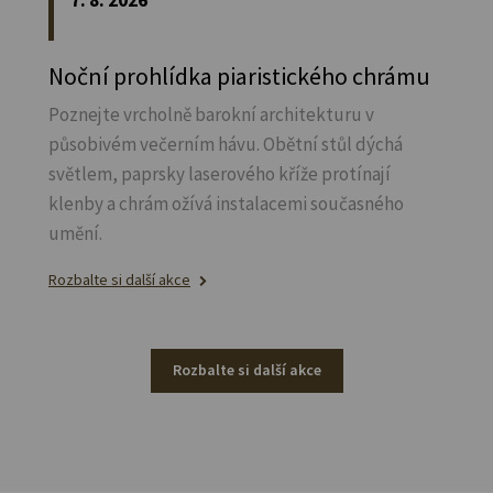
Noční prohlídka piaristického chrámu
Poznejte vrcholně barokní architekturu v
působivém večerním hávu. Obětní stůl dýchá
světlem, paprsky laserového kříže protínají
klenby a chrám ožívá instalacemi současného
umění.
Rozbalte si další akce
Rozbalte si další akce