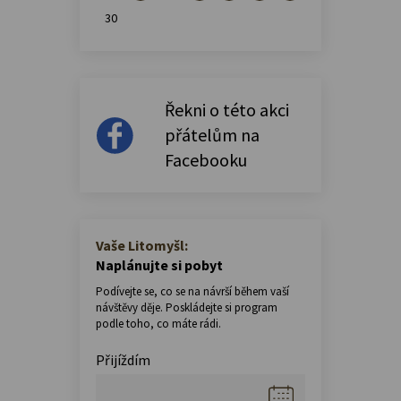
30
Řekni o této akci
přátelům na
Facebooku
Vaše Litomyšl:
Naplánujte si pobyt
Podívejte se, co se na návrší během vaší
návštěvy děje. Poskládejte si program
podle toho, co máte rádi.
Přijíždím