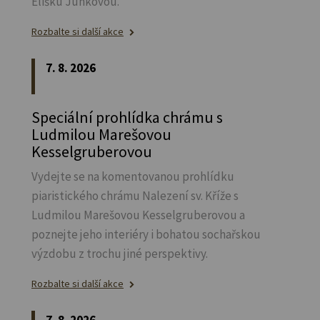
Elišku Junkovou.
Rozbalte si další akce
7. 8. 2026
Speciální prohlídka chrámu s
Ludmilou Marešovou
Kesselgruberovou
Vydejte se na komentovanou prohlídku
piaristického chrámu Nalezení sv.
Kříže s
Ludmilou Marešovou Kesselgruberovou a
poznejte jeho interiéry i bohatou sochařskou
výzdobu z trochu jiné perspektivy.
Rozbalte si další akce
7. 8. 2026