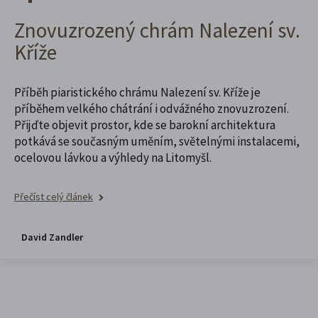
Znovuzrozený chrám Nalezení sv.
Kříže
Příběh piaristického chrámu Nalezení sv. Kříže je
příběhem velkého chátrání i odvážného znovuzrození.
Přijďte objevit prostor, kde se barokní architektura
potkává se současným uměním, světelnými instalacemi,
ocelovou lávkou a výhledy na Litomyšl.
Přečíst celý článek
David Zandler