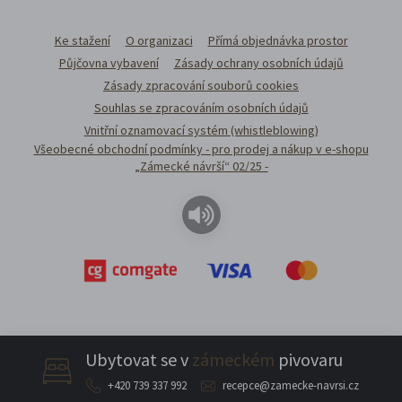
Ke stažení
O organizaci
Přímá objednávka prostor
Půjčovna vybavení
Zásady ochrany osobních údajů
Zásady zpracování souborů cookies
Souhlas se zpracováním osobních údajů
Vnitřní oznamovací systém (whistleblowing)
Všeobecné obchodní podmínky - pro prodej a nákup v e-shopu
„Zámecké návrší“ 02/25 -
Ubytovat se v
zámeckém
pivovaru
+420 739 337 992
recepce@zamecke-navrsi.cz