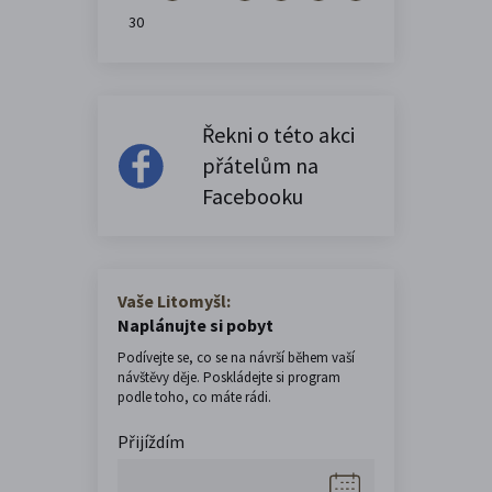
30
Řekni o této akci
přátelům na
Facebooku
Vaše Litomyšl:
Naplánujte si pobyt
Podívejte se, co se na návrší během vaší
návštěvy děje. Poskládejte si program
podle toho, co máte rádi.
Přijíždím