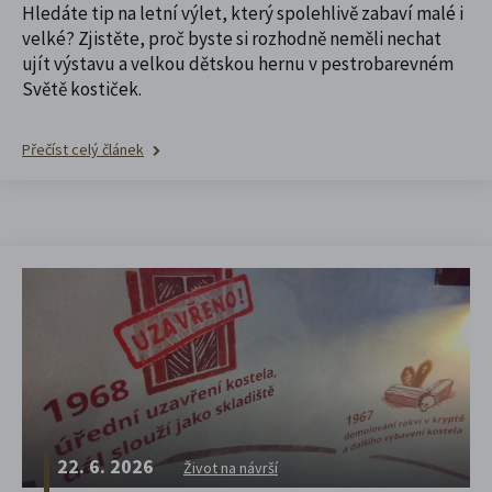
Hledáte tip na letní výlet, který spolehlivě zabaví malé i
velké? Zjistěte, proč byste si rozhodně neměli nechat
ujít výstavu a velkou dětskou hernu v pestrobarevném
Světě kostiček.
Přečíst celý článek
22. 6. 2026
Život na návrší