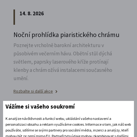
14. 8. 2026
Noční prohlídka piaristického chrámu
Poznejte vrcholně barokní architekturu v
působivém večerním hávu. Obětní stůl dýchá
světlem, paprsky laserového kříže protínají
klenby a chrám ožívá instalacemi současného
umění.
Rozbalte si další akce
Vážíme si vašeho soukromí
15. 8. 2026
K analýze návštěvnosti a funkcí webu, ukládání vašeho nastavení a
personalizaci obsahu a reklam využíváme cookies. Informace o tom, jak náš web
CHINASKI OPEN AIR 2026
používáte, sdílíme se svými partnery pro sociální média, inzerci a analýzy, kteří
mohou být ze zemí mimo EU. Partneři tyto údaje mohou zkombinovat s dalšími