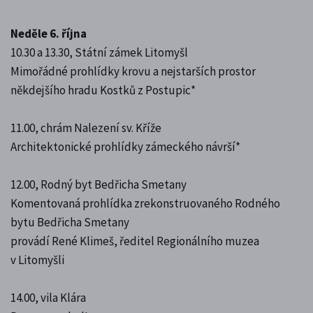
Neděle 6. října
10.30 a 13.30, Státní zámek Litomyšl
Mimořádné prohlídky krovu a nejstarších prostor
někdejšího hradu Kostků z Postupic*
11.00, chrám Nalezení sv. Kříže
Architektonické prohlídky zámeckého návrší*
12.00, Rodný byt Bedřicha Smetany
Komentovaná prohlídka zrekonstruovaného Rodného
bytu Bedřicha Smetany
provádí René Klimeš, ředitel Regionálního muzea
v Litomyšli
14.00, vila Klára