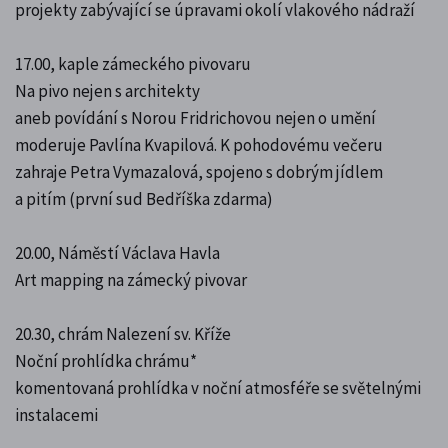
projekty zabývající se úpravami okolí vlakového nádraží
17.00, kaple zámeckého pivovaru
Na pivo nejen s architekty
aneb povídání s Norou Fridrichovou nejen o umění
moderuje Pavlína Kvapilová. K pohodovému večeru
zahraje Petra Vymazalová, spojeno s dobrým jídlem
a pitím (první sud Bedříška zdarma)
20.00, Náměstí Václava Havla
Art mapping na zámecký pivovar
20.30, chrám Nalezení sv. Kříže
Noční prohlídka chrámu*
komentovaná prohlídka v noční atmosféře se světelnými
instalacemi