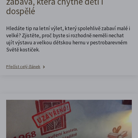
zábava, která chytne děti i
dospělé
Hledáte tip na letní výlet, který spolehlivě zabaví malé i
velké? Zjistěte, proč byste si rozhodně neměli nechat
ujít výstavu a velkou dětskou hernu v pestrobarevném
Světě kostiček.
Přečíst celý článek