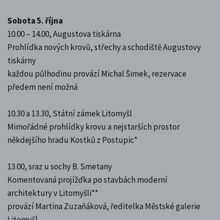
Sobota 5. října
10.00 – 14.00, Augustova tiskárna
Prohlídka nových krovů, střechy a schodiště Augustovy
tiskárny
každou půlhodinu provází Michal Šimek, rezervace
předem není možná
10.30 a 13.30, Státní zámek Litomyšl
Mimořádné prohlídky krovu a nejstarších prostor
někdejšího hradu Kostků z Postupic*
13.00, sraz u sochy B. Smetany
Komentovaná projížďka po stavbách moderní
architektury v Litomyšli**
provází Martina Zuzaňáková, ředitelka Městské galerie
Litomyšl