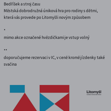
Bedříšek a stroj času
Městská dobrodružná úniková hra pro rodiny s dětmi,
která vás provede po Litomyšli novým způsobem
*
mimo akce označené hvězdičkami je vstup volný
**
doporučujeme rezervaci v IC, v ceně kromě jízdenky také
svačina