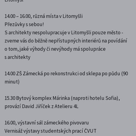
14.00 – 16.00, různá místa v Litomyšli
Přezůvky s sebou!
S architekty nespolupracuje v Litomyšli pouze město -
zveme vás do běžně nepřístupných interiérů na povídání
o tom, jaké výhody či nevýhody má spolupráce
s architekty
14.00 ZŠ Zámecká po rekonstrukci od sklepa po půdu (90
minut)
15.30 Bytový komplex Márinka (naproti hotelu Sofia),
provází David Jiříček z Atelieru 4L
16.00, výstavní sál zámeckého pivovaru
Vernisáž výstavy studentských prací ČVUT