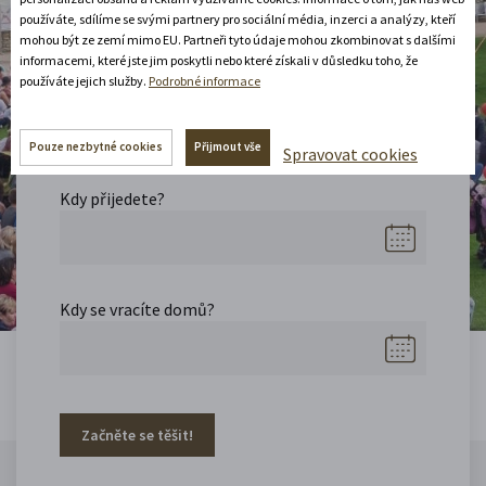
Naplánujte si pobyt
používáte, sdílíme se svými partnery pro sociální média, inzerci a analýzy, kteří
mohou být ze zemí mimo EU. Partneři tyto údaje mohou zkombinovat s dalšími
informacemi, které jste jim poskytli nebo které získali v důsledku toho, že
používáte jejich služby.
Podrobné informace
Podívejte se, co se na návrší během vaší
návštěvy děje. Poskládejte si program podle
toho, co máte rádi.
Pouze nezbytné cookies
Přijmout vše
Spravovat cookies
Kdy přijedete?
Kdy se vracíte domů?
Začněte se těšit!