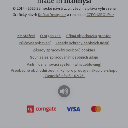
© 2014 - 2026 Zámecké návrší z. ú., všechna přáva vyhrazena
Grafický návrh
KošnarDesign.cz
a realizace
CZECHGROUP.cz
Ke stažení
O organizaci
Přímá objednávka prostor
Půjčovna vybavení
Zásady ochrany osobních údajů
Zásady zpracování souborů cookies
Souhlas se zpracováním osobních údajů
Vnitřní oznamovací systém (whistleblowing)
Všeobecné obchodní podmínky - pro prodej a nákup v e-shopu
„Zámecké návrší“ 02/25 -