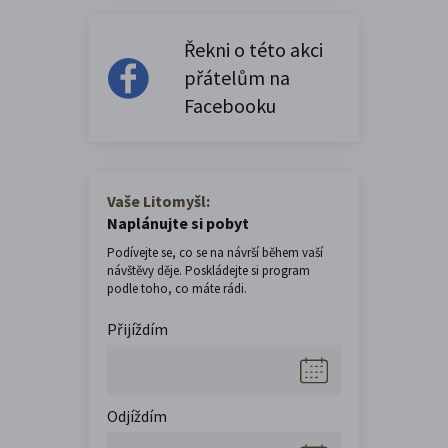
Řekni o této akci
přátelům na
Facebooku
Vaše Litomyšl:
Naplánujte si pobyt
Podívejte se, co se na návrší během vaší
návštěvy děje. Poskládejte si program
podle toho, co máte rádi.
Přijíždím
Odjíždím