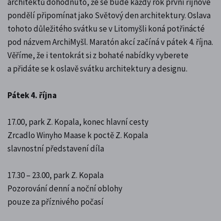
architektů dohodnuto, že se bude každý rok první říjnové
pondělí připomínat jako Světový den architektury. Oslava
tohoto důležitého svátku se v Litomyšli koná potřinácté
pod názvem ArchiMyšl. Maratón akcí začíná v pátek 4. října.
Věříme, že i tentokrát si z bohaté nabídky vyberete
a přidáte se k oslavě svátku architektury a designu.
Pátek 4. října
17.00, park Z. Kopala, konec hlavní cesty
Zrcadlo Winyho Maase k poctě Z. Kopala
slavnostní představení díla
17.30 – 23.00, park Z. Kopala
Pozorování denní a noční oblohy
pouze za příznivého počasí