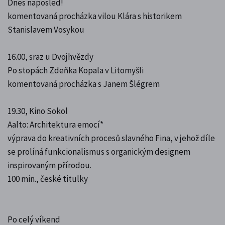
Dnes naposled!
komentovaná procházka vilou Klára s historikem
Stanislavem Vosykou
16.00, sraz u Dvojhvězdy
Po stopách Zdeňka Kopala v Litomyšli
komentovaná procházka s Janem Šlégrem
19.30, Kino Sokol
Aalto: Architektura emocí*
výprava do kreativních procesů slavného Fina, v jehož díle
se prolíná funkcionalismus s organickým designem
inspirovaným přírodou.
100 min., české titulky
Po celý víkend