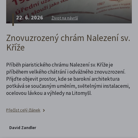
22. 6. 2026
Život na návrší
Znovuzrozený chrám Nalezení sv.
Kříže
Příběh piaristického chrámu Nalezení sv. Kříže je
příběhem velkého chátrání i odvážného znovuzrození.
Přijďte objevit prostor, kde se barokní architektura
potkává se současným uměním, světelnými instalacemi,
ocelovou lávkou a výhledy na Litomyšl.
Přečíst celý článek
David Zandler