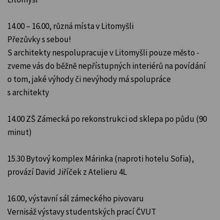
14.00 – 16.00, různá místa v Litomyšli
Přezůvky s sebou!
S architekty nespolupracuje v Litomyšli pouze město -
zveme vás do běžně nepřístupných interiérů na povídání
o tom, jaké výhody či nevýhody má spolupráce
s architekty
14.00 ZŠ Zámecká po rekonstrukci od sklepa po půdu (90
minut)
15.30 Bytový komplex Márinka (naproti hotelu Sofia),
provází David Jiříček z Atelieru 4L
16.00, výstavní sál zámeckého pivovaru
Vernisáž výstavy studentských prací ČVUT