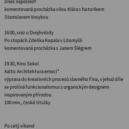
Dnes naposled!
komentovaná procházka vilou Klára s historikem
Stanislavem Vosykou
16.00, sraz u Dvojhvězdy
Po stopách Zdeňka Kopala v Litomyšli
komentovaná procházka s Janem Šlégrem
19.30, Kino Sokol
Aalto: Architektura emocí*
výprava do kreativních procesů slavného Fina, v jehož díle
se prolíná funkcionalismus s organickým designem
inspirovaným přírodou.
100 min., české titulky
Po celý víkend