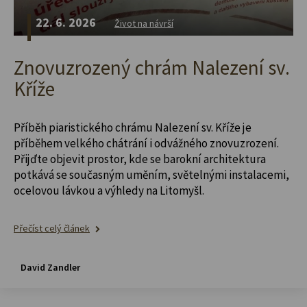
22. 6. 2026
Život na návrší
Znovuzrozený chrám Nalezení sv.
Kříže
Příběh piaristického chrámu Nalezení sv. Kříže je
příběhem velkého chátrání i odvážného znovuzrození.
Přijďte objevit prostor, kde se barokní architektura
potkává se současným uměním, světelnými instalacemi,
ocelovou lávkou a výhledy na Litomyšl.
Přečíst celý článek
David Zandler