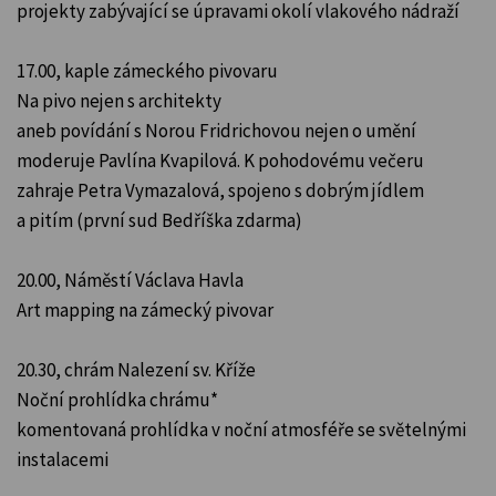
projekty zabývající se úpravami okolí vlakového nádraží
17.00, kaple zámeckého pivovaru
Na pivo nejen s architekty
aneb povídání s Norou Fridrichovou nejen o umění
moderuje Pavlína Kvapilová. K pohodovému večeru
zahraje Petra Vymazalová, spojeno s dobrým jídlem
a pitím (první sud Bedříška zdarma)
20.00, Náměstí Václava Havla
Art mapping na zámecký pivovar
20.30, chrám Nalezení sv. Kříže
Noční prohlídka chrámu*
komentovaná prohlídka v noční atmosféře se světelnými
instalacemi