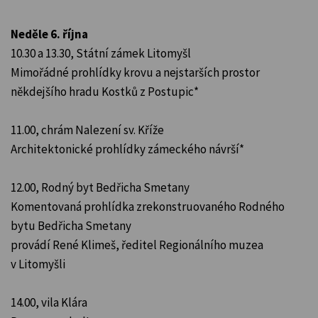
Neděle 6. října
10.30 a 13.30, Státní zámek Litomyšl
Mimořádné prohlídky krovu a nejstarších prostor
někdejšího hradu Kostků z Postupic*
11.00, chrám Nalezení sv. Kříže
Architektonické prohlídky zámeckého návrší*
12.00, Rodný byt Bedřicha Smetany
Komentovaná prohlídka zrekonstruovaného Rodného
bytu Bedřicha Smetany
provádí René Klimeš, ředitel Regionálního muzea
v Litomyšli
14.00, vila Klára