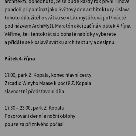
architektů dohodnuto, že se bude každý rok první říjnové
pondělí připomínat jako Světový den architektury. Oslava
tohoto důležitého svátku se v Litomyšli koná potřinácté
pod názvem ArchiMyšl. Maratón akcí začíná v pátek 4. října.
Věříme, že i tentokrát si z bohaté nabídky vyberete
a přidáte se k oslavě svátku architektury a designu.
Pátek 4. října
17.00, park Z. Kopala, konec hlavní cesty
Zrcadlo Winyho Maase k poctě Z. Kopala
slavnostní představení díla
17.30 – 23.00, park Z. Kopala
Pozorování denní a noční oblohy
pouze za příznivého počasí