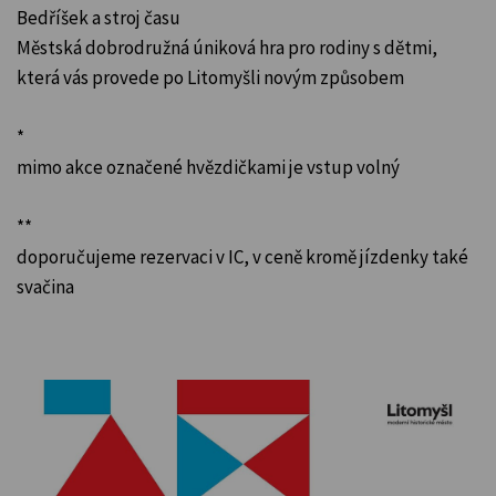
Bedříšek a stroj času
Městská dobrodružná úniková hra pro rodiny s dětmi,
která vás provede po Litomyšli novým způsobem
*
mimo akce označené hvězdičkami je vstup volný
**
doporučujeme rezervaci v IC, v ceně kromě jízdenky také
svačina