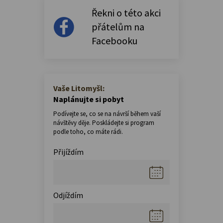
Řekni o této akci
přátelům na
Facebooku
Vaše Litomyšl:
Naplánujte si pobyt
Podívejte se, co se na návrší během vaší
návštěvy děje. Poskládejte si program
podle toho, co máte rádi.
Přijíždím
Odjíždím