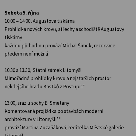
Sobota 5. října
10.00 – 14.00, Augustova tiskárna
Prohlídka nových krovů, střechy a schodiště Augustovy
tiskárny
každou půlhodinu provází Michal Šimek, rezervace
předem není možná
10.30 a 13.30, Státní zámek Litomyšl
Mimořádné prohlídky krovu a nejstarších prostor
někdejšího hradu Kostků z Postupic*
13.00, sraz u sochy B. Smetany
Komentovaná projížďka po stavbách moderní
architektury v Litomyšli**
provází Martina Zuzaňáková, ředitelka Městské galerie
Litomyšl