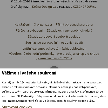
© 2014 - 2026 Zámecké návrší z. ú., všechna přáva vyhrazena
Grafický návrh
KošnarDesign.cz
a realizace
CZECHGROUP.cz
Ke stažení
O organizaci
Přímá objednávka prostor
Půjčovna vybavení
Zásady ochrany osobních údajů
Zásady zpracování souborů cookies
Souhlas se zpracováním osobních údajů
Vnitřní oznamovací systém (whistleblowing)
Všeobecné obchodní podmínky - pro prodej a nákup v e-shopu
„Zámecké návrší“ 02/25 -
Vážíme si vašeho soukromí
K analýze návštěvnosti a funkcí webu, ukládání vašeho nastavení a personalizaci
obsahu a reklam využíváme cookies. Informace o tom, jak náš web používáte,
sdílíme se svými partnery pro sociální média, inzerci a analýzy, kteří mohou být ze
zemí mimo EU. Partneři tyto údaje mohou zkombinovat s dalšími informacemi, které
jste jim poskytli nebo které získali v důsledku toho, že používáte jejich služby.
Podrobné informace
Spravovat cookies