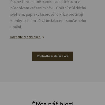
Poznejte vrcholně barokní architekturu v
působivém večerním hávu. Obětní stůl dýchá
světlem, paprsky laserového kříže protínají
klenby a chrám ožívá instalacemi současného
umění.
Rozbalte si další akce
Rozbalte si další akce
Čtěte náš blog!