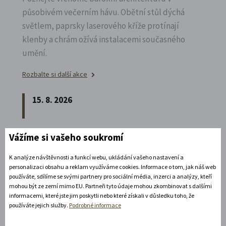
působivém večerním hávu. Obětní stůl dýchá
světlem, paprsky laserového kříže protínají
klenby a chrám ožívá instalacemi současného
umění.
Rozbalte si další akce
15. 8. 2026
CHINASKI OPEN AIR 2026
Vážíme si vašeho soukromí
Nezapomenutelný večer plný skvělé hudby a
K analýze návštěvnosti a funkcí webu, ukládání vašeho nastavení a
jedinečné atmosféry pod širým nebem na
personalizaci obsahu a reklam využíváme cookies. Informace o tom, jak náš web
používáte, sdílíme se svými partnery pro sociální média, inzerci a analýzy, kteří
zámeckém nádvoří.
mohou být ze zemí mimo EU. Partneři tyto údaje mohou zkombinovat s dalšími
informacemi, které jste jim poskytli nebo které získali v důsledku toho, že
Rozbalte si další akce
používáte jejich služby.
Podrobné informace