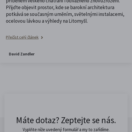
příběhem velkého chátrání i odvážného znovuzrození.
Přijďte objevit prostor, kde se barokní architektura
potkává se současným uměním, světelnými instalacemi,
ocelovou lávkou a výhledy na Litomyšl.
Přečíst celý článek
David Zandler
Máte dotaz? Zeptejte se nás.
Vyplňte níže uvedený formulář a my to zařídíme.