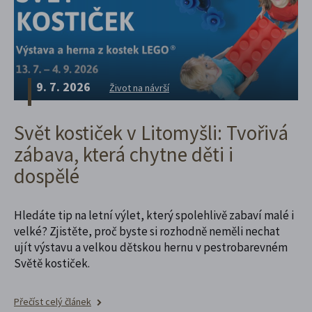
9. 7. 2026
Život na návrší
Svět kostiček v Litomyšli: Tvořivá
zábava, která chytne děti i
dospělé
Hledáte tip na letní výlet, který spolehlivě zabaví malé i
velké? Zjistěte, proč byste si rozhodně neměli nechat
ujít výstavu a velkou dětskou hernu v pestrobarevném
Světě kostiček.
Přečíst celý článek