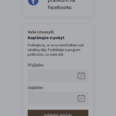
Facebooku
Vaše Litomyšl:
Naplánujte si pobyt
Podívejte se, co se na návrší během vaší
návštěvy děje. Poskládejte si program
podle toho, co máte rádi.
Přijíždím
Odjíždím
Vyhledat aktivity