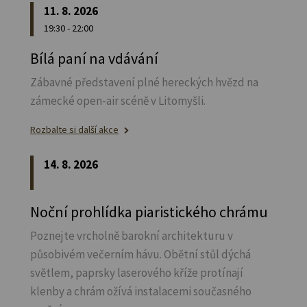
11. 8. 2026
19:30 - 22:00
Bílá paní na vdávání
Zábavné představení plné hereckých hvězd na
zámecké open-air scéně v Litomyšli.
Rozbalte si další akce
14. 8. 2026
Noční prohlídka piaristického chrámu
Poznejte vrcholně barokní architekturu v
působivém večerním hávu. Obětní stůl dýchá
světlem, paprsky laserového kříže protínají
klenby a chrám ožívá instalacemi současného