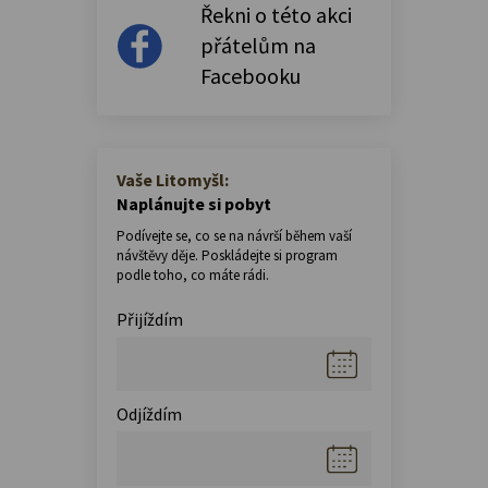
Řekni o této akci
přátelům na
Facebooku
Vaše Litomyšl:
Naplánujte si pobyt
Podívejte se, co se na návrší během vaší
návštěvy děje. Poskládejte si program
podle toho, co máte rádi.
Přijíždím
Odjíždím