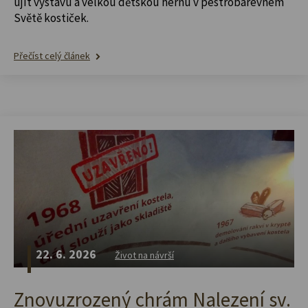
ujít výstavu a velkou dětskou hernu v pestrobarevném
Světě kostiček.
Přečíst celý článek
22. 6. 2026
Život na návrší
Znovuzrozený chrám Nalezení sv.