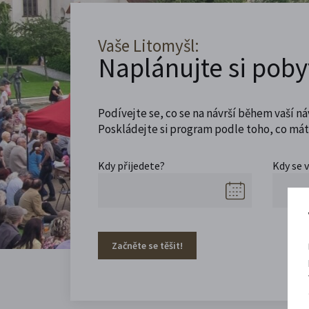
Vaše Litomyšl:
Naplánujte si poby
Podívejte se, co se na návrší během vaší ná
Poskládejte si program podle toho, co máte
Kdy přijedete?
Kdy se 
Začněte se těšit!