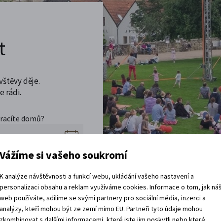
t
vštěvy děje.
 rádi.
vracíte domů?
Vážíme si vašeho soukromí
K analýze návštěvnosti a funkcí webu, ukládání vašeho nastavení a
personalizaci obsahu a reklam využíváme cookies. Informace o tom, jak ná
web používáte, sdílíme se svými partnery pro sociální média, inzerci a
analýzy, kteří mohou být ze zemí mimo EU. Partneři tyto údaje mohou
zkombinovat s dalšími informacemi, které jste jim poskytli nebo které