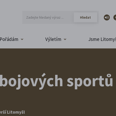
Pořádám
Výletím
Jsme Litomyš
 bojových sportů
vrší Litomyšl