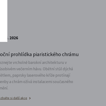
7. 8. 2026
oční prohlídka piaristického chrámu
oznejte vrcholně barokní architekturu v
ůsobivém večerním hávu. Obětní stůl dýchá
větlem, paprsky laserového kříže protínají
lenby a chrám ožívá instalacemi současného
mění.
zbalte si další akce