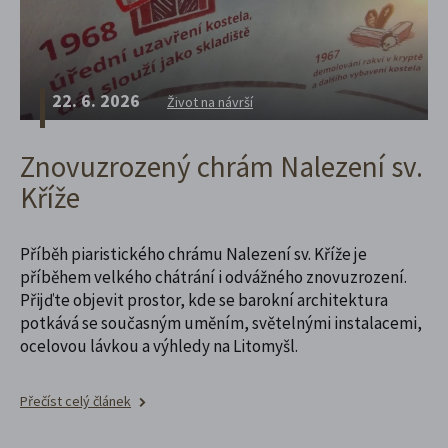
22. 6. 2026
Život na návrší
Znovuzrozený chrám Nalezení sv.
Kříže
Příběh piaristického chrámu Nalezení sv. Kříže je
příběhem velkého chátrání i odvážného znovuzrození.
Přijďte objevit prostor, kde se barokní architektura
potkává se současným uměním, světelnými instalacemi,
ocelovou lávkou a výhledy na Litomyšl.
Přečíst celý článek