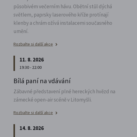
působivém večerním hávu. Obětní stůl dýchá
světlem, paprsky laserového kříže protínají
klenby a chrám ožívá instalacemi současného
umění.
Rozbalte si další akce
11. 8. 2026
19:30 - 22:00
Bílá paní na vdávání
Zábavné představení plné hereckých hvězd na
zámecké open-air scéně v Litomyšli.
Rozbalte si další akce
14. 8. 2026