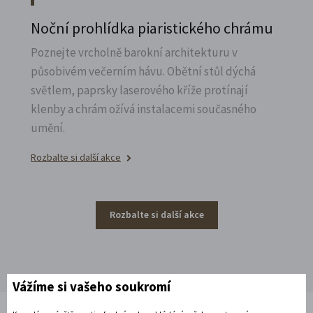
Noční prohlídka piaristického chrámu
Poznejte vrcholně barokní architekturu v
působivém večerním hávu. Obětní stůl dýchá
světlem, paprsky laserového kříže protínají
klenby a chrám ožívá instalacemi současného
umění.
Rozbalte si další akce
Rozbalte si další akce
Vážíme si vašeho soukromí