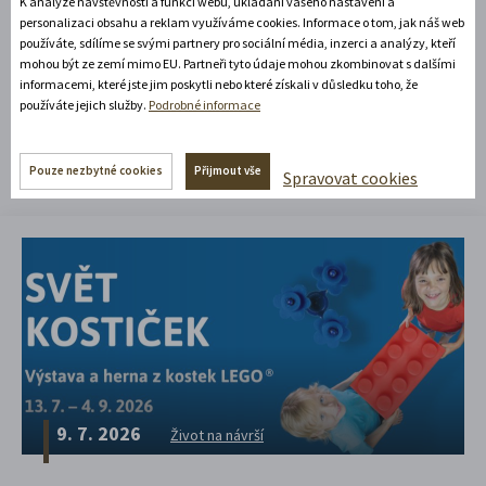
K analýze návštěvnosti a funkcí webu, ukládání vašeho nastavení a
personalizaci obsahu a reklam využíváme cookies. Informace o tom, jak náš web
používáte, sdílíme se svými partnery pro sociální média, inzerci a analýzy, kteří
Čtěte náš blog!
mohou být ze zemí mimo EU. Partneři tyto údaje mohou zkombinovat s dalšími
informacemi, které jste jim poskytli nebo které získali v důsledku toho, že
Tipy, co z vás udělají výletníka i
používáte jejich služby.
Podrobné informace
pořadatele par excellence
Pouze nezbytné cookies
Přijmout vše
Spravovat cookies
9. 7. 2026
Život na návrší