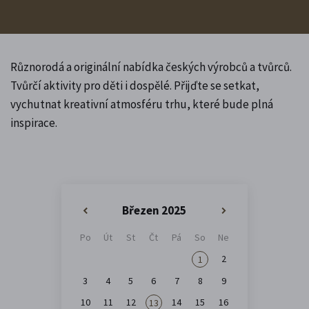
Různorodá a originální nabídka českých výrobců a tvůrců.
Tvůrčí aktivity pro děti i dospělé. Přijďte se setkat,
vychutnat kreativní atmosféru trhu, které bude plná
inspirace.
Březen 2025
«
»
Po
Út
St
Čt
Pá
So
Ne
2
1
3
4
5
6
7
8
9
10
11
12
14
15
16
13