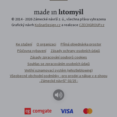
© 2014 - 2026 Zámecké návrší z. ú., všechna přáva vyhrazena
Grafický návrh
KošnarDesign.cz
a realizace
CZECHGROUP.cz
Ke stažení
O organizaci
Přímá objednávka prostor
Půjčovna vybavení
Zásady ochrany osobních údajů
Zásady zpracování souborů cookies
Souhlas se zpracováním osobních údajů
Vnitřní oznamovací systém (whistleblowing)
Všeobecné obchodní podmínky - pro prodej a nákup v e-shopu
„Zámecké návrší“ 02/25 -