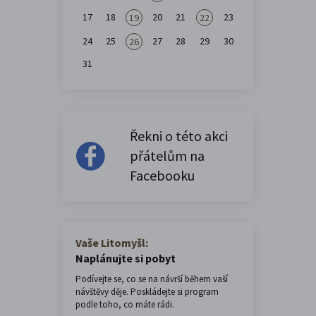
17
18
20
21
23
19
22
24
25
27
28
29
30
26
31
Řekni o této akci
přátelům na
Facebooku
Vaše Litomyšl:
Naplánujte si pobyt
Podívejte se, co se na návrší během vaší
návštěvy děje. Poskládejte si program
podle toho, co máte rádi.