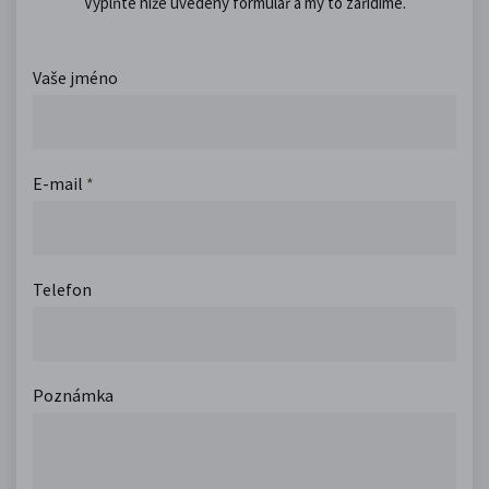
Vyplňte níže uvedený formulář a my to zařídíme.
Vaše jméno
E-mail
*
Telefon
Poznámka