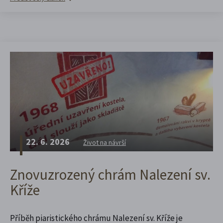
22. 6. 2026
Život na návrší
Znovuzrozený chrám Nalezení sv.
Kříže
Příběh piaristického chrámu Nalezení sv. Kříže je