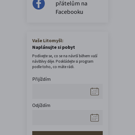
přátelům na
Facebooku
Vaše Litomyšl:
Naplánujte si pobyt
Podívejte se, co se na návrší během vaší
návštěvy děje. Poskládejte si program
podle toho, co máte rádi.
Přijíždím
Odjíždím