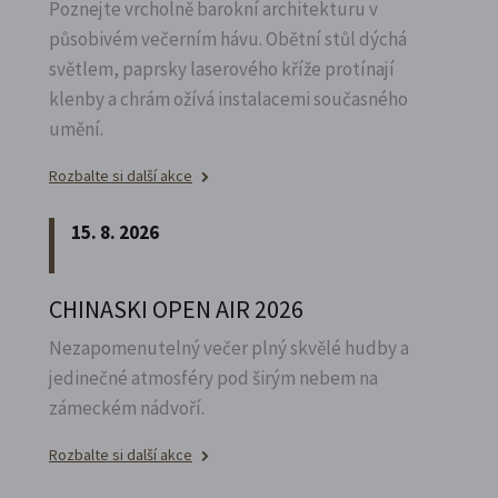
Poznejte vrcholně barokní architekturu v
působivém večerním hávu. Obětní stůl dýchá
světlem, paprsky laserového kříže protínají
klenby a chrám ožívá instalacemi současného
umění.
Rozbalte si další akce
15. 8. 2026
CHINASKI OPEN AIR 2026
Nezapomenutelný večer plný skvělé hudby a
jedinečné atmosféry pod širým nebem na
zámeckém nádvoří.
Rozbalte si další akce