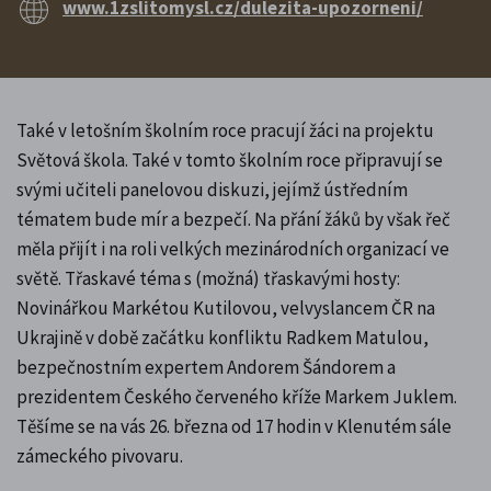
www.1zslitomysl.cz/dulezita-upozorneni/
Také v letošním školním roce pracují žáci na projektu
Světová škola. Také v tomto školním roce připravují se
svými učiteli panelovou diskuzi, jejímž ústředním
tématem bude mír a bezpečí. Na přání žáků by však řeč
měla přijít i na roli velkých mezinárodních organizací ve
světě. Třaskavé téma s (možná) třaskavými hosty:
Novinářkou Markétou Kutilovou, velvyslancem ČR na
Ukrajině v době začátku konfliktu Radkem Matulou,
bezpečnostním expertem Andorem Šándorem a
prezidentem Českého červeného kříže Markem Juklem.
Těšíme se na vás 26. března od 17 hodin v Klenutém sále
zámeckého pivovaru.