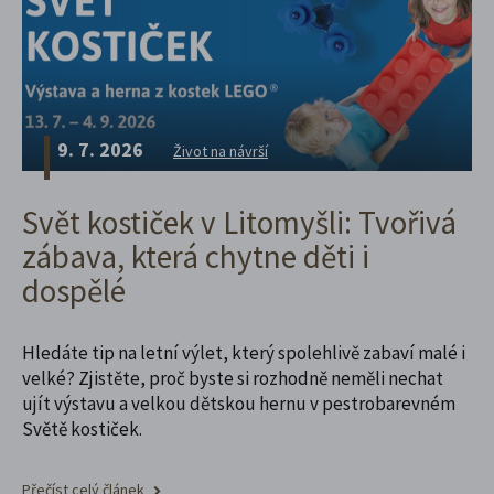
9. 7. 2026
Život na návrší
Svět kostiček v Litomyšli: Tvořivá
zábava, která chytne děti i
dospělé
Hledáte tip na letní výlet, který spolehlivě zabaví malé i
velké? Zjistěte, proč byste si rozhodně neměli nechat
ujít výstavu a velkou dětskou hernu v pestrobarevném
Světě kostiček.
Přečíst celý článek