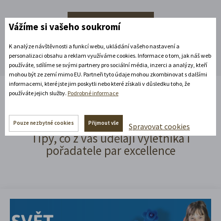
Rozbalte si další akce
Vážíme si vašeho soukromí
K analýze návštěvnosti a funkcí webu, ukládání vašeho nastavení a
personalizaci obsahu a reklam využíváme cookies. Informace o tom, jak náš web
používáte, sdílíme se svými partnery pro sociální média, inzerci a analýzy, kteří
mohou být ze zemí mimo EU. Partneři tyto údaje mohou zkombinovat s dalšími
informacemi, které jste jim poskytli nebo které získali v důsledku toho, že
používáte jejich služby.
Podrobné informace
Čtěte náš blog!
Pouze nezbytné cookies
Přijmout vše
Spravovat cookies
Tipy, co z vás udělají výletníka i
pořadatele par excellence