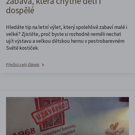
zábava, která chytne děti i
dospělé
Hledáte tip na letní výlet, který spolehlivě zabaví malé i
velké? Zjistěte, proč byste si rozhodně neměli nechat
ujít výstavu a velkou dětskou hernu v pestrobarevném
Světě kostiček.
Přečíst celý článek