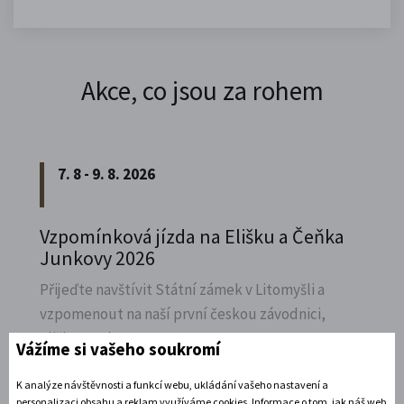
Akce, co jsou za rohem
7. 8 - 9. 8. 2026
Vzpomínková jízda na Elišku a Čeňka
Junkovy 2026
Přijeďte navštívit Státní zámek v Litomyšli a
vzpomenout na naší první českou závodnici,
Elišku Junkovou.
Vážíme si vašeho soukromí
Rozbalte si další akce
K analýze návštěvnosti a funkcí webu, ukládání vašeho nastavení a
personalizaci obsahu a reklam využíváme cookies. Informace o tom, jak náš web