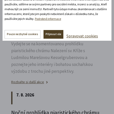
používáte, sdílíme se svými partnery pro sociální média, inzerci a analýzy, kteří
7. 8. 2026
mohou být ze zemí mimo EU. Partneři tyto údaje mohou zkombinovat s dalšími
informacemi, které jste jim poskytli nebo které získali v důsledku toho, že
používáte jejich služby.
Podrobné informace
Speciální prohlídka chrámu s
Ludmilou Marešovou
Kesselgruberovou
Pouze nezbytné cookies
Přijmout vše
Spravovat cookies
Vydejte se na komentovanou prohlídku
piaristického chrámu Nalezení sv.
Kříže s
Ludmilou Marešovou Kesselgruberovou a
poznejte jeho interiéry i bohatou sochařskou
výzdobu z trochu jiné perspektivy.
Rozbalte si další akce
7. 8. 2026
Noční prohlídka piaristického chrámu