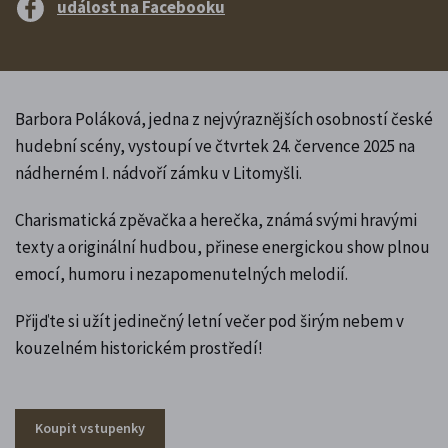
událost na Facebooku
Barbora Poláková, jedna z nejvýraznějších osobností české
hudební scény, vystoupí ve čtvrtek 24. července 2025 na
nádherném I. nádvoří zámku v Litomyšli.
Charismatická zpěvačka a herečka, známá svými hravými
texty a originální hudbou, přinese energickou show plnou
emocí, humoru i nezapomenutelných melodií.
Přijďte si užít jedinečný letní večer pod širým nebem v
kouzelném historickém prostředí!
Koupit vstupenky