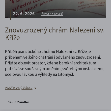
22. 6. 2026
Život na návrší
Znovuzrozený chrám Nalezení sv.
Kříže
Příběh piaristického chrámu Nalezení sv. Kříže je
příběhem velkého chátrání i odvážného znovuzrození.
Přijďte objevit prostor, kde se barokní architektura
potkává se současným uměním, světelnými instalacemi,
ocelovou lávkou a výhledy na Litomyšl.
Přečíst celý článek
David Zandler