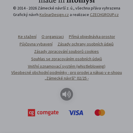
© 2014 - 2026 Zámecké návrší z. ú., všechna přáva vyhrazena
Grafický návrh
KošnarDesign.cz
a realizace
CZECHGROUP.cz
Ke stažení
O organizaci
Přímá objednávka prostor
Půjčovna vybavení
Zásady ochrany osobních údajů
Zásady zpracování souborů cookies
Souhlas se zpracováním osobních údajů
Vnitřní oznamovací systém (whistleblowing)
Všeobecné obchodní podmínky - pro prodej a nákup v e-shopu
„Zámecké návrší“ 02/25 -