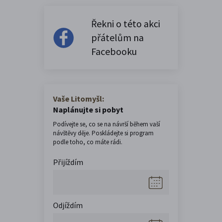
Řekni o této akci
přátelům na
Facebooku
Vaše Litomyšl:
Naplánujte si pobyt
Podívejte se, co se na návrší během vaší
návštěvy děje. Poskládejte si program
podle toho, co máte rádi.
Přijíždím
Odjíždím