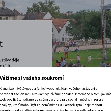
t
vštěvy děje.
 rádi.
Vážíme si vašeho soukromí
vracíte domů?
K analýze návštěvnosti a funkcí webu, ukládání vašeho nastavení a
personalizaci obsahu a reklam využíváme cookies. Informace o tom, jak ná
web používáte, sdílíme se svými partnery pro sociální média, inzerci a
analýzy, kteří mohou být ze zemí mimo EU. Partneři tyto údaje mohou
zkombinovat s dalšími informacemi, které jste jim poskytli nebo které