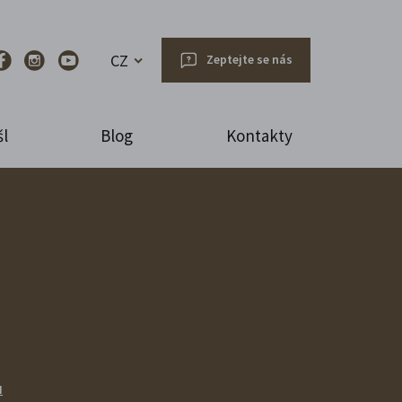
CZ
Zeptejte se nás
l
Blog
Kontakty
u