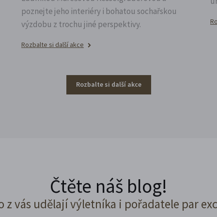
u
poznejte jeho interiéry i bohatou sochařskou
Ro
výzdobu z trochu jiné perspektivy.
Rozbalte si další akce
Rozbalte si další akce
Čtěte náš blog!
o z vás udělají výletníka i pořadatele par ex