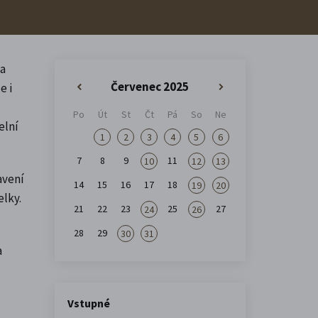
ka
Červenec 2025
e i
«
»
Po
Út
St
Čt
Pá
So
Ne
elní
1
2
3
4
5
6
7
8
9
11
10
12
13
avení
14
15
16
17
18
19
20
lky.
21
22
23
25
27
24
26
28
29
30
31
a
Vstupné