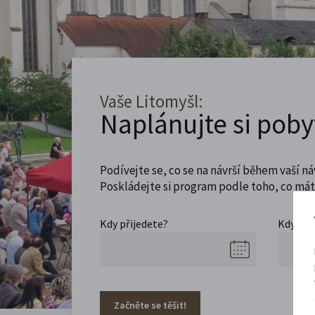
Vaše Litomyšl:
Naplánujte si poby
Podívejte se, co se na návrší během vaší ná
Poskládejte si program podle toho, co máte
Kdy přijedete?
Kdy se 
Začněte se těšit!