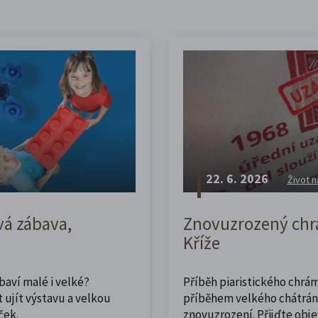
22. 6. 2026
Život n
vá zábava,
Znovuzrozený chrá
Kříže
abaví malé i velké?
Příběh piaristického chrám
 ujít výstavu a velkou
příběhem velkého chátrán
ček.
znovuzrození. Přijďte obje