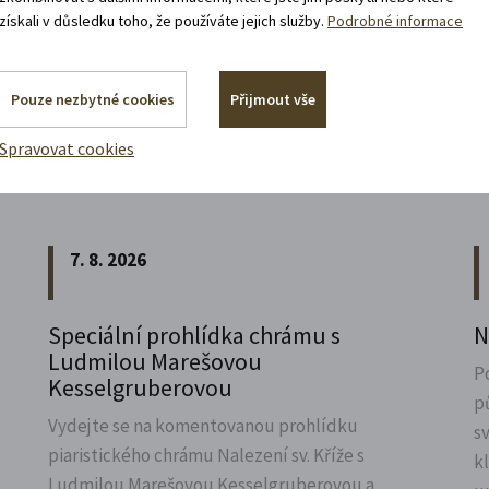
získali v důsledku toho, že používáte jejich služby.
Podrobné informace
Pouze nezbytné cookies
Přijmout vše
Akce, co jsou za rohem
Spravovat cookies
7. 8. 2026
Speciální prohlídka chrámu s
N
Ludmilou Marešovou
P
Kesselgruberovou
p
Vydejte se na komentovanou prohlídku
s
piaristického chrámu Nalezení sv.
Kříže s
k
Ludmilou Marešovou Kesselgruberovou a