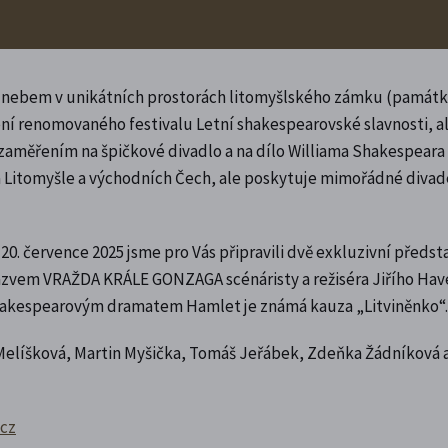
rým nebem v unikátních prostorách litomyšlského zámku (památ
í renomovaného festivalu Letní shakespearovské slavnosti, al
 zaměřením na špičkové divadlo a na dílo Williama Shakespeara
 Litomyšle a východních Čech, ale poskytuje mimořádné divad
 20. července 2025 jsme pro Vás připravili dvě exkluzivní předst
zvem VRAŽDA KRÁLE GONZAGA scénáristy a režiséra Jiřího Have
Shakespearovým dramatem Hamlet je známá kauza „Litviněnko“.
ra Melíšková, Martin Myšička, Tomáš Jeřábek, Zdeňka Žádníková 
.cz