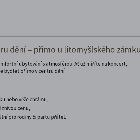
tru dění – přímo u litomyšlského zámku
fortní ubytování s atmosférou. Ať už míříte na koncert,
 bydlet přímo v centru dění.
ku nebo věže chrámu,
íznivou cenu,
lní pro rodiny či partu přátel.