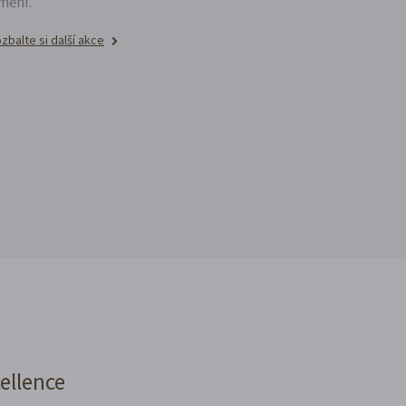
mění.
zbalte si další akce
cellence