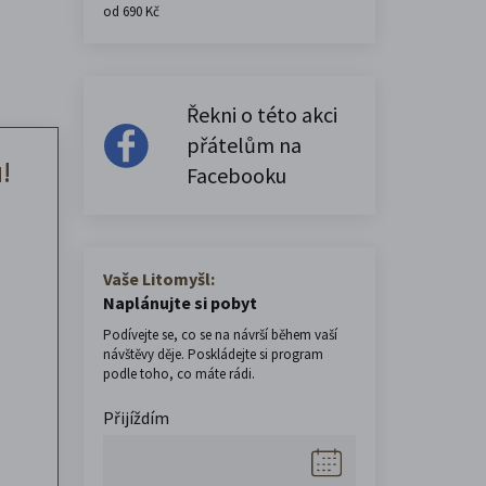
od 690 Kč
Řekni o této akci
přátelům na
!
Facebooku
Vaše Litomyšl:
Naplánujte si pobyt
Podívejte se, co se na návrší během vaší
návštěvy děje. Poskládejte si program
podle toho, co máte rádi.
Přijíždím