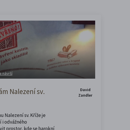
a návrší
m Nalezení sv.
David
Zandler
u Nalezení sv. Kříže je
í i odvážného
vit prostor, kde se barokní