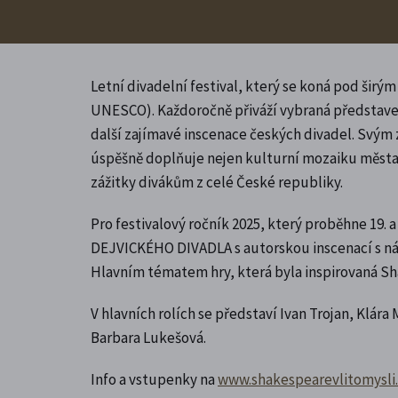
Letní divadelní festival, který se koná pod ši
UNESCO). Každoročně přiváží vybraná představen
další zajímavé inscenace českých divadel. Svým
úspěšně doplňuje nejen kulturní mozaiku města
zážitky divákům z celé České republiky.
Pro festivalový ročník 2025, který proběhne 19. a
DEJVICKÉHO DIVADLA s autorskou inscenací s ná
Hlavním tématem hry, která byla inspirovaná 
V hlavních rolích se představí Ivan Trojan, Klá
Barbara Lukešová.
Info a vstupenky na
www.shakespearevlitomysli