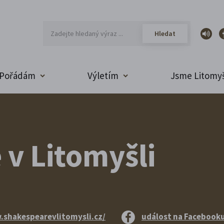
Pořádám
Výletím
Jsme Litomyš
v Litomyšli
shakespearevlitomysli.cz/
událost na Facebook