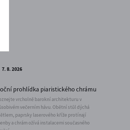
7. 8. 2026
oční prohlídka piaristického chrámu
oznejte vrcholně barokní architekturu v
ůsobivém večerním hávu. Obětní stůl dýchá
větlem, paprsky laserového kříže protínají
lenby a chrám ožívá instalacemi současného