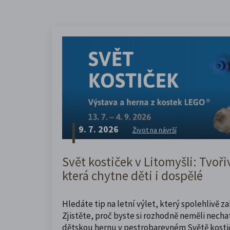
9. 7. 2026
Život na návrší
Svět kostiček v Litomyšli: Tvoři
která chytne děti i dospělé
Hledáte tip na letní výlet, který spolehlivě z
Zjistěte, proč byste si rozhodně neměli nechat
dětskou hernu v pestrobarevném Světě kosti