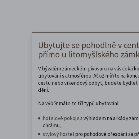
Ubytujte se pohodlně v cent
přímo u litomyšlského zámk
V bývalém zámeckém pivovaru na vás čeká k
ubytování s atmosférou. Ať už míříte na konc
cestu nebo víkendový pobyt, budete bydlet 
dění.
Na výběr máte ze tří typů ubytování:
hotelové pokoje
s výhledem na arkády zám
chrámu,
stylový hostel
pro pohodové přespání za př