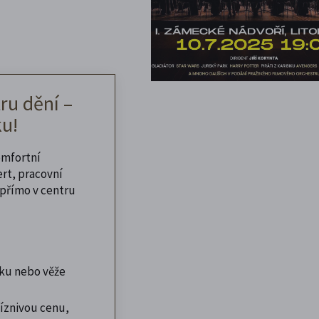
ru dění –
u!
omfortní
ert, pracovní
přímo v centru
ku nebo věže
íznivou cenu,