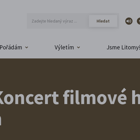
Pořádám
Výletím
Jsme Litomyš
oncert filmové 
m