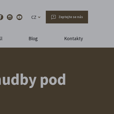
CZ
Zeptejte se nás
l
Blog
Kontakty
hudby pod