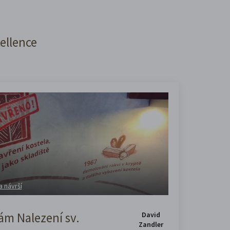
cellence
a návrší
m Nalezení sv.
David
Zandler