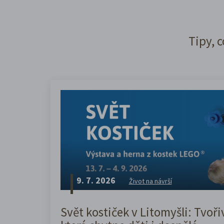
Tipy, c
9. 7. 2026
Život na návrší
Svět kostiček v Litomyšli: Tvoři