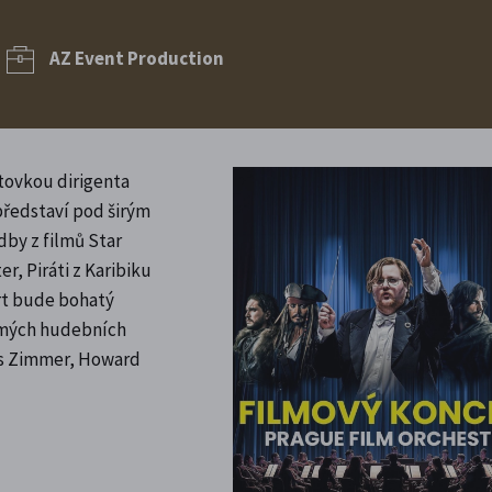
AZ Event Production
tovkou dirigenta
 představí pod širým
dby z filmů Star
r, Piráti z Karibiku
rt bude bohatý
ámých hudebních
ans Zimmer, Howard