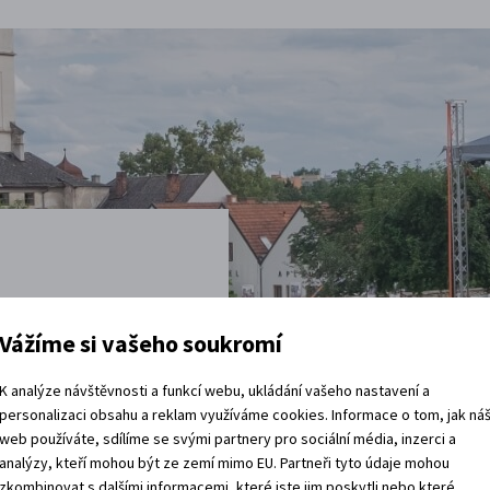
t
Vážíme si vašeho soukromí
vštěvy děje.
K analýze návštěvnosti a funkcí webu, ukládání vašeho nastavení a
 rádi.
personalizaci obsahu a reklam využíváme cookies. Informace o tom, jak ná
web používáte, sdílíme se svými partnery pro sociální média, inzerci a
analýzy, kteří mohou být ze zemí mimo EU. Partneři tyto údaje mohou
vracíte domů?
zkombinovat s dalšími informacemi, které jste jim poskytli nebo které