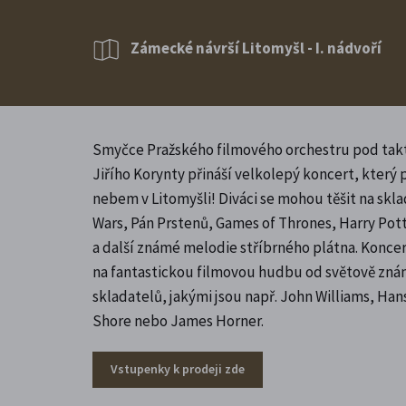
Zámecké návrší Litomyšl - I. nádvoří
Smyčce Pražského filmového orchestru pod tak
Jiřího Korynty přináší velkolepý koncert, který
nebem v Litomyšli! Diváci se mohou těšit na skla
Wars, Pán Prstenů, Games of Thrones, Harry Potte
a další známé melodie stříbrného plátna. Konce
na fantastickou filmovou hudbu od světově zn
skladatelů, jakými jsou např. John Williams, H
Shore nebo James Horner.
Vstupenky k prodeji zde