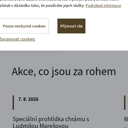
získali v důsledku toho, že používáte jejich služby.
Podrobné informace
Pouze nezbytné cookies
Přijmout vše
Spravovat cookies
Akce, co jsou za rohem
7. 8. 2026
Speciální prohlídka chrámu s
N
Ludmilou Marešovou