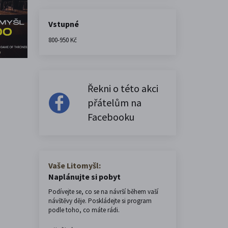
Vstupné
800-950 Kč
Řekni o této akci
přátelům na
Facebooku
Vaše Litomyšl:
Naplánujte si pobyt
Podívejte se, co se na návrší během vaší
návštěvy děje. Poskládejte si program
podle toho, co máte rádi.