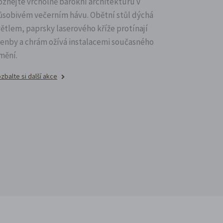
oznejte vrcholně barokní architekturu v
ůsobivém večerním hávu. Obětní stůl dýchá
větlem, paprsky laserového kříže protínají
lenby a chrám ožívá instalacemi současného
mění.
zbalte si další akce