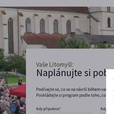
Vaše Litomyšl:
Naplánujte si poby
Podívejte se, co se na návrší během vaší ná
Poskládejte si program podle toho, co máte
Kdy přijedete?
Kdy se 