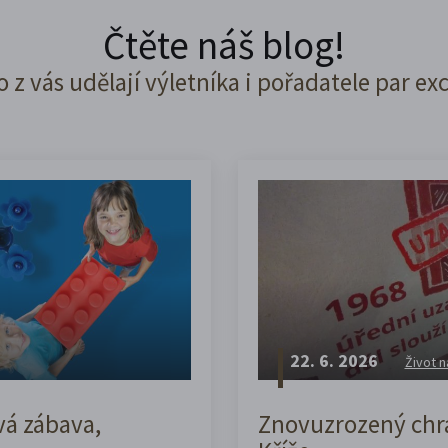
Čtěte náš blog!
o z vás udělají výletníka i pořadatele par ex
22. 6. 2026
Život n
vá zábava,
Znovuzrozený chrá