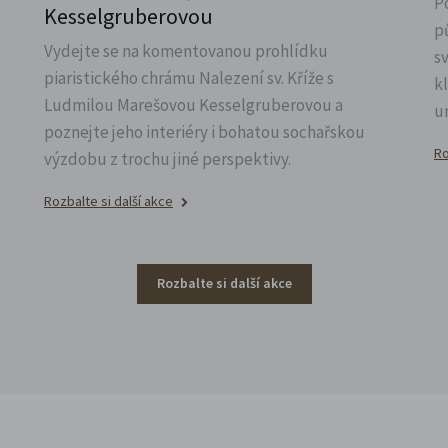
P
Kesselgruberovou
p
Vydejte se na komentovanou prohlídku
s
piaristického chrámu Nalezení sv.
Kříže s
k
Ludmilou Marešovou Kesselgruberovou a
u
poznejte jeho interiéry i bohatou sochařskou
Ro
výzdobu z trochu jiné perspektivy.
Rozbalte si další akce
Rozbalte si další akce