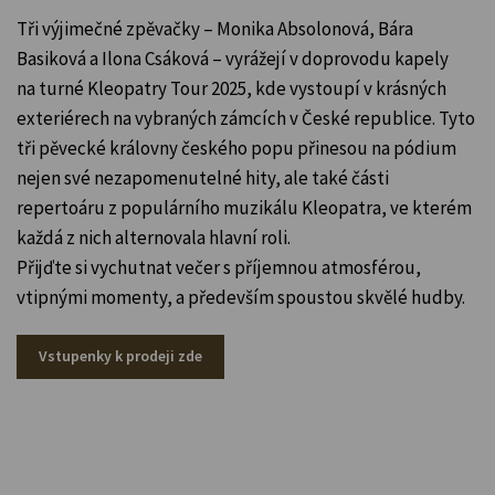
Tři výjimečné zpěvačky – Monika Absolonová, Bára
Basiková a Ilona Csáková – vyrážejí v doprovodu kapely
na turné Kleopatry Tour 2025, kde vystoupí v krásných
exteriérech na vybraných zámcích v České republice. Tyto
tři pěvecké královny českého popu přinesou na pódium
nejen své nezapomenutelné hity, ale také části
repertoáru z populárního muzikálu Kleopatra, ve kterém
každá z nich alternovala hlavní roli.
Přijďte si vychutnat večer s příjemnou atmosférou,
vtipnými momenty, a především spoustou skvělé hudby.
Vstupenky k prodeji zde