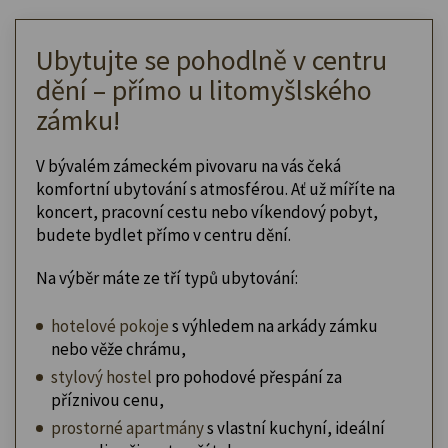
Ubytujte se pohodlně v centru
dění – přímo u litomyšlského
zámku!
V bývalém zámeckém pivovaru na vás čeká
komfortní ubytování s atmosférou. Ať už míříte na
koncert, pracovní cestu nebo víkendový pobyt,
budete bydlet přímo v centru dění.
Na výběr máte ze tří typů ubytování:
hotelové pokoje
s výhledem na arkády zámku
nebo věže chrámu,
stylový hostel
pro pohodové přespání za
příznivou cenu,
prostorné apartmány
s vlastní kuchyní, ideální