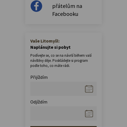
přátelům na
Facebooku
Vaše Litomyšl:
Naplánujte si pobyt
Podívejte se, co se na návrší během vaší
návštěvy děje. Poskládejte si program
podle toho, co máte rádi.
Přijíždím
Odjíždím