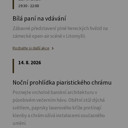
19:30 - 22:00
Bílá paní na vdávání
Zábavné představení plné hereckých hvězd na
zámecké open-air scéně v Litomyšli.
Rozbalte si další akce
14. 8. 2026
Noční prohlídka piaristického chrámu
Poznejte vrcholně barokní architekturu v
působivém večerním hávu. Obětní stůl dýchá
světlem, paprsky laserového kříže protínají
klenby a chrám ožívá instalacemi současného
umění.