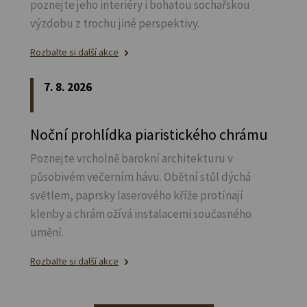
poznejte jeho interiéry i bohatou sochařskou
výzdobu z trochu jiné perspektivy.
Rozbalte si další akce
7. 8. 2026
Noční prohlídka piaristického chrámu
Poznejte vrcholně barokní architekturu v
působivém večerním hávu. Obětní stůl dýchá
světlem, paprsky laserového kříže protínají
klenby a chrám ožívá instalacemi současného
umění.
Rozbalte si další akce