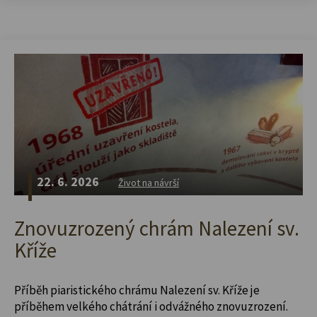
22. 6. 2026
Život na návrší
Znovuzrozený chrám Nalezení sv.
Kříže
Příběh piaristického chrámu Nalezení sv. Kříže je
příběhem velkého chátrání i odvážného znovuzrození.