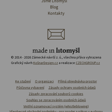
Jsme Litomyšl
Blog
Kontakty
© 2014 - 2026 Zámecké návrší z. ú., všechna přáva vyhrazena
Grafický návrh
KošnarDesign.cz
a realizace
CZECHGROUP.cz
Ke stažení
O organizaci
Přímá objednávka prostor
Půjčovna vybavení
Zásady ochrany osobních údajů
Zásady zpracování souborů cookies
Souhlas se zpracováním osobních údajů
Vnitřní oznamovací systém (whistleblowing)
Všeobecné obchodní podmínky - pro prodej a nákup v e-shopu