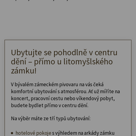
Ubytujte se pohodlně v centru
dění – přímo u litomyšlského
zámku!
V bývalém zámeckém pivovaru na vás čeká
komfortní ubytování s atmosférou. Ať už míříte na
koncert, pracovní cestu nebo víkendový pobyt,
budete bydlet přímo v centru dění.
Na výběr máte ze tří typů ubytování:
hotelové pokoje
s výhledem na arkády zámku