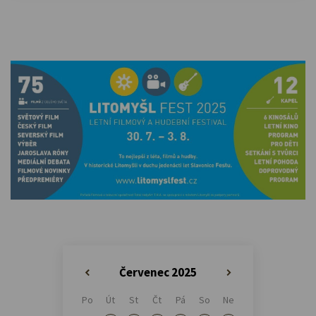
Červenec 2025
«
»
Po
Út
St
Čt
Pá
So
Ne