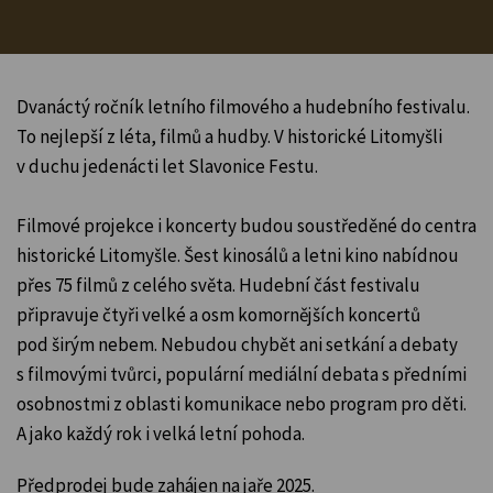
Dvanáctý ročník letního filmového a hudebního festivalu.
To nejlepší z léta, filmů a hudby. V historické Litomyšli
v duchu jedenácti let Slavonice Festu.
Filmové projekce i koncerty budou soustředěné do centra
historické Litomyšle. Šest kinosálů a letni kino nabídnou
přes 75 filmů z celého světa. Hudební část festivalu
připravuje čtyři velké a osm komornějších koncertů
pod širým nebem. Nebudou chybět ani setkání a debaty
s filmovými tvůrci, populární mediální debata s předními
osobnostmi z oblasti komunikace nebo program pro děti.
A jako každý rok i velká letní pohoda.
Předprodej bude zahájen na jaře 2025.