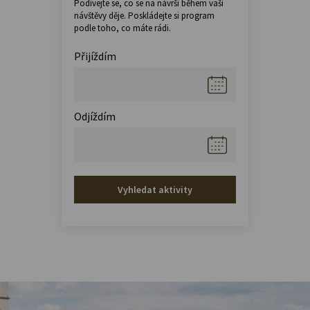
Podívejte se, co se na návrší během vaší
návštěvy děje. Poskládejte si program
podle toho, co máte rádi.
Přijíždím
Odjíždím
Vyhledat aktivity