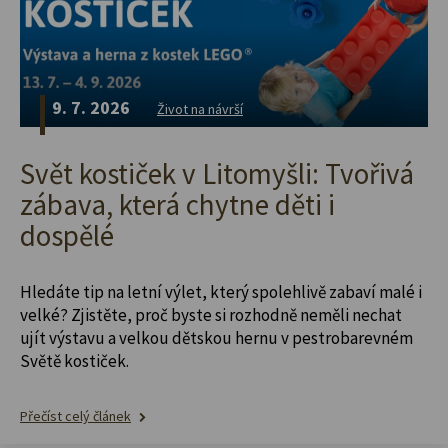
9. 7. 2026
Život na návrší
Svět kostiček v Litomyšli: Tvořivá
zábava, která chytne děti i
dospělé
Hledáte tip na letní výlet, který spolehlivě zabaví malé i
velké? Zjistěte, proč byste si rozhodně neměli nechat
ujít výstavu a velkou dětskou hernu v pestrobarevném
Světě kostiček.
Přečíst celý článek