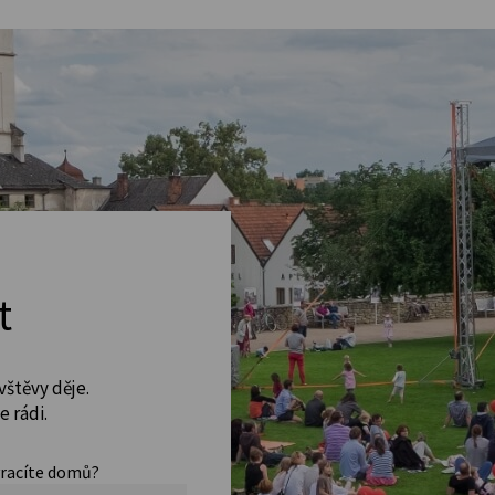
t
vštěvy děje.
 rádi.
vracíte domů?