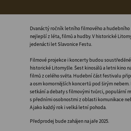
Dvanáctý ročník letního filmového a hudebního f
nejlepší z léta, filmů a hudby. V historické Litom
jedenácti let Slavonice Festu.
Filmové projekce i koncerty budou soustředěné
historické Litomyšle. Šest kinosálů a letni kino 
filmů z celého světa. Hudební část festivalu přip
a osm komornějších koncertů pod širým nebem.
setkání a debaty s filmovými tvůrci, populární 
s předními osobnostmi z oblasti komunikace ne
A jako každý rok i velká letní pohoda.
Předprodej bude zahájen na jaře 2025.