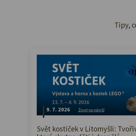
Tipy, c
9. 7. 2026
Život na návrší
Svět kostiček v Litomyšli: Tvoři