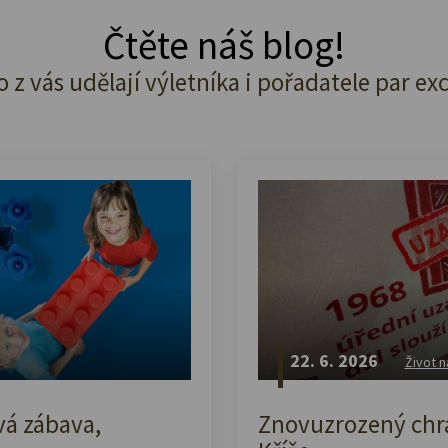
Čtěte náš blog!
o z vás udělají výletníka i pořadatele par ex
22. 6. 2026
Život n
vá zábava,
Znovuzrozený chrá