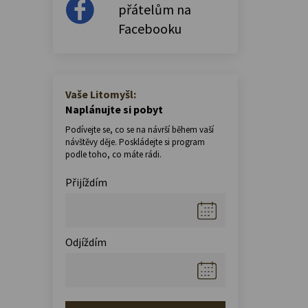
přátelům na
Facebooku
Vaše Litomyšl:
Naplánujte si pobyt
Podívejte se, co se na návrší během vaší
návštěvy děje. Poskládejte si program
podle toho, co máte rádi.
Přijíždím
Odjíždím