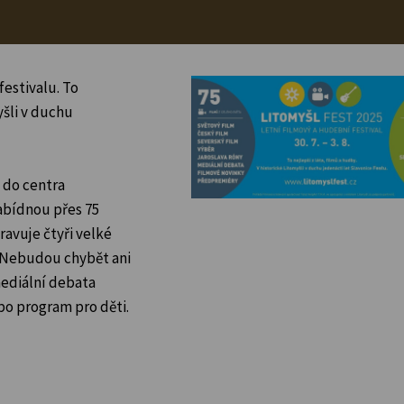
estivalu. To
yšli v duchu
 do centra
nabídnou přes 75
ravuje čtyři velké
 Nebudou chybět ani
mediální debata
bo program pro děti.