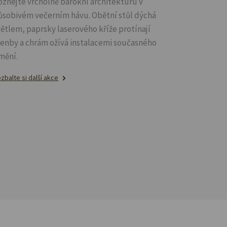
oznejte vrcholně barokní architekturu v
ůsobivém večerním hávu. Obětní stůl dýchá
větlem, paprsky laserového kříže protínají
lenby a chrám ožívá instalacemi současného
mění.
zbalte si další akce