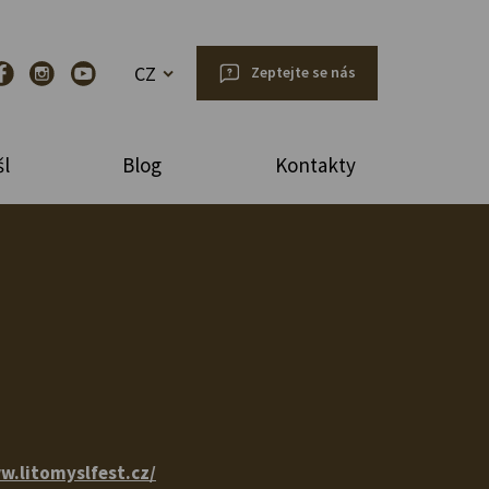
CZ
Zeptejte se nás
l
Blog
Kontakty
w.litomyslfest.cz/