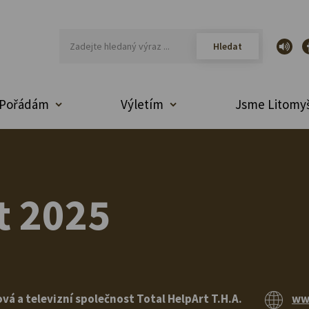
Pořádám
Výletím
Jsme Litomyš
t 2025
vá a televizní společnost Total HelpArt T.H.A.
ww