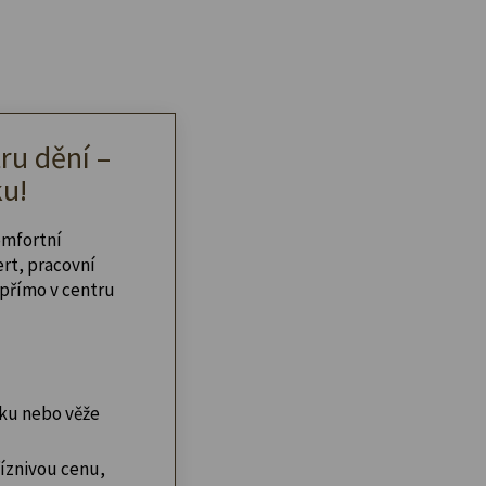
ru dění –
u!
omfortní
ert, pracovní
přímo v centru
ku nebo věže
íznivou cenu,