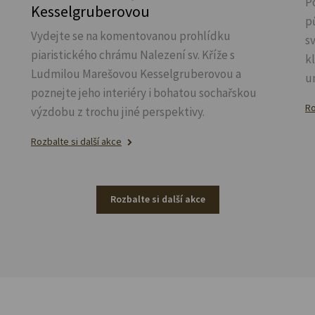
P
Kesselgruberovou
p
Vydejte se na komentovanou prohlídku
s
piaristického chrámu Nalezení sv.
Kříže s
k
Ludmilou Marešovou Kesselgruberovou a
u
poznejte jeho interiéry i bohatou sochařskou
Ro
výzdobu z trochu jiné perspektivy.
Rozbalte si další akce
Rozbalte si další akce