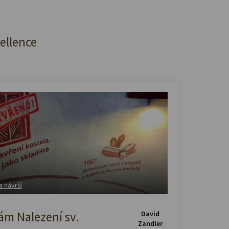
cellence
a návrší
m Nalezení sv.
David
Zandler