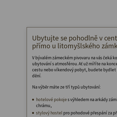
Ubytujte se pohodlně v cent
přímo u litomyšlského zámk
V bývalém zámeckém pivovaru na vás čeká k
ubytování s atmosférou. Ať už míříte na konc
cestu nebo víkendový pobyt, budete bydlet 
dění.
Na výběr máte ze tří typů ubytování:
hotelové pokoje
s výhledem na arkády zám
chrámu,
stylový hostel
pro pohodové přespání za př