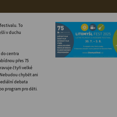
estivalu. To
yšli v duchu
 do centra
nabídnou přes 75
ravuje čtyři velké
 Nebudou chybět ani
mediální debata
bo program pro děti.