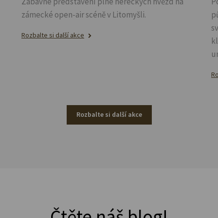
Zábavné představení plné hereckých hvězd na
P
zámecké open-air scéně v Litomyšli.
p
s
Rozbalte si další akce
k
u
Ro
Rozbalte si další akce
Čtěte náš blog!