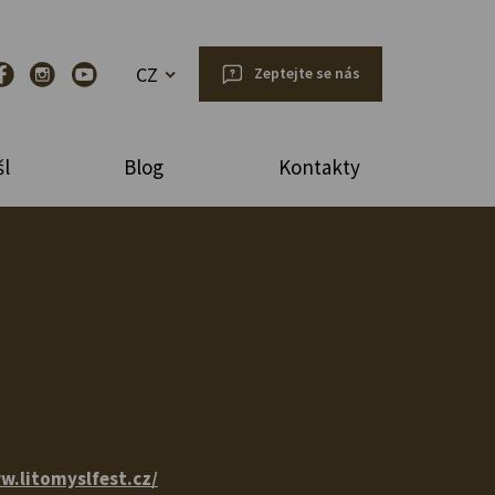
CZ
Zeptejte se nás
l
Blog
Kontakty
w.litomyslfest.cz/