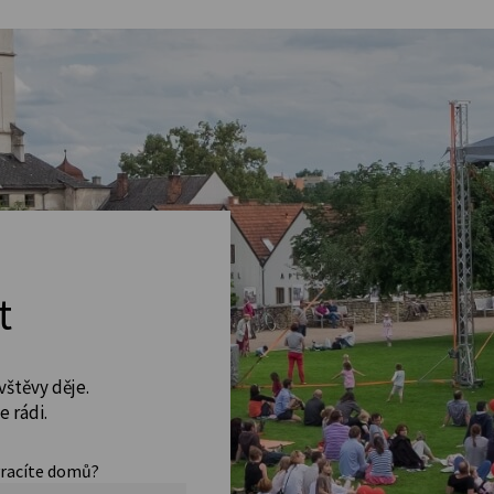
t
vštěvy děje.
 rádi.
vracíte domů?