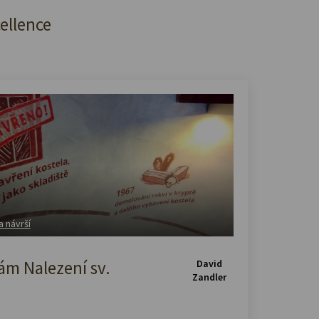
cellence
a návrší
m Nalezení sv.
David
Zandler