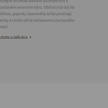
oznejte vrcholně barokní architekturu v
ůsobivém večerním hávu. Obětní stůl dýchá
větlem, paprsky laserového kříže protínají
lenby a chrám ožívá instalacemi současného
mění.
zbalte si další akce