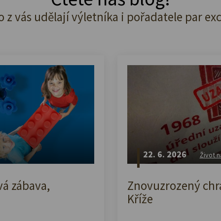
o z vás udělají výletníka i pořadatele par ex
22. 6. 2026
Život n
vá zábava,
Znovuzrozený chrá
Kříže