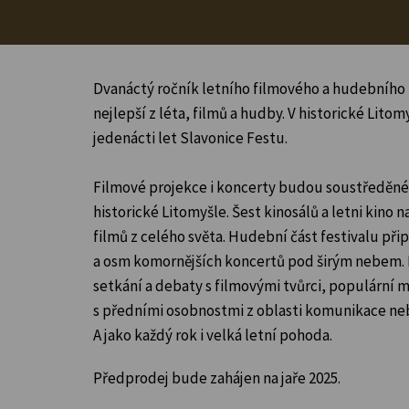
Dvanáctý ročník letního filmového a hudebního f
nejlepší z léta, filmů a hudby. V historické Litom
jedenácti let Slavonice Festu.
Filmové projekce i koncerty budou soustředěné
historické Litomyšle. Šest kinosálů a letni kino 
filmů z celého světa. Hudební část festivalu přip
a osm komornějších koncertů pod širým nebem.
setkání a debaty s filmovými tvůrci, populární 
s předními osobnostmi z oblasti komunikace ne
A jako každý rok i velká letní pohoda.
Předprodej bude zahájen na jaře 2025.