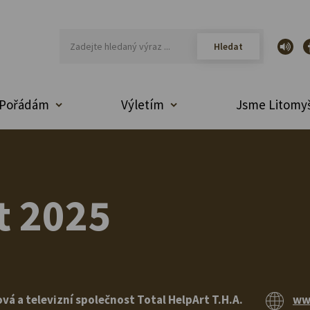
Pořádám
Výletím
Jsme Litomyš
t 2025
vá a televizní společnost Total HelpArt T.H.A.
ww