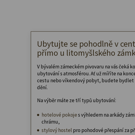
Ubytujte se pohodlně v cent
přímo u litomyšlského zámk
V bývalém zámeckém pivovaru na vás čeká k
ubytování s atmosférou. Ať už míříte na konc
cestu nebo víkendový pobyt, budete bydlet 
dění.
Na výběr máte ze tří typů ubytování:
hotelové pokoje
s výhledem na arkády zám
chrámu,
stylový hostel
pro pohodové přespání za př