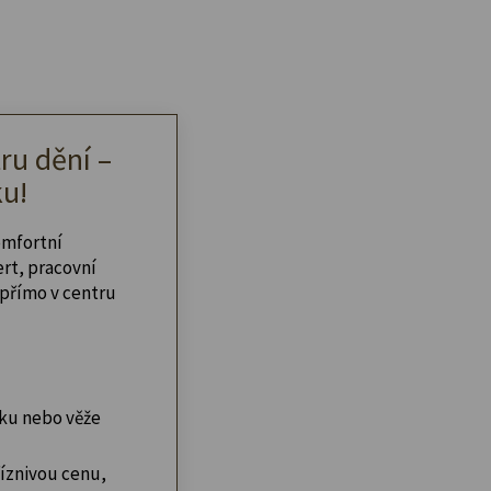
ru dění –
u!
omfortní
ert, pracovní
přímo v centru
ku nebo věže
íznivou cenu,