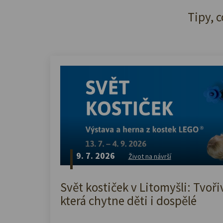
Tipy, c
9. 7. 2026
Život na návrší
Svět kostiček v Litomyšli: Tvoři
která chytne děti i dospělé