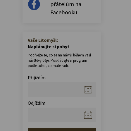
přátelům na
Facebooku
Vaše Litomyšl:
Naplánujte si pobyt
Podívejte se, co se na návrší během vaší
návštěvy děje. Poskládejte si program
podle toho, co máte rádi.
Přijíždím
Odjíždím