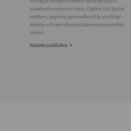
Poznejte vrcholně barokní architekturu v
působivém večerním hávu. Obětní stůl dýchá
světlem, paprsky laserového kříže protínají
klenby a chrám ožívá instalacemi současného
umění.
Rozbalte si další akce