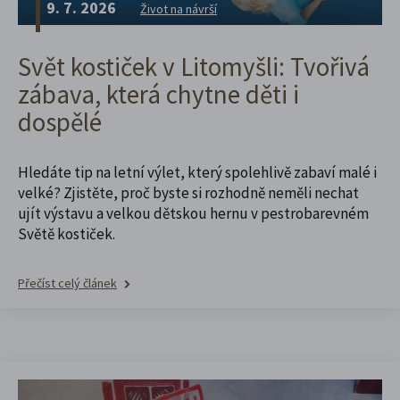
9. 7. 2026
Život na návrší
Svět kostiček v Litomyšli: Tvořivá
zábava, která chytne děti i
dospělé
Hledáte tip na letní výlet, který spolehlivě zabaví malé i
velké? Zjistěte, proč byste si rozhodně neměli nechat
ujít výstavu a velkou dětskou hernu v pestrobarevném
Světě kostiček.
Přečíst celý článek