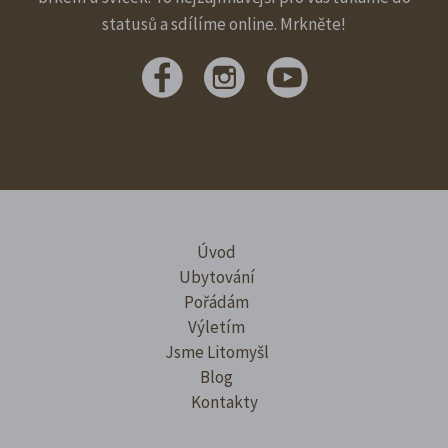
statusů a sdílíme online. Mrkněte!
Úvod
Ubytování
Pořádám
Výletím
Jsme Litomyšl
Blog
Kontakty