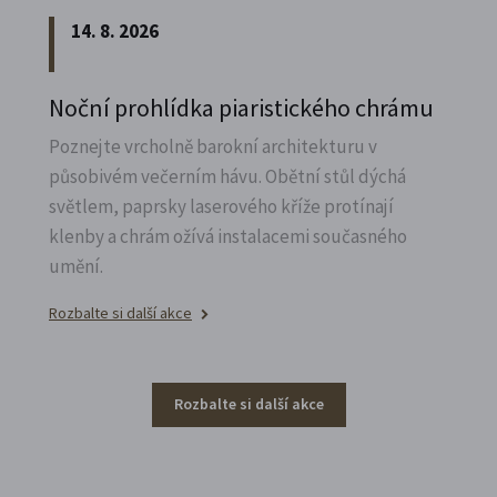
14. 8. 2026
Noční prohlídka piaristického chrámu
Poznejte vrcholně barokní architekturu v
působivém večerním hávu. Obětní stůl dýchá
světlem, paprsky laserového kříže protínají
klenby a chrám ožívá instalacemi současného
umění.
Rozbalte si další akce
Rozbalte si další akce