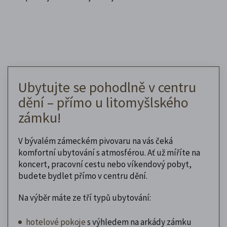
Ubytujte se pohodlně v centru
dění – přímo u litomyšlského
zámku!
V bývalém zámeckém pivovaru na vás čeká
komfortní ubytování s atmosférou. Ať už míříte na
koncert, pracovní cestu nebo víkendový pobyt,
budete bydlet přímo v centru dění.
Na výběr máte ze tří typů ubytování:
hotelové pokoje
s výhledem na arkády zámku