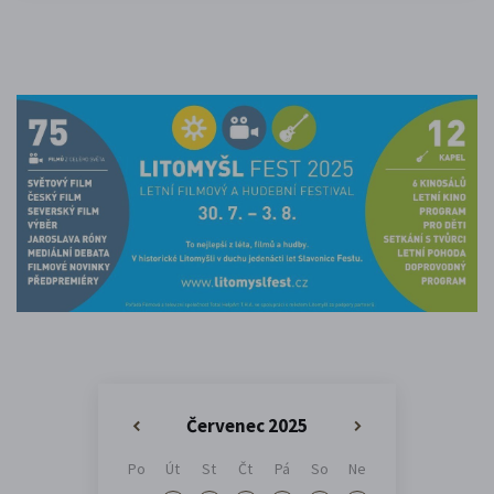
Červenec 2025
«
»
Po
Út
St
Čt
Pá
So
Ne