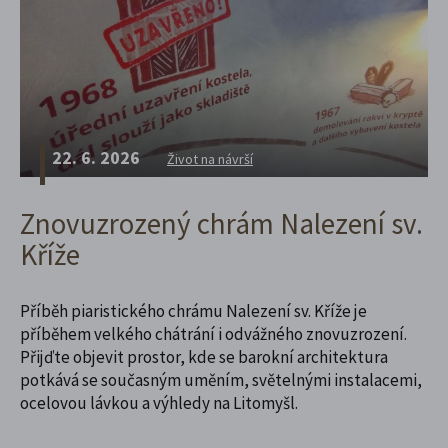
22. 6. 2026
Život na návrší
Znovuzrozený chrám Nalezení sv.
Kříže
Příběh piaristického chrámu Nalezení sv. Kříže je
příběhem velkého chátrání i odvážného znovuzrození.
Přijďte objevit prostor, kde se barokní architektura
potkává se současným uměním, světelnými instalacemi,
ocelovou lávkou a výhledy na Litomyšl.