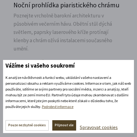
Noční prohlídka piaristického chrámu
Poznejte vrcholně barokní architekturu v
působivém večerním hávu. Obětní stůl dýchá
světlem, paprsky laserového kříže protínají
klenby a chrám ožívá instalacemi současného
umění.
Rozbalte si další akce
Vážíme si vašeho soukromí
11. 8. 2026
K analýze návštěvnosti a funkcí webu, ukládání vašeho nastavení a
personalizaci obsahu a reklam využíváme cookies. Informace o tom, jak náš web
19:30 - 22:00
používáte, sdílíme se svými partnery pro sociální média, inzerci a analýzy, kteří
mohou být ze zemí mimo EU. Partneři tyto údaje mohou zkombinovat s dalšími
Bílá paní na vdávání
informacemi, které jste jim poskytli nebo které získali v důsledku toho, že
používáte jejich služby.
Podrobné informace
Zábavné představení plné hereckých hvězd na
zámecké open-air scéně v Litomyšli.
Pouze nezbytné cookies
Přijmout vše
Spravovat cookies
Rozbalte si další akce