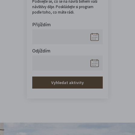
Podívejte se, co se na návrší během vaší
návštěvy děje. Poskládejte si program
podle toho, co máte rádi.
Přijíždím
Odjíždím
Vyhledat aktivity