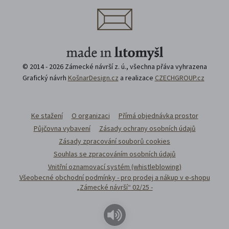
© 2014 - 2026 Zámecké návrší z. ú., všechna přáva vyhrazena
Grafický návrh
KošnarDesign.cz
a realizace
CZECHGROUP.cz
Ke stažení
O organizaci
Přímá objednávka prostor
Půjčovna vybavení
Zásady ochrany osobních údajů
Zásady zpracování souborů cookies
Souhlas se zpracováním osobních údajů
Vnitřní oznamovací systém (whistleblowing)
Všeobecné obchodní podmínky - pro prodej a nákup v e-shopu
„Zámecké návrší“ 02/25 -