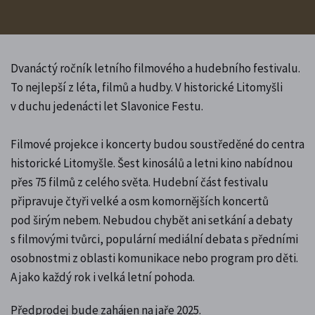
Dvanáctý ročník letního filmového a hudebního festivalu.
To nejlepší z léta, filmů a hudby. V historické Litomyšli
v duchu jedenácti let Slavonice Festu.
Filmové projekce i koncerty budou soustředěné do centra
historické Litomyšle. Šest kinosálů a letni kino nabídnou
přes 75 filmů z celého světa. Hudební část festivalu
připravuje čtyři velké a osm komornějších koncertů
pod širým nebem. Nebudou chybět ani setkání a debaty
s filmovými tvůrci, populární mediální debata s předními
osobnostmi z oblasti komunikace nebo program pro děti.
A jako každý rok i velká letní pohoda.
Předprodej bude zahájen na jaře 2025.