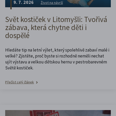
9. 7. 2026
Život na návrší
Svět kostiček v Litomyšli: Tvořivá
zábava, která chytne děti i
dospělé
Hledáte tip na letní výlet, který spolehlivě zabaví malé i
velké? Zjistěte, proč byste si rozhodně neměli nechat
ujít výstavu a velkou dětskou hernu v pestrobarevném
Světě kostiček.
Přečíst celý článek