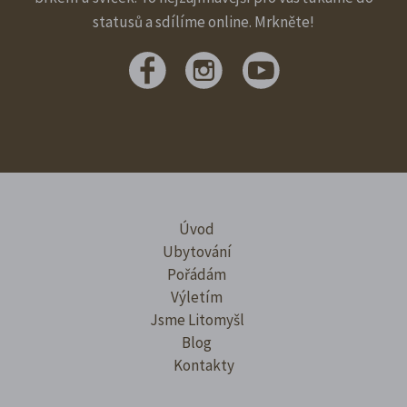
statusů a sdílíme online. Mrkněte!
Úvod
Ubytování
Pořádám
Výletím
Jsme Litomyšl
Blog
Kontakty