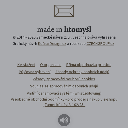
© 2014 - 2026 Zámecké návrší z. ú., všechna přáva vyhrazena
Grafický návrh
KošnarDesign.cz
a realizace
CZECHGROUP.cz
Ke stažení
O organizaci
Přímá objednávka prostor
Půjčovna vybavení
Zásady ochrany osobních údajů
Zásady zpracování souborů cookies
Souhlas se zpracováním osobních údajů
Vnitřní oznamovací systém (whistleblowing)
Všeobecné obchodní podmínky - pro prodej a nákup v e-shopu
„Zámecké návrší“ 02/25 -