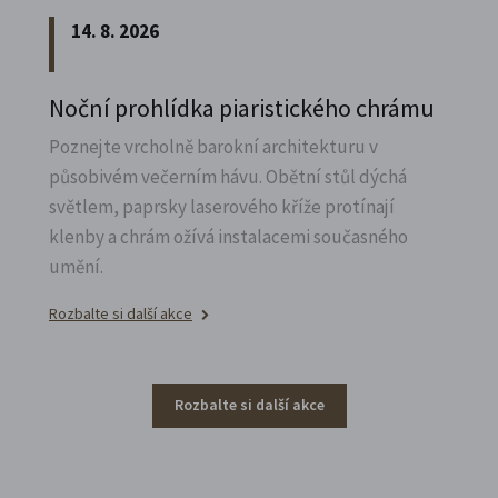
14. 8. 2026
Noční prohlídka piaristického chrámu
Poznejte vrcholně barokní architekturu v
působivém večerním hávu. Obětní stůl dýchá
světlem, paprsky laserového kříže protínají
klenby a chrám ožívá instalacemi současného
umění.
Rozbalte si další akce
Rozbalte si další akce