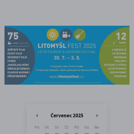
Červenec 2025
«
»
Po
Út
St
Čt
Pá
So
Ne