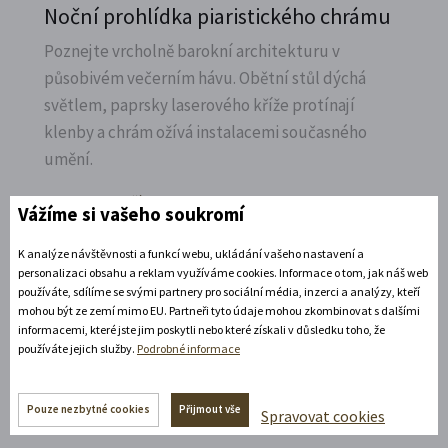
Noční prohlídka piaristického chrámu
Poznejte vrcholně barokní architekturu v
působivém večerním hávu. Obětní stůl dýchá
světlem, paprsky laserového kříže protínají
klenby a chrám ožívá instalacemi současného
umění.
Rozbalte si další akce
Vážíme si vašeho soukromí
11. 8. 2026
K analýze návštěvnosti a funkcí webu, ukládání vašeho nastavení a
personalizaci obsahu a reklam využíváme cookies. Informace o tom, jak náš web
19:30 - 22:00
používáte, sdílíme se svými partnery pro sociální média, inzerci a analýzy, kteří
mohou být ze zemí mimo EU. Partneři tyto údaje mohou zkombinovat s dalšími
Bílá paní na vdávání
informacemi, které jste jim poskytli nebo které získali v důsledku toho, že
používáte jejich služby.
Podrobné informace
Zábavné představení plné hereckých hvězd na
zámecké open-air scéně v Litomyšli.
Pouze nezbytné cookies
Přijmout vše
Spravovat cookies
Rozbalte si další akce