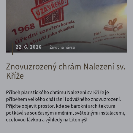
22. 6. 2026
Život na návrší
Znovuzrozený chrám Nalezení sv.
Kříže
Příběh piaristického chrámu Nalezení sv. Kříže je
příběhem velkého chátrání i odvážného znovuzrození.
Přijďte objevit prostor, kde se barokní architektura
potkává se současným uměním, světelnými instalacemi,
ocelovou lávkou a výhledy na Litomyšl.