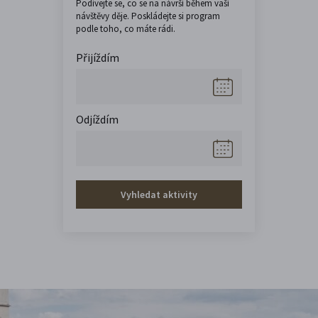
Podívejte se, co se na návrší během vaší
návštěvy děje. Poskládejte si program
podle toho, co máte rádi.
Přijíždím
Odjíždím
Vyhledat aktivity