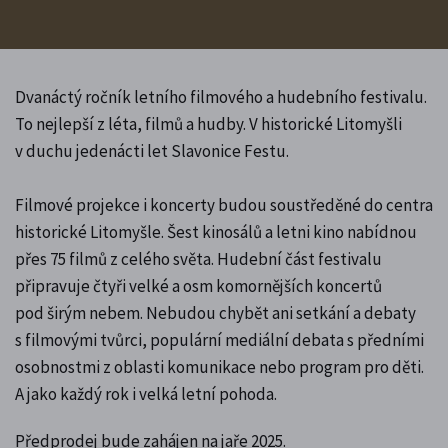
Dvanáctý ročník letního filmového a hudebního festivalu.
To nejlepší z léta, filmů a hudby. V historické Litomyšli
v duchu jedenácti let Slavonice Festu.
Filmové projekce i koncerty budou soustředěné do centra
historické Litomyšle. Šest kinosálů a letni kino nabídnou
přes 75 filmů z celého světa. Hudební část festivalu
připravuje čtyři velké a osm komornějších koncertů
pod širým nebem. Nebudou chybět ani setkání a debaty
s filmovými tvůrci, populární mediální debata s předními
osobnostmi z oblasti komunikace nebo program pro děti.
A jako každý rok i velká letní pohoda.
Předprodej bude zahájen na jaře 2025.