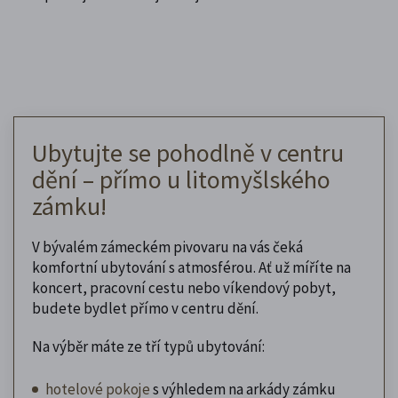
Ubytujte se pohodlně v centru
dění – přímo u litomyšlského
zámku!
V bývalém zámeckém pivovaru na vás čeká
komfortní ubytování s atmosférou. Ať už míříte na
koncert, pracovní cestu nebo víkendový pobyt,
budete bydlet přímo v centru dění.
Na výběr máte ze tří typů ubytování:
hotelové pokoje
s výhledem na arkády zámku