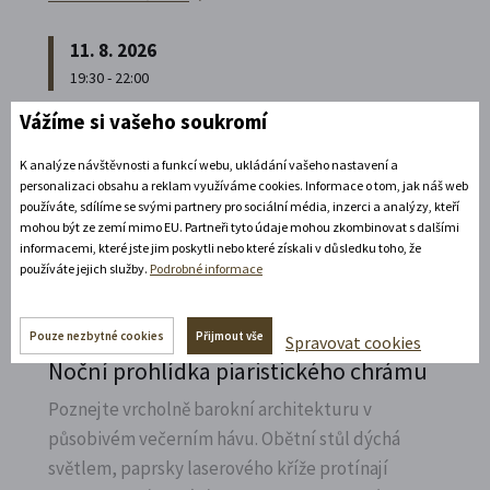
11. 8. 2026
19:30 - 22:00
Vážíme si vašeho soukromí
Bílá paní na vdávání
Zábavné představení plné hereckých hvězd na
K analýze návštěvnosti a funkcí webu, ukládání vašeho nastavení a
personalizaci obsahu a reklam využíváme cookies. Informace o tom, jak náš web
zámecké open-air scéně v Litomyšli.
používáte, sdílíme se svými partnery pro sociální média, inzerci a analýzy, kteří
mohou být ze zemí mimo EU. Partneři tyto údaje mohou zkombinovat s dalšími
Rozbalte si další akce
informacemi, které jste jim poskytli nebo které získali v důsledku toho, že
používáte jejich služby.
Podrobné informace
14. 8. 2026
Pouze nezbytné cookies
Přijmout vše
Spravovat cookies
Noční prohlídka piaristického chrámu
Poznejte vrcholně barokní architekturu v
působivém večerním hávu. Obětní stůl dýchá
světlem, paprsky laserového kříže protínají