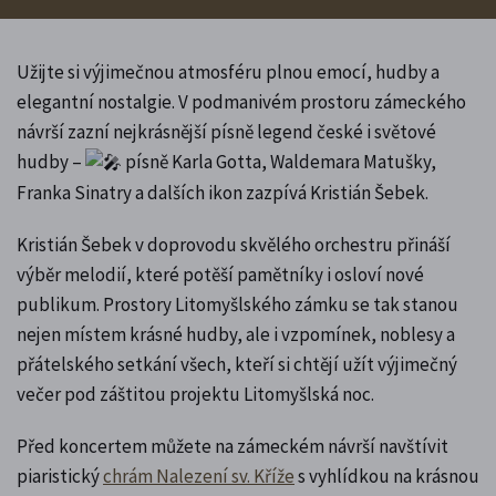
Užijte si výjimečnou atmosféru plnou emocí, hudby a
elegantní nostalgie. V podmanivém prostoru zámeckého
návrší zazní nejkrásnější písně legend české i světové
hudby –
písně Karla Gotta, Waldemara Matušky,
Franka Sinatry a dalších ikon zazpívá Kristián Šebek.
Kristián Šebek v doprovodu skvělého orchestru přináší
výběr melodií, které potěší pamětníky i osloví nové
publikum. Prostory Litomyšlského zámku se tak stanou
nejen místem krásné hudby, ale i vzpomínek, noblesy a
přátelského setkání všech, kteří si chtějí užít výjimečný
večer pod záštitou projektu Litomyšlská noc.
Před koncertem můžete na zámeckém návrší navštívit
piaristický
chrám Nalezení sv. Kříže
s vyhlídkou na krásnou