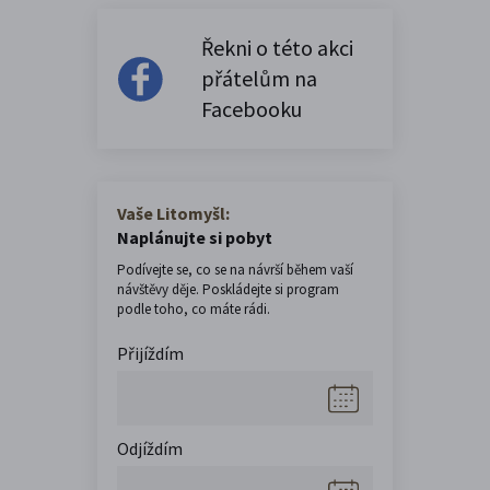
Řekni o této akci
přátelům na
Facebooku
Vaše Litomyšl:
Naplánujte si pobyt
Podívejte se, co se na návrší během vaší
návštěvy děje. Poskládejte si program
podle toho, co máte rádi.
Přijíždím
Odjíždím