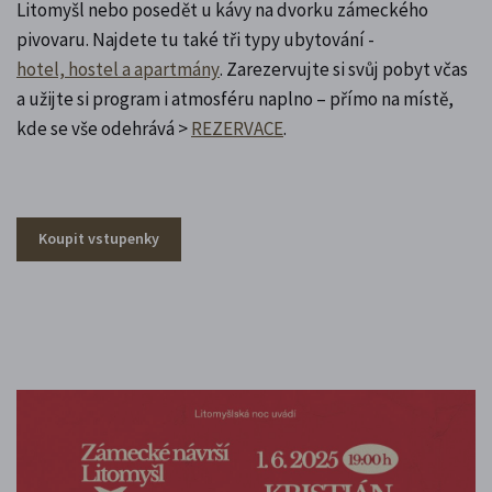
Litomyšl nebo posedět u kávy na dvorku zámeckého
pivovaru. Najdete tu také tři typy ubytování -
hotel, hostel a apartmány
. Zarezervujte si svůj pobyt včas
a užijte si program i atmosféru naplno – přímo na místě,
kde se vše odehrává >
REZERVACE
.
Koupit vstupenky