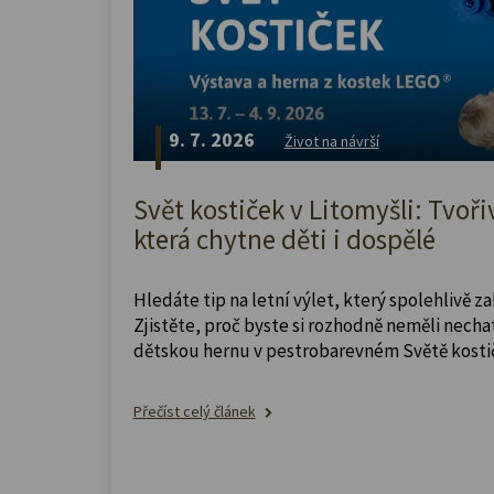
9. 7. 2026
Život na návrší
Svět kostiček v Litomyšli: Tvoři
která chytne děti i dospělé
Hledáte tip na letní výlet, který spolehlivě z
Zjistěte, proč byste si rozhodně neměli nechat
dětskou hernu v pestrobarevném Světě kosti
Přečíst celý článek