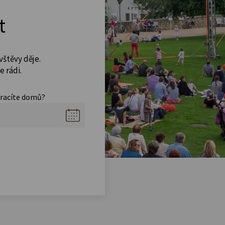
t
vštěvy děje.
 rádi.
vracíte domů?