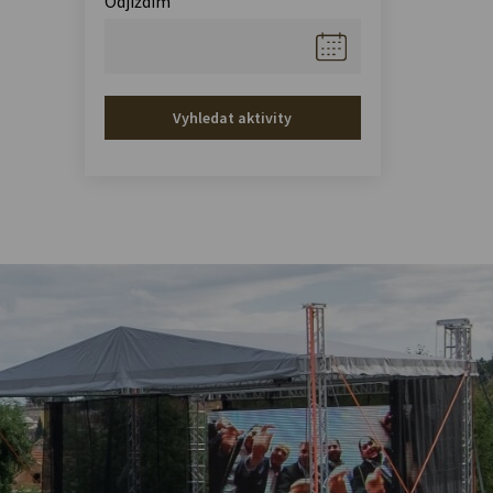
Odjíždím
Vyhledat aktivity