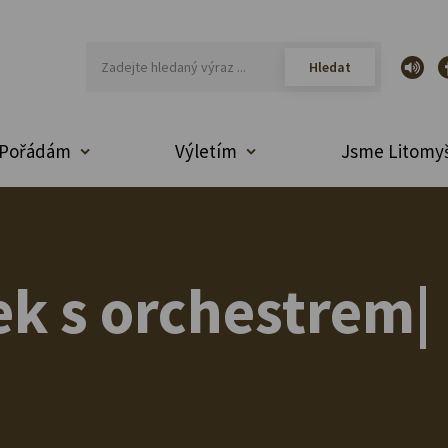
Pořádám
Výletím
Jsme Litomyš
ek s orchestrem|