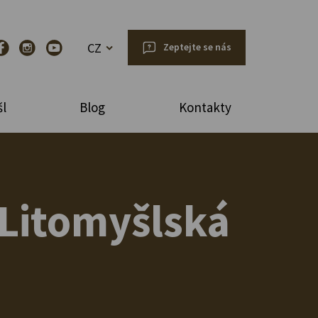
CZ
Zeptejte se nás
l
Blog
Kontakty
 Litomyšlská