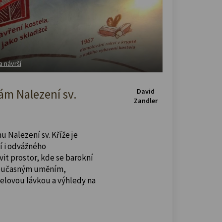
a návrší
m Nalezení sv.
David
Zandler
u Nalezení sv. Kříže je
í i odvážného
vit prostor, kde se barokní
současným uměním,
celovou lávkou a výhledy na