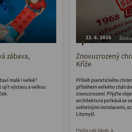
22. 6. 2026
Život n
vá zábava,
Znovuzrozený chrá
Kříže
abaví malé i velké?
Příběh piaristického chrám
 ujít výstavu a velkou
příběhem velkého chátrán
ček.
znovuzrození. Přijďte obje
architektura potkává se 
světelnými instalacemi, o
Litomyšl.
Přečíst celý článek