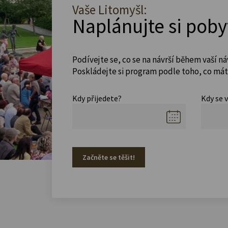
Vaše Litomyšl:
Naplánujte si poby
Podívejte se, co se na návrší během vaší ná
Poskládejte si program podle toho, co máte
Kdy přijedete?
Kdy se 
Začněte se těšit!