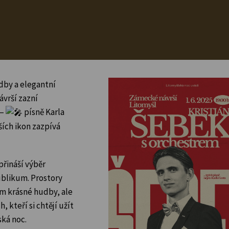
dby a elegantní
vrší zazní
 –
písně Karla
ších ikon zazpívá
přináší výběr
ublikum. Prostory
m krásné hudby, ale
 kteří si chtějí užít
ská noc.