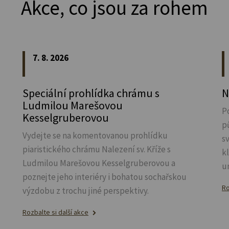
Akce, co jsou za rohem
7. 8. 2026
Speciální prohlídka chrámu s
N
Ludmilou Marešovou
P
Kesselgruberovou
p
Vydejte se na komentovanou prohlídku
s
piaristického chrámu Nalezení sv.
Kříže s
k
Ludmilou Marešovou Kesselgruberovou a
u
poznejte jeho interiéry i bohatou sochařskou
Ro
výzdobu z trochu jiné perspektivy.
Rozbalte si další akce