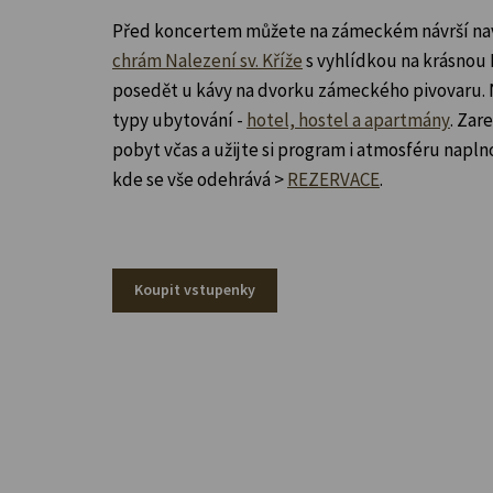
Před koncertem můžete na zámeckém návrší navš
chrám Nalezení sv. Kříže
s vyhlídkou na krásnou
posedět u kávy na dvorku zámeckého pivovaru. N
typy ubytování -
hotel, hostel a apartmány
. Zar
pobyt včas a užijte si program i atmosféru napln
kde se vše odehrává >
REZERVACE
.
Koupit vstupenky