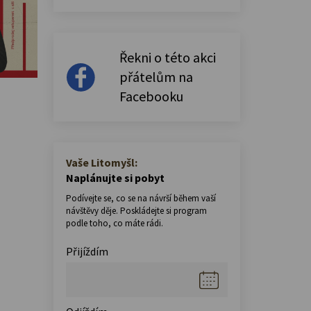
Řekni o této akci
přátelům na
Facebooku
Vaše Litomyšl:
Naplánujte si pobyt
Podívejte se, co se na návrší během vaší
návštěvy děje. Poskládejte si program
podle toho, co máte rádi.
Přijíždím