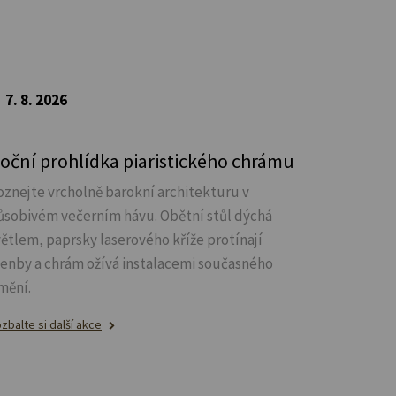
7. 8. 2026
oční prohlídka piaristického chrámu
oznejte vrcholně barokní architekturu v
ůsobivém večerním hávu. Obětní stůl dýchá
větlem, paprsky laserového kříže protínají
lenby a chrám ožívá instalacemi současného
mění.
zbalte si další akce