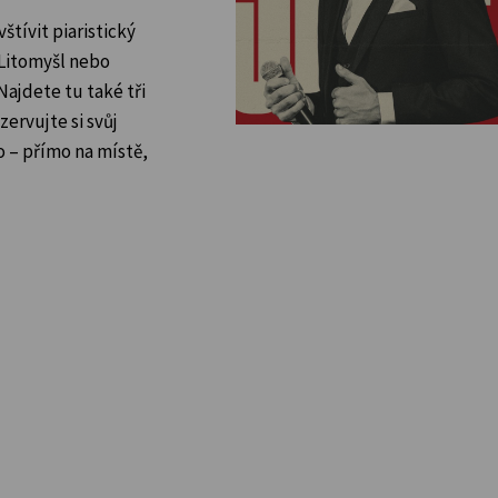
tívit piaristický
 Litomyšl nebo
ajdete tu také tři
ezervujte si svůj
o – přímo na místě,