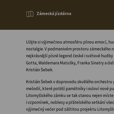
Zámecká jízdárna
Užijte si výjimečnou atmosféru plnou emocí, hu
nostalgie. V podmanivém prostoru zámeckého ná
nejkrásnější písně legend české i světové hudby
Gotta, Waldemara Matušky, Franka Sinatry a dal
Kristián Šebek.
Kristián Šebek v doprovodu skvělého orchestru 
melodií, které potěší pamětníky i osloví nové p
Litomyšlského zámku se tak stanou nejen míste
i vzpomínek, noblesy a přátelského setkání všech,
výjimečný večer pod záštitou projektu Litomyšl