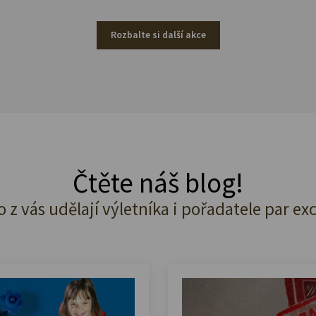
Rozbalte si další akce
Čtěte náš blog!
o z vás udělají výletníka i pořadatele par ex