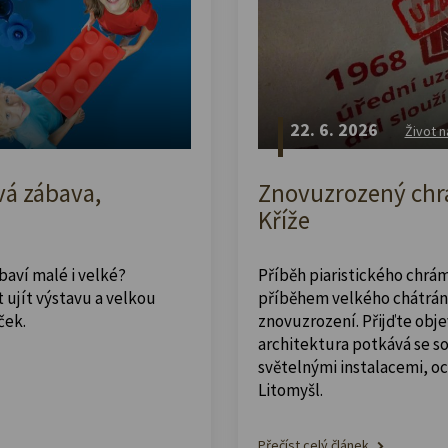
22. 6. 2026
Život n
vá zábava,
Znovuzrozený chrá
Kříže
abaví malé i velké?
Příběh piaristického chrám
 ujít výstavu a velkou
příběhem velkého chátrán
ček.
znovuzrození. Přijďte obje
architektura potkává se 
světelnými instalacemi, o
Litomyšl.
Přečíst celý článek