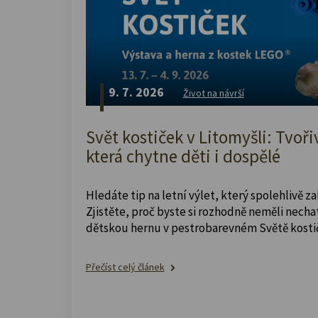
9. 7. 2026
Život na návrší
Svět kostiček v Litomyšli: Tvoři
která chytne děti i dospělé
Hledáte tip na letní výlet, který spolehlivě z
Zjistěte, proč byste si rozhodně neměli nechat
dětskou hernu v pestrobarevném Světě kosti
Přečíst celý článek