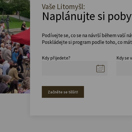
Vaše Litomyšl:
Naplánujte si poby
Podívejte se, co se na návrší během vaší ná
Poskládejte si program podle toho, co máte
Kdy přijedete?
Kdy se 
Začněte se těšit!