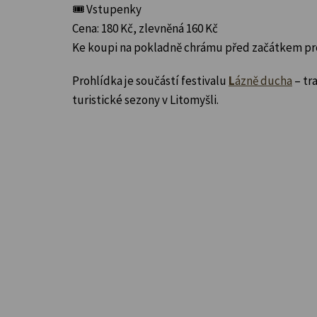
🎟 Vstupenky
Cena: 180 Kč, zlevněná 160 Kč
Ke koupi na pokladně chrámu před začátkem pr
Prohlídka je součástí festivalu
L
ázně ducha
– tr
turistické sezony v Litomyšli.