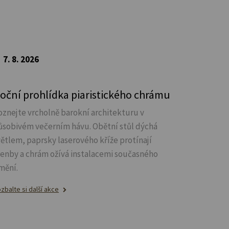
7. 8. 2026
oční prohlídka piaristického chrámu
oznejte vrcholně barokní architekturu v
ůsobivém večerním hávu. Obětní stůl dýchá
větlem, paprsky laserového kříže protínají
lenby a chrám ožívá instalacemi současného
mění.
zbalte si další akce