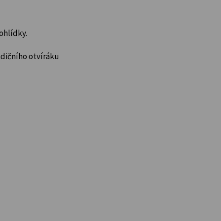
ohlídky.
adičního otvíráku