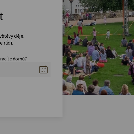
t
vštěvy děje.
 rádi.
vracíte domů?