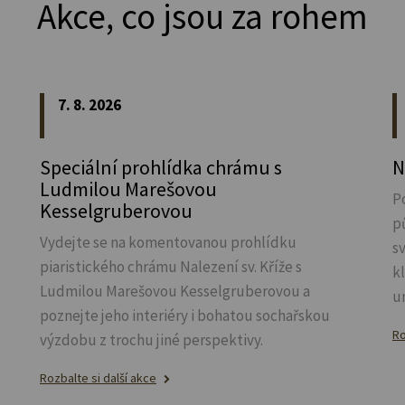
Akce, co jsou za rohem
7. 8. 2026
Speciální prohlídka chrámu s
N
Ludmilou Marešovou
P
Kesselgruberovou
p
Vydejte se na komentovanou prohlídku
s
piaristického chrámu Nalezení sv.
Kříže s
k
Ludmilou Marešovou Kesselgruberovou a
u
poznejte jeho interiéry i bohatou sochařskou
Ro
výzdobu z trochu jiné perspektivy.
Rozbalte si další akce