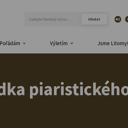
Pořádám
Výletím
Jsme Litomyš
dka piaristické