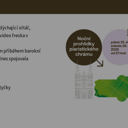
dýchající oltář,
 video freska v
ím příběhem barokní
 dnes spojovala
otyčky