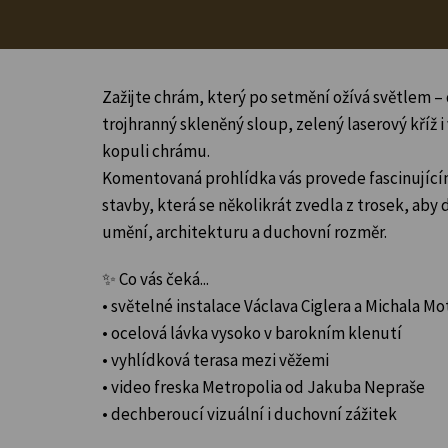
Zažijte chrám, který po setmění ožívá světlem – 
trojhranný skleněný sloup, zelený laserový kříž i
kopuli chrámu.
Komentovaná prohlídka vás provede fascinujíc
stavby, která se několikrát zvedla z trosek, aby
umění, architekturu a duchovní rozměr.
✨ Co vás čeká...
• světelné instalace Václava Ciglera a Michala M
• ocelová lávka vysoko v barokním klenutí
• vyhlídková terasa mezi věžemi
• video freska Metropolia od Jakuba Nepraše
• dechberoucí vizuální i duchovní zážitek