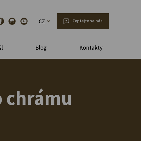
CZ
Zeptejte se nás
l
Blog
Kontakty
ho chrámu