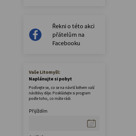
Řekni o této akci
přátelům na
Facebooku
Vaše Litomyšl:
Naplánujte si pobyt
Podívejte se, co se na návrší během vaší
návštěvy děje. Poskládejte si program
podle toho, co máte rádi.
Přijíždím