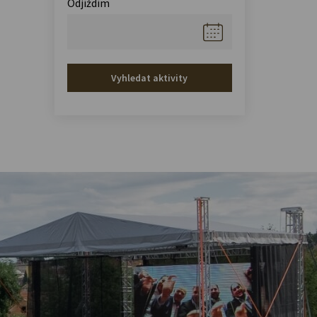
Odjíždím
Vyhledat aktivity