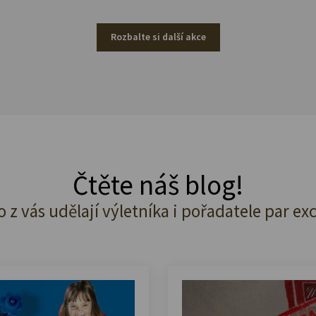
Rozbalte si další akce
Čtěte náš blog!
o z vás udělají výletníka i pořadatele par ex