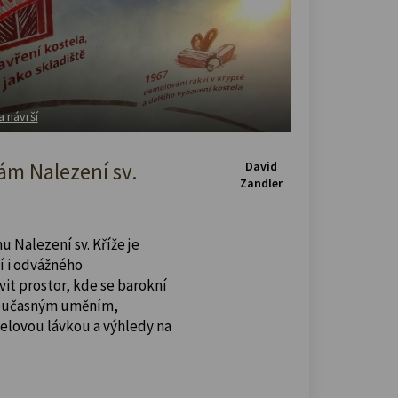
a návrší
m Nalezení sv.
David
Zandler
u Nalezení sv. Kříže je
í i odvážného
vit prostor, kde se barokní
současným uměním,
celovou lávkou a výhledy na