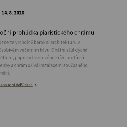
14. 8. 2026
oční prohlídka piaristického chrámu
oznejte vrcholně barokní architekturu v
ůsobivém večerním hávu. Obětní stůl dýchá
větlem, paprsky laserového kříže protínají
lenby a chrám ožívá instalacemi současného
mění.
zbalte si další akce