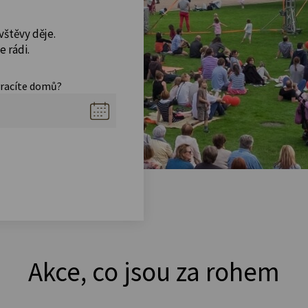
vštěvy děje.
 rádi.
vracíte domů?
Akce, co jsou za rohem