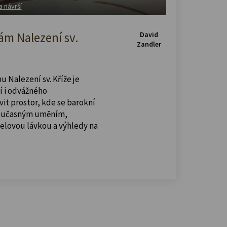
a návrší
m Nalezení sv.
David
Zandler
u Nalezení sv. Kříže je
í i odvážného
vit prostor, kde se barokní
současným uměním,
celovou lávkou a výhledy na