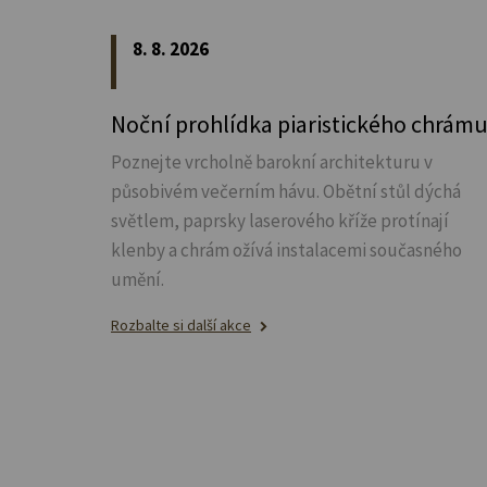
8. 8. 2026
Noční prohlídka piaristického chrám
Poznejte vrcholně barokní architekturu v
působivém večerním hávu. Obětní stůl dýchá
světlem, paprsky laserového kříže protínají
klenby a chrám ožívá instalacemi současného
umění.
Rozbalte si další akce