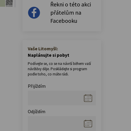
Řekni o této akci
přátelům na
Facebooku
Vaše Litomyšl:
Naplánujte si pobyt
Podívejte se, co se na návrší během vaší
návštěvy děje. Poskládejte si program
podle toho, co máte rádi.
Přijíždím
Odjíždím