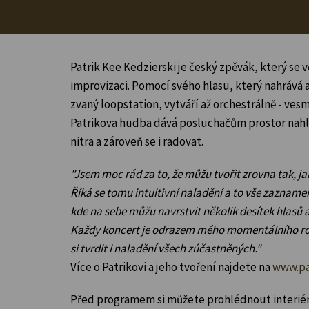
Patrik Kee Kedzierski je český zpěvák, který se v
improvizaci. Pomocí svého hlasu, který nahrává a 
zvaný loopstation, vytváří až orchestrálně - ves
Patrikova hudba dává posluchačům prostor nah
nitra a zároveň se i radovat.
"Jsem moc rád za to, že můžu tvořit zrovna tak, j
Říká se tomu intuitivní naladění a to vše zaznam
kde na sebe můžu navrstvit několik desítek hlasů 
Každy koncert je odrazem mého momentálního ro
si tvrdit i naladění všech zúčastněných."
Více o Patrikovi a jeho tvoření najdete na
www.pa
Před programem si můžete prohlédnout interiér