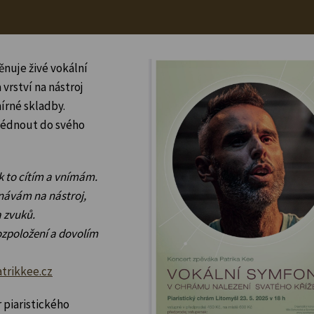
ěnuje živé vokální
vrství na nástroj
mírné skladby.
lédnout do svého
ak to cítím a vnímám.
enávám na nástroj,
a zvuků.
zpoložení a dovolím
trikkee.cz
 piaristického