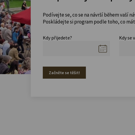
Podívejte se, co se na návrší během vaší ná
Poskládejte si program podle toho, co máte
Kdy přijedete?
Kdy se 
Začněte se těšit!