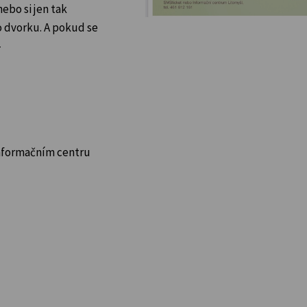
ebo si jen tak
o dvorku. A pokud se
–
Informačním centru