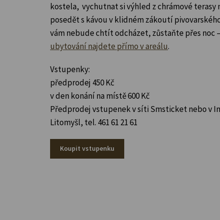
kostela, vychutnat si výhled z chrámové terasy n
posedět s kávou v klidném zákoutí pivovarskéh
vám nebude chtít odcházet, zůstaňte přes noc 
ubytování najdete přímo v areálu
.
Vstupenky:
předprodej 450 Kč
v den konání na místě 600 Kč
Předprodej vstupenek v síti Smsticket nebo v 
Litomyšl, tel. 461 61 21 61
Koupit vstupenku