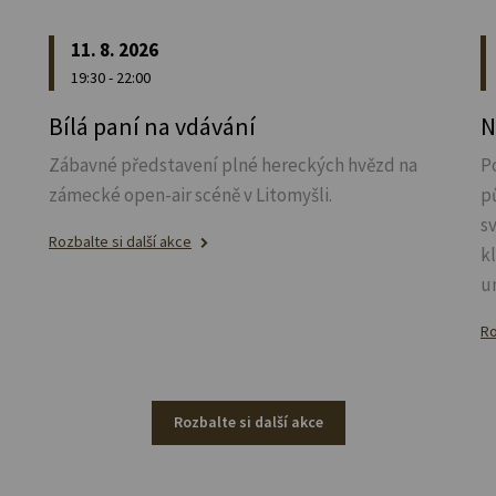
11. 8. 2026
19:30 - 22:00
u
Bílá paní na vdávání
N
Zábavné představení plné hereckých hvězd na
P
zámecké open-air scéně v Litomyšli.
p
s
Rozbalte si další akce
k
u
Ro
Rozbalte si další akce