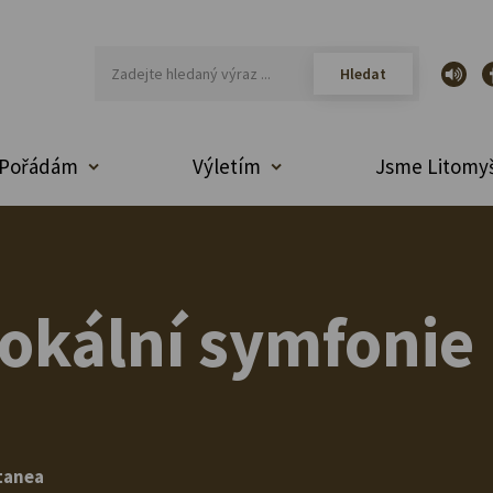
Pořádám
Výletím
Jsme Litomyš
Vokální symfonie
tanea