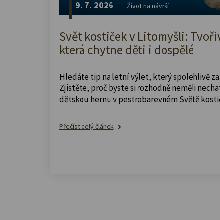
9. 7. 2026
Život na návrší
Svět kostiček v Litomyšli: Tvoři
která chytne děti i dospělé
Hledáte tip na letní výlet, který spolehlivě z
Zjistěte, proč byste si rozhodně neměli nechat
dětskou hernu v pestrobarevném Světě kosti
Přečíst celý článek