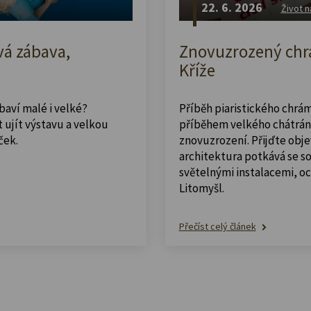
22. 6. 2026
Život n
vá zábava,
Znovuzrozený chrá
Kříže
abaví malé i velké?
Příběh piaristického chrám
 ujít výstavu a velkou
příběhem velkého chátrán
ček.
znovuzrození. Přijďte obje
architektura potkává se 
světelnými instalacemi, o
Litomyšl.
Přečíst celý článek