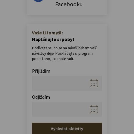
Facebooku
Vaše Litomyšl:
Naplánujte si pobyt
Podívejte se, co se na návrší během vaší
návštěvy děje. Poskládejte si program
podle toho, co máte rádi.
Přijíždím
Odjíždím
Vyhledat aktivity