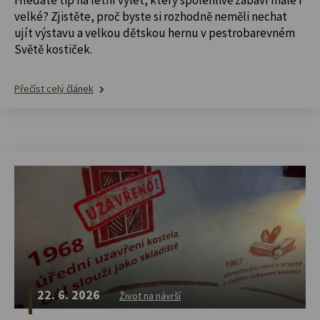
velké? Zjistěte, proč byste si rozhodně neměli nechat
ujít výstavu a velkou dětskou hernu v pestrobarevném
Světě kostiček.
Přečíst celý článek
22. 6. 2026
Život na návrší