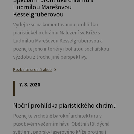
Ludmilou Marešovou
Kesselgruberovou
Vydejte se na komentovanou prohlídku
piaristického chrámu Nalezení sv.
Kříže s
Ludmilou Marešovou Kesselgruberovou a
poznejte jeho interiéry i bohatou sochařskou
výzdobu z trochu jiné perspektivy.
Rozbalte si další akce
7. 8. 2026
Noční prohlídka piaristického chrámu
Poznejte vrcholně barokní architekturu v
působivém večerním hávu. Obětní stůl dýchá
světlem, paprsky laserového kříže protínají