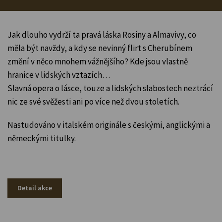
Jak dlouho vydrží ta pravá láska Rosiny a Almavivy, co
měla být navždy, a kdy se nevinný flirt s Cherubínem
změní v něco mnohem vážnějšího? Kde jsou vlastně
hranice v lidských vztazích…
Slavná opera o lásce, touze a lidských slabostech neztrácí
nic ze své svěžesti ani po více než dvou stoletích.
Nastudováno v italském originále s českými, anglickými a
německými titulky.
Detail akce