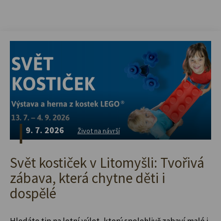
9. 7. 2026
Život na návrší
Svět kostiček v Litomyšli: Tvořivá
zábava, která chytne děti i
dospělé
Hledáte tip na letní výlet, který spolehlivě zabaví malé i