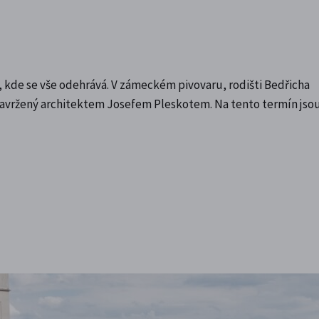
lu, kde se vše odehrává. V zámeckém pivovaru, rodišti Bedřicha
 navržený architektem Josefem Pleskotem. Na tento termín jso