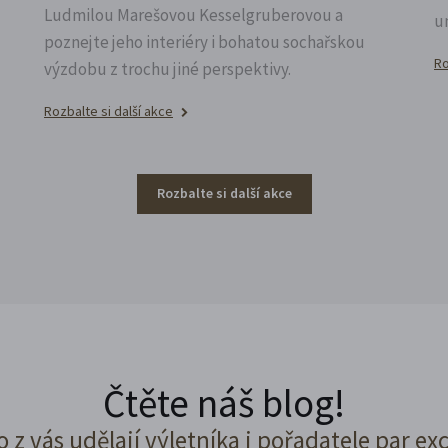
Ludmilou Marešovou Kesselgruberovou a
u
poznejte jeho interiéry i bohatou sochařskou
Ro
výzdobu z trochu jiné perspektivy.
Rozbalte si další akce
Rozbalte si další akce
Čtěte náš blog!
o z vás udělají výletníka i pořadatele par ex