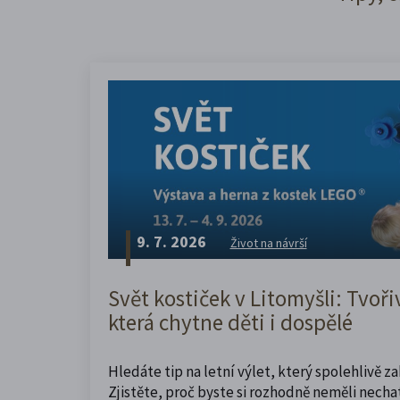
9. 7. 2026
Život na návrší
Svět kostiček v Litomyšli: Tvoři
která chytne děti i dospělé
Hledáte tip na letní výlet, který spolehlivě z
Zjistěte, proč byste si rozhodně neměli nechat