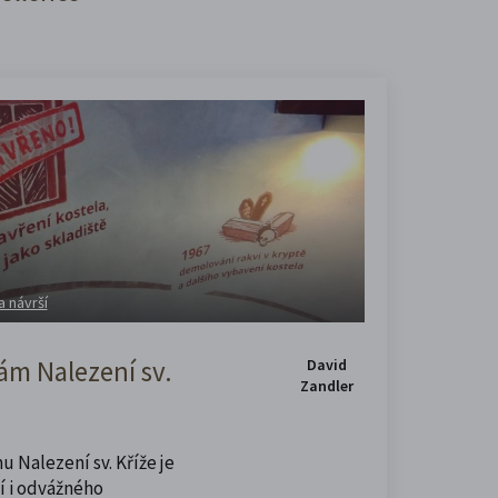
a návrší
m Nalezení sv.
David
Zandler
u Nalezení sv. Kříže je
í i odvážného