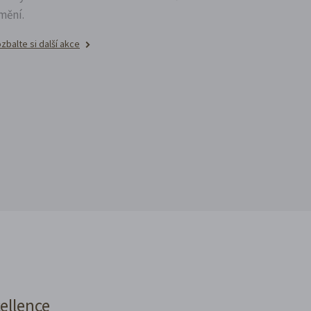
mění.
zbalte si další akce
cellence