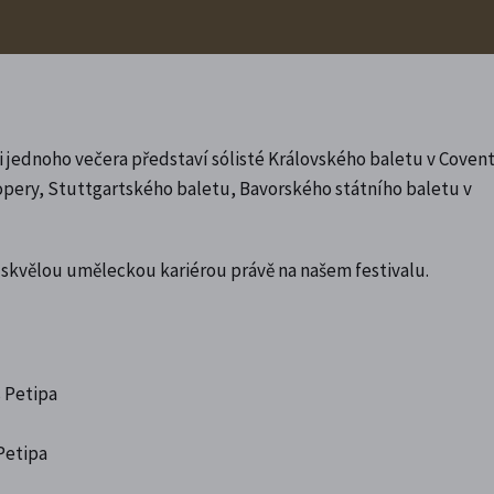
 jednoho večera představí sólisté Královského baletu v Coven
opery, Stuttgartského baletu, Bavorského státního baletu v
í skvělou uměleckou kariérou právě na našem festivalu.
s Petipa
Petipa