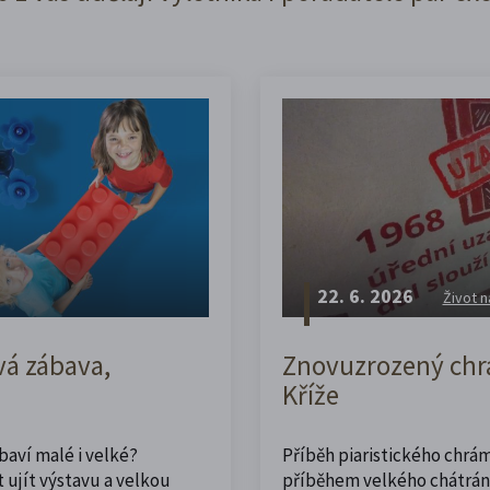
22. 6. 2026
Život n
vá zábava,
Znovuzrozený chrá
Kříže
abaví malé i velké?
Příběh piaristického chrám
 ujít výstavu a velkou
příběhem velkého chátrán