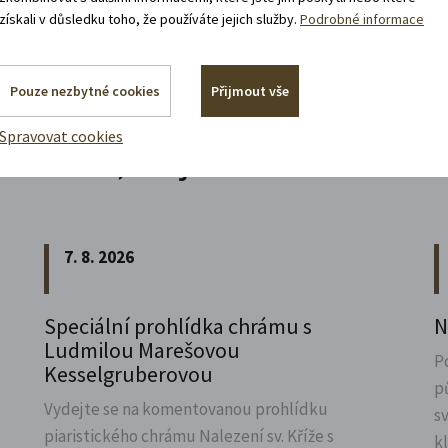
získali v důsledku toho, že používáte jejich služby.
Podrobné informace
Pouze nezbytné cookies
Přijmout vše
Spravovat cookies
Akce, co jsou za rohem
7. 8. 2026
Speciální prohlídka chrámu s
N
Ludmilou Marešovou
P
Kesselgruberovou
p
Vydejte se na komentovanou prohlídku
s
piaristického chrámu Nalezení sv.
Kříže s
k