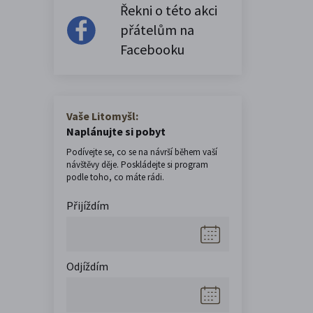
Řekni o této akci
přátelům na
Facebooku
Vaše Litomyšl:
Naplánujte si pobyt
Podívejte se, co se na návrší během vaší
návštěvy děje. Poskládejte si program
podle toho, co máte rádi.
Přijíždím
Odjíždím