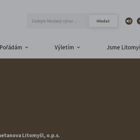
Pořádám
Výletím
Jsme Litomyš
etanova Litomyšl, o.p.s.