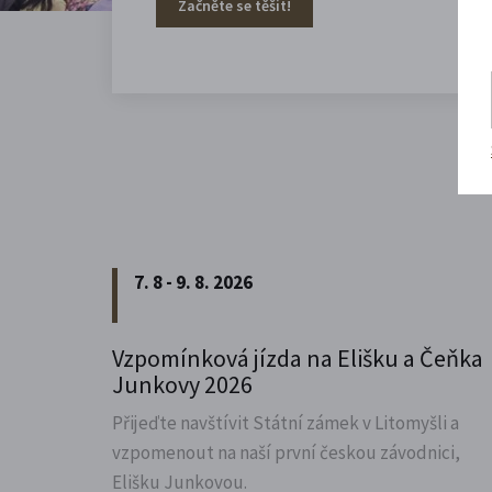
Začněte se těšit!
7. 8 - 9. 8. 2026
Vzpomínková jízda na Elišku a Čeňka
Junkovy 2026
Přijeďte navštívit Státní zámek v Litomyšli a
vzpomenout na naší první českou závodnici,
Elišku Junkovou.