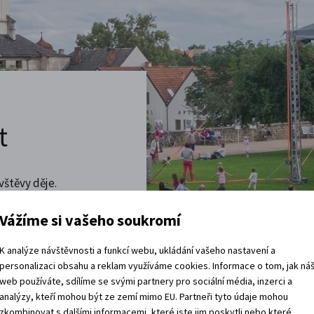
t
vštěvy děje.
 rádi.
Vážíme si vašeho soukromí
vracíte domů?
K analýze návštěvnosti a funkcí webu, ukládání vašeho nastavení a
personalizaci obsahu a reklam využíváme cookies. Informace o tom, jak ná
web používáte, sdílíme se svými partnery pro sociální média, inzerci a
analýzy, kteří mohou být ze zemí mimo EU. Partneři tyto údaje mohou
zkombinovat s dalšími informacemi, které jste jim poskytli nebo které