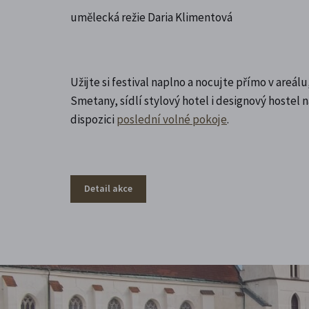
umělecká režie Daria Klimentová
Užijte si festival naplno a nocujte přímo v areá
Smetany, sídlí stylový hotel i designový hostel
dispozici
poslední volné pokoje
.
Detail akce