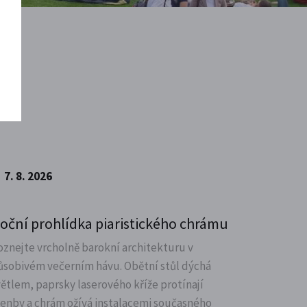
7. 8. 2026
oční prohlídka piaristického chrámu
oznejte vrcholně barokní architekturu v
ůsobivém večerním hávu. Obětní stůl dýchá
větlem, paprsky laserového kříže protínají
lenby a chrám ožívá instalacemi současného