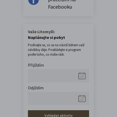
Facebooku
Vaše Litomyšl:
Naplánujte si pobyt
Podívejte se, co se na návrší během vaší
návštěvy děje. Poskládejte si program
podle toho, co máte rádi.
Přijíždím
Odjíždím
Vyhledat aktivity