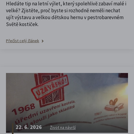
Hledáte tip na letní výlet, který spolehlivě zabaví malé i
velké? Zjistěte, proč byste si rozhodně neměli nechat
ujít výstavu a velkou dětskou hernu v pestrobarevném
Světě kostiček.
Přečíst celý článek
22. 6. 2026
Život na návrší