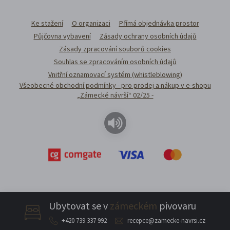
Ke stažení
O organizaci
Přímá objednávka prostor
Půjčovna vybavení
Zásady ochrany osobních údajů
Zásady zpracování souborů cookies
Souhlas se zpracováním osobních údajů
Vnitřní oznamovací systém (whistleblowing)
Všeobecné obchodní podmínky - pro prodej a nákup v e-shopu
„Zámecké návrší“ 02/25 -
Ubytovat se v
zámeckém
pivovaru
+420 739 337 992
recepce@zamecke-navrsi.cz