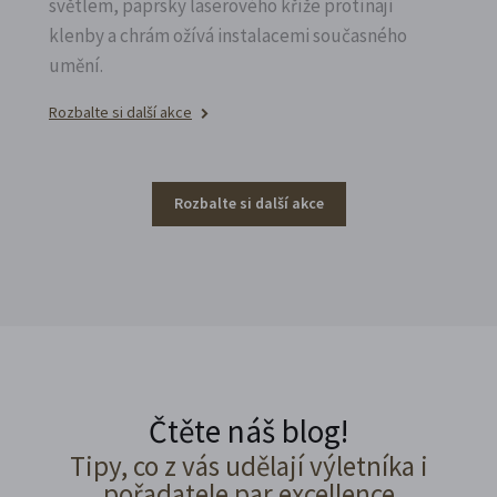
světlem, paprsky laserového kříže protínají
klenby a chrám ožívá instalacemi současného
umění.
Rozbalte si další akce
Rozbalte si další akce
Čtěte náš blog!
Tipy, co z vás udělají výletníka i
pořadatele par excellence