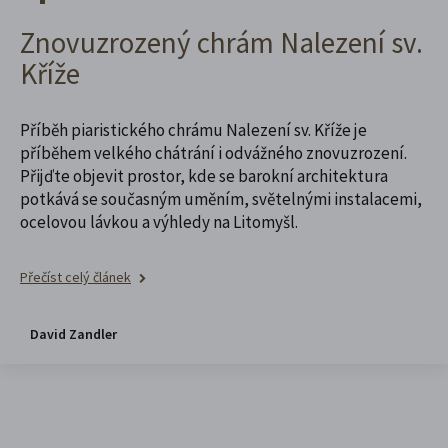
Znovuzrozený chrám Nalezení sv.
Kříže
Příběh piaristického chrámu Nalezení sv. Kříže je
příběhem velkého chátrání i odvážného znovuzrození.
Přijďte objevit prostor, kde se barokní architektura
potkává se současným uměním, světelnými instalacemi,
ocelovou lávkou a výhledy na Litomyšl.
Přečíst celý článek
David Zandler