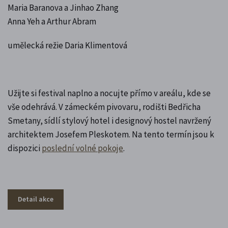
Maria Baranova a Jinhao Zhang
Anna Yeh a Arthur Abram
umělecká režie Daria Klimentová
Užijte si festival naplno a nocujte přímo v areálu, kde se
vše odehrává. V zámeckém pivovaru, rodišti Bedřicha
Smetany, sídlí stylový hotel i designový hostel navržený
architektem Josefem Pleskotem. Na tento termín jsou k
dispozici
poslední volné pokoje
.
Detail akce