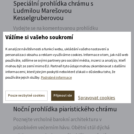
Speciální prohlídka chrámu s
Ludmilou Marešovou
Kesselgruberovou
Vydejte se na komentovanou prohlídku
piaristického chrámu Nalezení sv.
Kříže s
Vážíme si vašeho soukromí
Ludmilou Marešovou Kesselgruberovou a
K analýze návštěvnosti a funkcí webu, ukládání vašeho nastavení a
poznejte jeho interiéry i bohatou sochařskou
personalizaci obsahu a reklam využíváme cookies. Informace o tom, jak náš web
výzdobu z trochu jiné perspektivy.
používáte, sdílíme se svými partnery pro sociální média, inzerci a analýzy, kteří
mohou být ze zemí mimo EU. Partneři tyto údaje mohou zkombinovat s dalšími
informacemi, které jste jim poskytli nebo které získali v důsledku toho, že
Rozbalte si další akce
používáte jejich služby.
Podrobné informace
7. 8. 2026
Pouze nezbytné cookies
Přijmout vše
Spravovat cookies
Noční prohlídka piaristického chrámu
Poznejte vrcholně barokní architekturu v
působivém večerním hávu. Obětní stůl dýchá