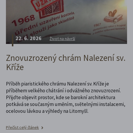
22. 6. 2026
Život na návrší
Znovuzrozený chrám Nalezení sv.
Kříže
Příběh piaristického chrámu Nalezení sv. Kříže je
příběhem velkého chátrání i odvážného znovuzrození.
Přijďte objevit prostor, kde se barokní architektura
potkává se současným uměním, světelnými instalacemi,
ocelovou lávkou a výhledy na Litomyšl.
Přečíst celý článek