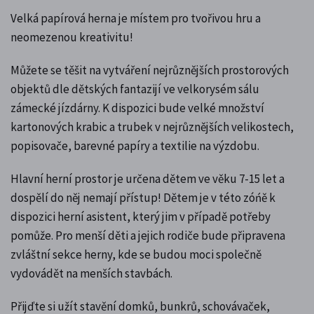
Velká papírová herna je místem pro tvořivou hru a
neomezenou kreativitu!
Můžete se těšit na vytváření nejrůznějších prostorových
objektů dle dětských fantazijí ve velkorysém sálu
zámecké jízdárny.
K dispozici bude velké množství
kartonových krabic a trubek v nejrůznějších velikostech,
popisovače, barevné papíry a textilie na výzdobu.
Hlavní herní prostor je určena dětem ve věku 7-15 let a
dospělí do něj nemají přístup!
Dětem je v této zóńě k
dispozici herní asistent, který jim v případě potřeby
pomůže. Pro menší děti a jejich rodiče bude připravena
zvláštní sekce herny, kde se budou moci společně
vydovádět na menších stavbách.
Přijďte si užít stavění domků, bunkrů, schovávaček,