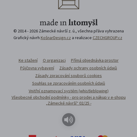
© 2014 - 2026 Zámecké návrší z. ú., všechna přáva vyhrazena
Grafický návrh
KošnarDesign.cz
a realizace
CZECHGROUP.cz
Ke stažení
O organizaci
Přímá objednávka prostor
Půjčovna vybavení
Zásady ochrany osobních údajů
Zásady zpracování souborů cookies
Souhlas se zpracováním osobních údajů
Vnitřní oznamovací systém (whistleblowing)
Všeobecné obchodní podmínky - pro prodej a nákup v e-shopu
„Zámecké návrší“ 02/25 -