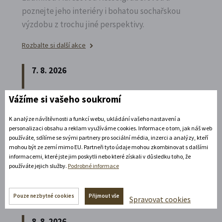
poznejte jeho interiéry i bohatou sochařskou
výzdobu z trochu jiné perspektivy.
Rozbalte si další akce
7. 8. 2026
Vážíme si vašeho soukromí
Noční prohlídka piaristického chrámu
K analýze návštěvnosti a funkcí webu, ukládání vašeho nastavení a
Poznejte vrcholně barokní architekturu v
personalizaci obsahu a reklam využíváme cookies. Informace o tom, jak náš web
působivém večerním hávu. Obětní stůl dýchá
používáte, sdílíme se svými partnery pro sociální média, inzerci a analýzy, kteří
mohou být ze zemí mimo EU. Partneři tyto údaje mohou zkombinovat s dalšími
světlem, paprsky laserového kříže protínají
informacemi, které jste jim poskytli nebo které získali v důsledku toho, že
klenby a chrám ožívá instalacemi současného
používáte jejich služby.
Podrobné informace
umění.
Rozbalte si další akce
Pouze nezbytné cookies
Přijmout vše
Spravovat cookies
8. 8. 2026