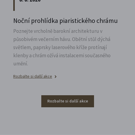
Noční prohlídka piaristického chrámu
Poznejte vrcholně barokní architekturu v
působivém večerním hávu. Obětní stůl dýchá
světlem, paprsky laserového kříže protínají
klenby a chrám ožívá instalacemi současného
umění.
Rozbalte si další akce
Rozbalte si další akce