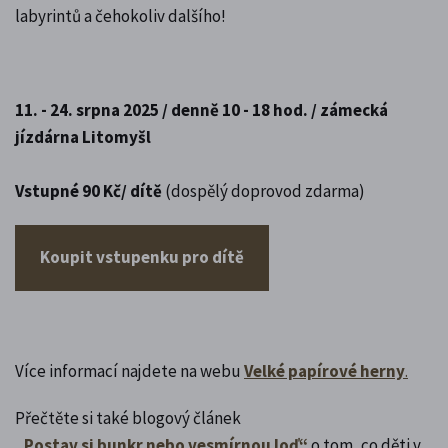
labyrintů a čehokoliv dalšího!
11. - 24. srpna 2025 / denně 10 - 18 hod. / zámecká
jízdárna Litomyšl
Vstupné 90 Kč/ dítě
(dospělý doprovod zdarma)
Koupit vstupenku pro dítě
Více informací najdete na webu
Velké papírové herny
.
Přečtěte si také blogový článek
„Postav si bunkr nebo vesmírnou loď“
o tom, co děti v