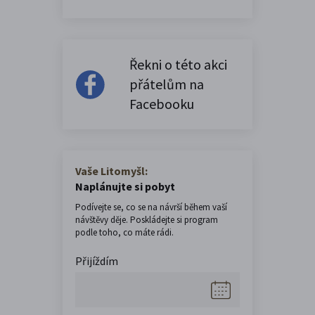
Řekni o této akci
přátelům na
Facebooku
Vaše Litomyšl:
Naplánujte si pobyt
Podívejte se, co se na návrší během vaší
návštěvy děje. Poskládejte si program
podle toho, co máte rádi.
Přijíždím