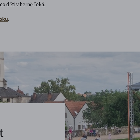
co děti v herně čeká.
ooku
.
t