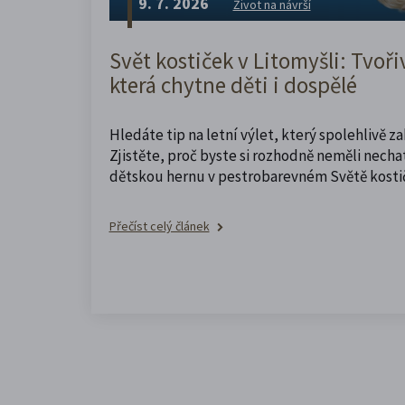
9. 7. 2026
Život na návrší
Svět kostiček v Litomyšli: Tvoři
která chytne děti i dospělé
Hledáte tip na letní výlet, který spolehlivě z
Zjistěte, proč byste si rozhodně neměli nechat
dětskou hernu v pestrobarevném Světě kosti
Přečíst celý článek