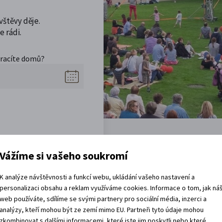
vštěvy děje.
 rádi.
vracíte domů?
Vážíme si vašeho soukromí
K analýze návštěvnosti a funkcí webu, ukládání vašeho nastavení a
Akce, co jsou za rohem
personalizaci obsahu a reklam využíváme cookies. Informace o tom, jak ná
web používáte, sdílíme se svými partnery pro sociální média, inzerci a
analýzy, kteří mohou být ze zemí mimo EU. Partneři tyto údaje mohou
zkombinovat s dalšími informacemi, které jste jim poskytli nebo které