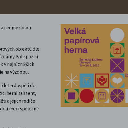
ru a neomezenou
torových objektů dle
ízdárny.
K dispozici
k v nejrůznějších
lie na výzdobu.
5 let a dospělí do
ici herní asistent,
ti a jejich rodiče
udou moci společně