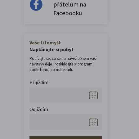
přátelům na
Facebooku
Vaše Litomyšl:
Naplánujte si pobyt
Podívejte se, co se na návrší během vaší
návštěvy děje. Poskládejte si program
podle toho, co máte rádi.
Přijíždím
Odjíždím