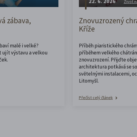
22. 6. 2026
Život n
vá zábava,
Znovuzrozený chrá
Kříže
abaví malé i velké?
Příběh piaristického chrám
 ujít výstavu a velkou
příběhem velkého chátrán
ček.
znovuzrození. Přijďte obje
architektura potkává se 
světelnými instalacemi, o
Litomyšl.
Přečíst celý článek