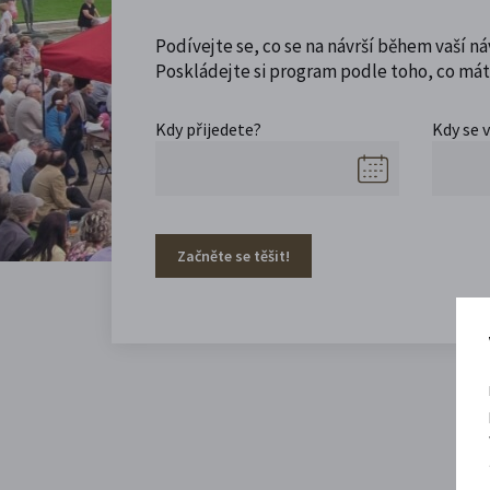
Podívejte se, co se na návrší během vaší ná
Poskládejte si program podle toho, co máte
Kdy přijedete?
Kdy se 
Začněte se těšit!