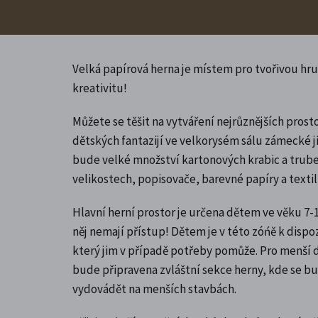
Velká papírová herna je místem pro tvořivou h
kreativitu!
Můžete se těšit na vytváření nejrůznějších pros
dětských fantazijí ve velkorysém sálu zámecké j
bude velké množství kartonových krabic a trube
velikostech, popisovače, barevné papíry a texti
Hlavní herní prostor je určena dětem ve věku 7-1
něj nemají přístup!
Dětem je v této zóńě k dispoz
který jim v případě potřeby pomůže. Pro menší dě
bude připravena zvláštní sekce herny, kde se b
vydovádět na menších stavbách.