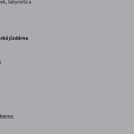
ek, labyrintů a
ecká jízdárna
)
 herny
.