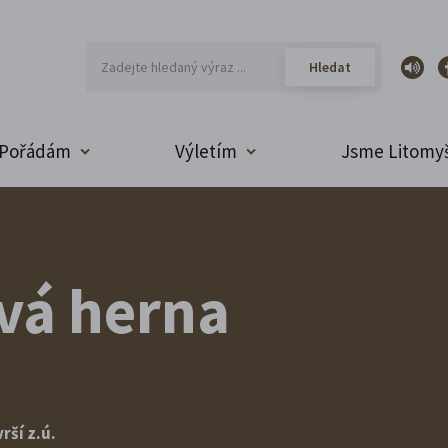
Pořádám
Výletím
Jsme Litomyš
vá herna
ší z.ú.