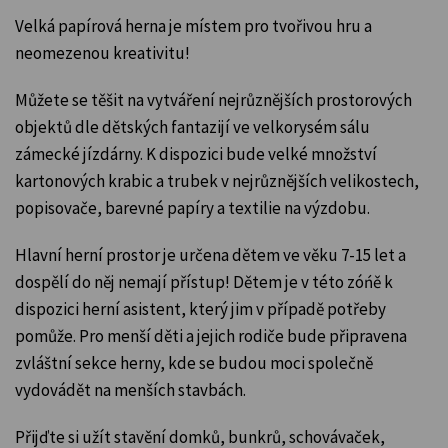
Velká papírová herna je místem pro tvořivou hru a
neomezenou kreativitu!
Můžete se těšit na vytváření nejrůznějších prostorových
objektů dle dětských fantazijí ve velkorysém sálu
zámecké jízdárny.
K dispozici bude velké množství
kartonových krabic a trubek v nejrůznějších velikostech,
popisovače, barevné papíry a textilie na výzdobu.
Hlavní herní prostor je určena dětem ve věku 7-15 let a
dospělí do něj nemají přístup!
Dětem je v této zóńě k
dispozici herní asistent, který jim v případě potřeby
pomůže. Pro menší děti a jejich rodiče bude připravena
zvláštní sekce herny, kde se budou moci společně
vydovádět na menších stavbách.
Přijďte si užít stavění domků, bunkrů, schovávaček,