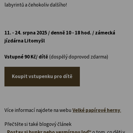
labyrintů a čehokoliv dalšího!
11. - 24. srpna 2025 / denně 10 - 18 hod. / zámecká
jízdárna Litomyšl
Vstupné 90 Kč/ dítě
(dospělý doprovod zdarma)
Koupit vstupenku pro dítě
Více informací najdete na webu
Velké papírové herny
.
Přečtěte si také blogový článek
„Postav si bunkr nebo vesmírnou loď“
o tom, co děti v