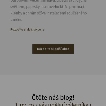
působivém večerním hávu. Obětní stůl dýchá
světlem, paprsky laserového kříže protínají
klenby a chrám ožívá instalacemi současného
umění.
Rozbalte si další akce
Rozbalte si další akce
Čtěte náš blog!
Tipy, co z vás udělají výletníka i