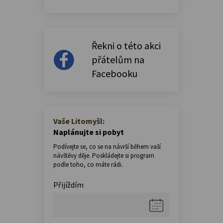
Řekni o této akci
přátelům na
Facebooku
Vaše Litomyšl:
Naplánujte si pobyt
Podívejte se, co se na návrší během vaší
návštěvy děje. Poskládejte si program
podle toho, co máte rádi.
Přijíždím