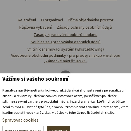
Ke stažení
O organizaci
Přímá objednávka prostor
Půjčovna vybavení
Zásady ochrany osobních údajů
Zásady zpracování souborů cookies
Souhlas se zpracováním osobních údajů
Vnitřní oznamovací systém (whistleblowing)
Všeobecné obchodní podmínky - pro prodej a nákup v e-shopu
„Zámecké návrší“ 02/25 -
Vážíme si vašeho soukromí
K analýze návštěvnosti a funkcí webu, ukládání vašeho nastavení a personalizaci
obsahu a reklam využíváme cookies. Informace o tom, jak náš web používáte,
sdílíme se svými partnery pro sociální média, inzerci a analýzy, kteří mohou být ze
zemí mimo EU. Partneři tyto údaje mohou zkombinovat s dalšími informacemi, které
jste jim poskytli nebo které získali v důsledku toho, že používáte jejich služby.
Podrobné informace
Spravovat cookies
Ubytovat se v
zámeckém
pivovaru
Pouze nezbytné cookies
Přijmout vše