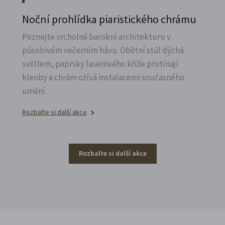
Noční prohlídka piaristického chrámu
Poznejte vrcholně barokní architekturu v
působivém večerním hávu. Obětní stůl dýchá
světlem, paprsky laserového kříže protínají
klenby a chrám ožívá instalacemi současného
umění.
Rozbalte si další akce
Rozbalte si další akce