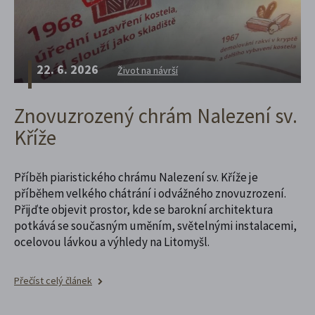
22. 6. 2026
Život na návrší
Znovuzrozený chrám Nalezení sv.
Kříže
Příběh piaristického chrámu Nalezení sv. Kříže je
příběhem velkého chátrání i odvážného znovuzrození.
Přijďte objevit prostor, kde se barokní architektura
potkává se současným uměním, světelnými instalacemi,
ocelovou lávkou a výhledy na Litomyšl.
Přečíst celý článek