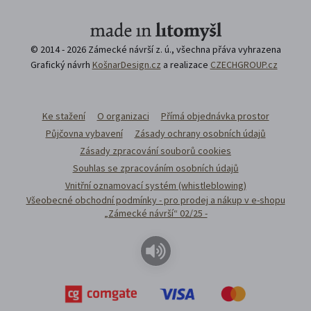
© 2014 - 2026 Zámecké návrší z. ú., všechna přáva vyhrazena
Grafický návrh
KošnarDesign.cz
a realizace
CZECHGROUP.cz
Ke stažení
O organizaci
Přímá objednávka prostor
Půjčovna vybavení
Zásady ochrany osobních údajů
Zásady zpracování souborů cookies
Souhlas se zpracováním osobních údajů
Vnitřní oznamovací systém (whistleblowing)
Všeobecné obchodní podmínky - pro prodej a nákup v e-shopu
„Zámecké návrší“ 02/25 -