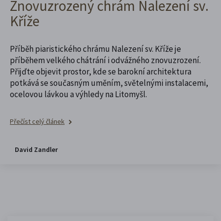
Znovuzrozený chrám Nalezení sv.
Kříže
Příběh piaristického chrámu Nalezení sv. Kříže je
příběhem velkého chátrání i odvážného znovuzrození.
Přijďte objevit prostor, kde se barokní architektura
potkává se současným uměním, světelnými instalacemi,
ocelovou lávkou a výhledy na Litomyšl.
Přečíst celý článek
David Zandler