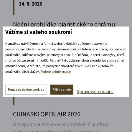
14. 8. 2026
Noční prohlídka piaristického chrámu
Vážíme si vašeho soukromí
Poznejte vrcholně barokní architekturu v
působivém večerním hávu. Obětní stůl dýchá
K analýze návštěvnosti a funkcí webu, ukládání vašeho nastavení a
personalizaci obsahu a reklam využíváme cookies. Informace o tom, jak náš web
světlem, paprsky laserového kříže protínají
používáte, sdílíme se svými partnery pro sociální média, inzerci a analýzy, kteří
klenby a chrám ožívá instalacemi současného
mohou být ze zemí mimo EU. Partneři tyto údaje mohou zkombinovat s dalšími
umění.
informacemi, které jste jim poskytli nebo které získali v důsledku toho, že
používáte jejich služby.
Podrobné informace
Rozbalte si další akce
Pouze nezbytné cookies
Přijmout vše
Spravovat cookies
15. 8. 2026
CHINASKI OPEN AIR 2026
Nezapomenutelný večer plný skvělé hudby a