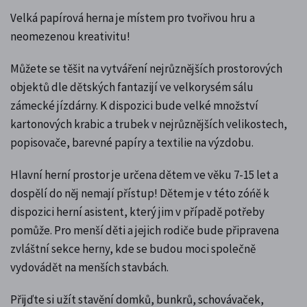
Velká papírová herna je místem pro tvořivou hru a
neomezenou kreativitu!
Můžete se těšit na vytváření nejrůznějších prostorových
objektů dle dětských fantazijí ve velkorysém sálu
zámecké jízdárny.
K dispozici bude velké množství
kartonových krabic a trubek v nejrůznějších velikostech,
popisovače, barevné papíry a textilie na výzdobu.
Hlavní herní prostor je určena dětem ve věku 7-15 let a
dospělí do něj nemají přístup!
Dětem je v této zóńě k
dispozici herní asistent, který jim v případě potřeby
pomůže. Pro menší děti a jejich rodiče bude připravena
zvláštní sekce herny, kde se budou moci společně
vydovádět na menších stavbách.
Přijďte si užít stavění domků, bunkrů, schovávaček,