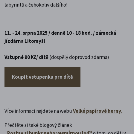
labyrintů a čehokoliv dalšího!
11. - 24. srpna 2025 / denně 10 - 18 hod. / zámecká
jízdárna Litomyšl
Vstupné 90 Kč/ dítě
(dospělý doprovod zdarma)
Koupit vstupenku pro dítě
Více informací najdete na webu
Velké papírové herny
.
Přečtěte si také blogový článek
„Postav si bunkr nebo vesmírnou loď“
o tom, co děti v