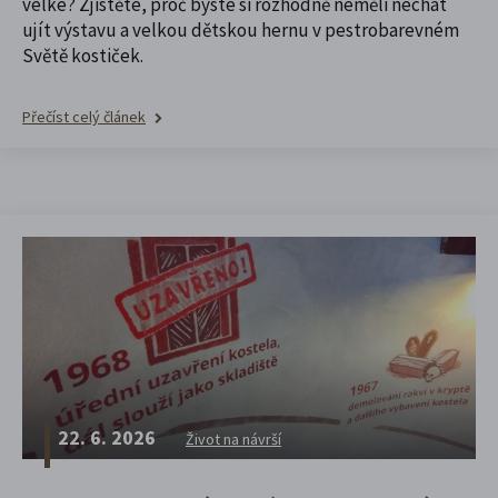
velké? Zjistěte, proč byste si rozhodně neměli nechat
ujít výstavu a velkou dětskou hernu v pestrobarevném
Světě kostiček.
Přečíst celý článek
22. 6. 2026
Život na návrší