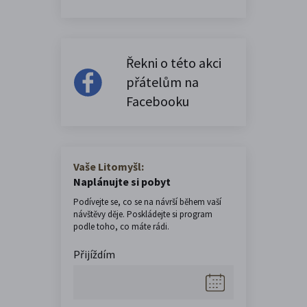
Řekni o této akci
přátelům na
Facebooku
Vaše Litomyšl:
Naplánujte si pobyt
Podívejte se, co se na návrší během vaší
návštěvy děje. Poskládejte si program
podle toho, co máte rádi.
Přijíždím