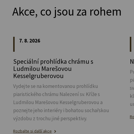
Akce, co jsou za rohem
7. 8. 2026
Speciální prohlídka chrámu s
N
Ludmilou Marešovou
P
Kesselgruberovou
p
Vydejte se na komentovanou prohlídku
s
piaristického chrámu Nalezení sv.
Kříže s
k
Ludmilou Marešovou Kesselgruberovou a
u
poznejte jeho interiéry i bohatou sochařskou
Ro
výzdobu z trochu jiné perspektivy.
Rozbalte si další akce