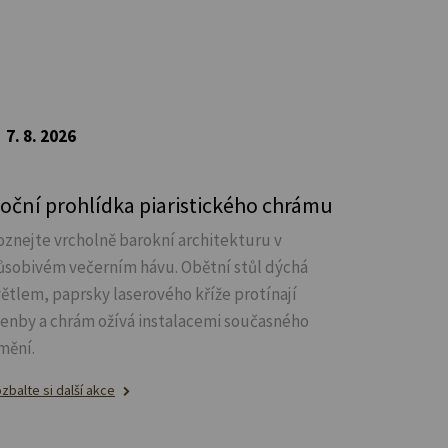
7. 8. 2026
oční prohlídka piaristického chrámu
oznejte vrcholně barokní architekturu v
ůsobivém večerním hávu. Obětní stůl dýchá
větlem, paprsky laserového kříže protínají
lenby a chrám ožívá instalacemi současného
mění.
zbalte si další akce