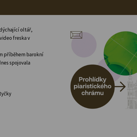
dýchající oltář,
 video freska v
ím příběhem barokní
 dnes spojovala
otyčky