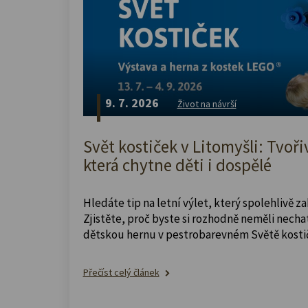
9. 7. 2026
Život na návrší
Svět kostiček v Litomyšli: Tvoři
která chytne děti i dospělé
Hledáte tip na letní výlet, který spolehlivě z
Zjistěte, proč byste si rozhodně neměli nechat
dětskou hernu v pestrobarevném Světě kosti
Přečíst celý článek