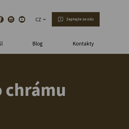
CZ
Zeptejte se nás
l
Blog
Kontakty
ho chrámu