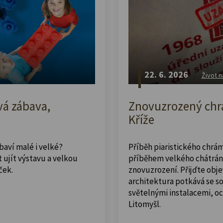
22. 6. 2026
Život n
vá zábava,
Znovuzrozený chrá
Kříže
abaví malé i velké?
Příběh piaristického chrám
 ujít výstavu a velkou
příběhem velkého chátrán
ček.
znovuzrození. Přijďte obje
architektura potkává se 
světelnými instalacemi, o
Litomyšl.