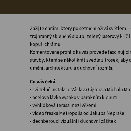
Zažijte chrám, který po setmění ožívá světlem – 
trojhranný skleněný sloup, zelený laserový kříž i
kopuli chrámu.
Komentovaná prohlídka vás provede fascinujíc
stavby, která se několikrát zvedla z trosek, aby
umění, architekturu a duchovní rozměr.
Co vás čeká
• světelné instalace Václava Ciglera a Michala M
• ocelová lávka vysoko v barokním klenutí
• vyhlídková terasa mezi věžemi
• video freska Metropolia od Jakuba Nepraše
• dechberoucí vizuální i duchovní zážitek