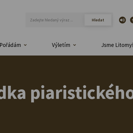
Pořádám
Výletím
Jsme Litomyš
dka piaristické