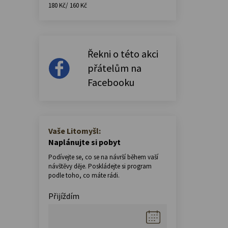
180 Kč/ 160 Kč
Řekni o této akci
přátelům na
Facebooku
Vaše Litomyšl:
Naplánujte si pobyt
Podívejte se, co se na návrší během vaší
návštěvy děje. Poskládejte si program
podle toho, co máte rádi.
Přijíždím