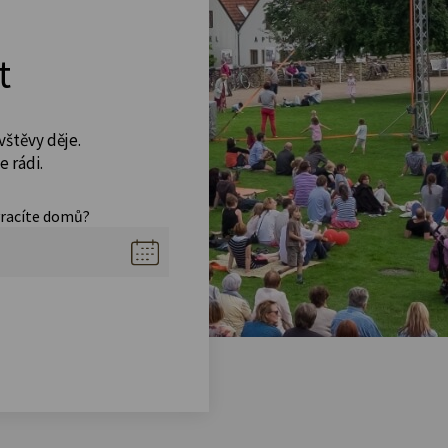
t
vštěvy děje.
 rádi.
vracíte domů?