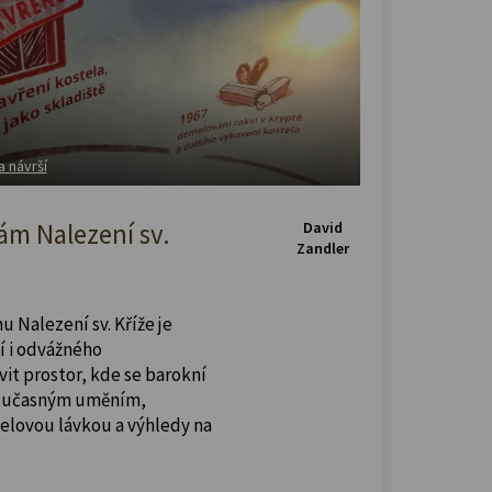
a návrší
m Nalezení sv.
David
Zandler
u Nalezení sv. Kříže je
í i odvážného
vit prostor, kde se barokní
současným uměním,
celovou lávkou a výhledy na