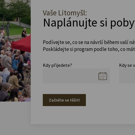
Vaše Litomyšl:
Naplánujte si poby
Podívejte se, co se na návrší během vaší ná
Poskládejte si program podle toho, co máte
Kdy přijedete?
Kdy se 
Začněte se těšit!