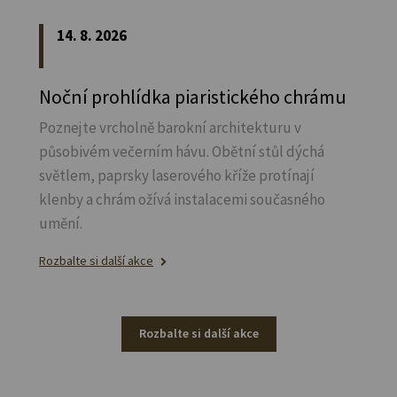
14. 8. 2026
Noční prohlídka piaristického chrámu
Poznejte vrcholně barokní architekturu v
působivém večerním hávu. Obětní stůl dýchá
světlem, paprsky laserového kříže protínají
klenby a chrám ožívá instalacemi současného
umění.
Rozbalte si další akce
Rozbalte si další akce