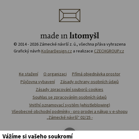
© 2014 - 2026 Zámecké návrší z. ú., všechna přáva vyhrazena
Grafický návrh
KošnarDesign.cz
a realizace
CZECHGROUP.cz
Ke stažení
O organizaci
Přímá objednávka prostor
Půjčovna vybavení
Zásady ochrany osobních údajů
Zásady zpracování souborů cookies
Souhlas se zpracováním osobních údajů
Vnitřní oznamovací systém (whistleblowing)
Všeobecné obchodní podmínky - pro prodej a nákup v e-shopu
„Zámecké návrší“ 02/25 -
Vážíme si vašeho soukromí