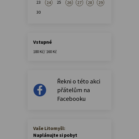
23
25
24
26
27
28
29
30
Vstupné
180 Kč/ 160 Kč
Řekni o této akci
přátelům na
Facebooku
Vaše Litomyšl:
Naplánujte si pobyt