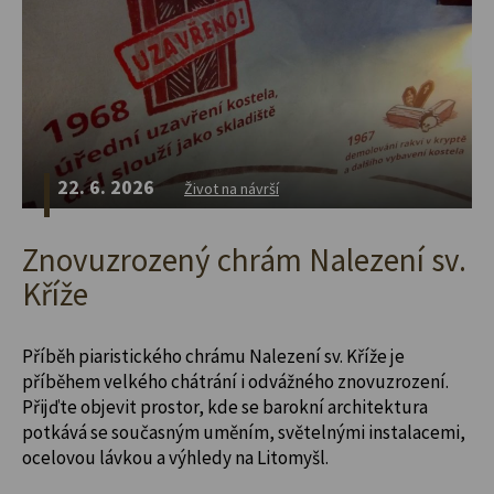
22. 6. 2026
Život na návrší
Znovuzrozený chrám Nalezení sv.
Kříže
Příběh piaristického chrámu Nalezení sv. Kříže je
příběhem velkého chátrání i odvážného znovuzrození.
Přijďte objevit prostor, kde se barokní architektura
potkává se současným uměním, světelnými instalacemi,
ocelovou lávkou a výhledy na Litomyšl.