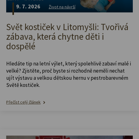
9. 7. 2026
Život na návrší
Svět kostiček v Litomyšli: Tvořivá
zábava, která chytne děti i
dospělé
Hledáte tip na letní výlet, který spolehlivě zabaví malé i
velké? Zjistěte, proč byste si rozhodně neměli nechat
ujít výstavu a velkou dětskou hernu v pestrobarevném
Světě kostiček.
Přečíst celý článek