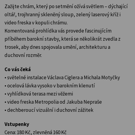
Zažijte chrám, který po setmění ožívá světlem – dýchající
oltář, trojhranný skleněný sloup, zelený laserový kříž i
video freska v kopuli chrámu.
Komentovaná prohlídka vás provede fascinujícím
příběhem barokní stavby, která se několikrát zvedla z
trosek, aby dnes spojovala umění, architekturu a
duchovní rozměr.
Co vás čeká
• světelné instalace Václava Ciglera a Michala Motyčky
• ocelová lávka vysoko v barokním klenutí
• vyhlídková terasa mezi věžemi
• video freska Metropolia od Jakuba Nepraše
• dechberoucí vizuální i duchovní zážitek
Vstupenky
Cena: 180 Kč, zlevněná 160 Kč