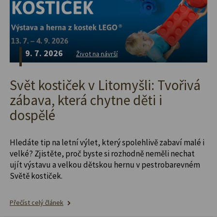
9. 7. 2026
Život na návrší
Svět kostiček v Litomyšli: Tvořivá
zábava, která chytne děti i
dospělé
Hledáte tip na letní výlet, který spolehlivě zabaví malé i
velké? Zjistěte, proč byste si rozhodně neměli nechat
ujít výstavu a velkou dětskou hernu v pestrobarevném
Světě kostiček.
Přečíst celý článek