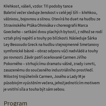
Křehkost, vášeň, vzdor. Tři podoby tance
Baletní večer sleduje ženskost v celé její šíři – křehkou,
vášnivou, bojovnou a silnou. Otevírá ho duet na hudbu ze
Stravinského Ptáka Ohniváka v choreografii Marca
Goeckeho – setkání dvou plachých bytostí, z něhož se rodí
vztah plný napětí a touhy po blízkosti. Následuje Šárka
Ley Bessoudo Greck na hudbu stejnojmenné Smetanovy
symfonické básně – obraz odporu vůči nadvládě a touhy
po rovnosti. Závěr patří oceňované Carmen Jiřího
Pokorného – strhujícímu dramatu vášně, zrady i smrti,
zasazenému do současného industriálního prostředí.
Milostný trojúhelník Carmen, Josého a Lady M je
působivým vyústěním večera, jehož jednotícím motivem
je vnitřní síla a touha být sám sebou.
Program