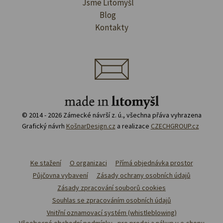
Jsme Litomyšl
Blog
Kontakty
© 2014 - 2026 Zámecké návrší z. ú., všechna přáva vyhrazena
Grafický návrh
KošnarDesign.cz
a realizace
CZECHGROUP.cz
Ke stažení
O organizaci
Přímá objednávka prostor
Půjčovna vybavení
Zásady ochrany osobních údajů
Zásady zpracování souborů cookies
Souhlas se zpracováním osobních údajů
Vnitřní oznamovací systém (whistleblowing)
Všeobecné obchodní podmínky - pro prodej a nákup v e-shopu