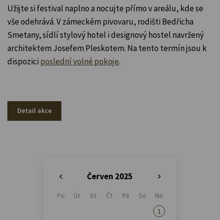
Užijte si festival naplno a nocujte přímo v areálu, kde se
vše odehrává. V zámeckém pivovaru, rodišti Bedřicha
Smetany, sídlí stylový hotel i designový hostel navržený
architektem Josefem Pleskotem. Na tento termín jsou k
dispozici
poslední volné pokoje
.
Detail akce
Červen 2025
«
»
Po
Út
St
Čt
Pá
So
Ne
1