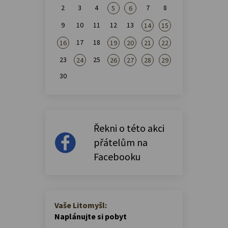
2
3
4
7
8
5
6
9
10
11
12
13
14
15
17
18
16
19
20
21
22
23
25
24
26
27
28
29
30
Řekni o této akci
přátelům na
Facebooku
Vaše Litomyšl:
Naplánujte si pobyt