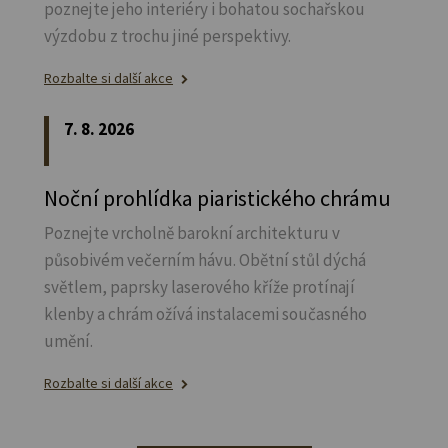
poznejte jeho interiéry i bohatou sochařskou
výzdobu z trochu jiné perspektivy.
Rozbalte si další akce
7. 8. 2026
Noční prohlídka piaristického chrámu
Poznejte vrcholně barokní architekturu v
působivém večerním hávu. Obětní stůl dýchá
světlem, paprsky laserového kříže protínají
klenby a chrám ožívá instalacemi současného
umění.
Rozbalte si další akce