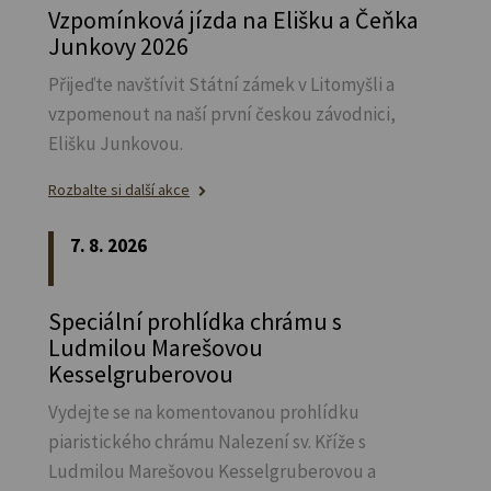
Vzpomínková jízda na Elišku a Čeňka
Junkovy 2026
Přijeďte navštívit Státní zámek v Litomyšli a
vzpomenout na naší první českou závodnici,
Elišku Junkovou.
Rozbalte si další akce
7. 8. 2026
Speciální prohlídka chrámu s
Ludmilou Marešovou
Kesselgruberovou
Vydejte se na komentovanou prohlídku
piaristického chrámu Nalezení sv.
Kříže s
Ludmilou Marešovou Kesselgruberovou a