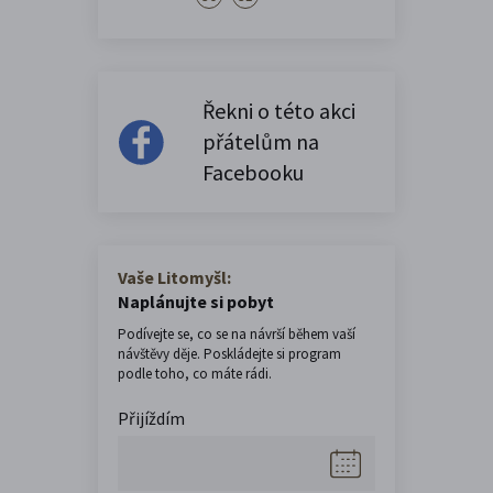
Řekni o této akci
přátelům na
Facebooku
Vaše Litomyšl:
Naplánujte si pobyt
Podívejte se, co se na návrší během vaší
návštěvy děje. Poskládejte si program
podle toho, co máte rádi.
Přijíždím