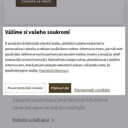
Začněte se těšit!
Vážíme si vašeho soukromí
Akce, co jsou za rohem
K analýze návštěvnosti a funkcí webu, ukládání vašeho nastavení a
personalizaci obsahu a reklam využíváme cookies. Informace o tom, jak náš web
používáte, sdílíme se svými partnery pro sociální média, inzerci a analýzy, kteří
mohou být ze zemí mimo EU. Partneři tyto údaje mohou zkombinovat s dalšími
informacemi, které jste jim poskytli nebo které získali v důsledku toho, že
11. 8. 2026
používáte jejich služby.
Podrobné informace
19:30 - 22:00
Pouze nezbytné cookies
Přijmout vše
Bílá paní na vdávání
Spravovat cookies
Zábavné představení plné hereckých hvězd na
zámecké open-air scéně v Litomyšli.
Rozbalte si další akce