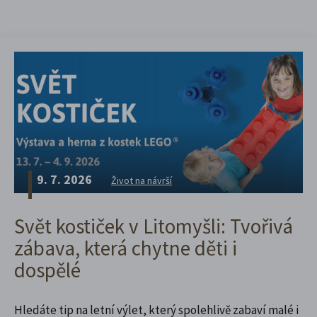
9. 7. 2026
Život na návrší
Svět kostiček v Litomyšli: Tvořivá
zábava, která chytne děti i
dospělé
Hledáte tip na letní výlet, který spolehlivě zabaví malé i