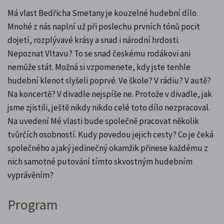
Má vlast Bedřicha Smetany je kouzelné hudební dílo.
Mnohé z nás naplní už při poslechu prvních tónů pocit
dojetí, rozplývavé krásy a snad i národní hrdosti.
Nepoznat Vltavu? To se snad českému rodákovi ani
nemůže stát. Možná si vzpomenete, kdy jste tenhle
hudební klenot slyšeli poprvé. Ve škole? V rádiu? V autě?
Na koncertě? V divadle nejspíše ne. Protože v divadle, jak
jsme zjistili, ještě nikdy nikdo celé toto dílo nezpracoval.
Na uvedení Mé vlasti bude společně pracovat několik
tvůrčích osobností. Kudy povedou jejich cesty? Co je čeká
společného a jaký jedinečný okamžik přinese každému z
nich samotné putování tímto skvostným hudebním
vyprávěním?
Program