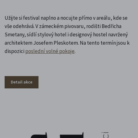
Užijte si festival naplno a nocujte přímo v areálu, kde se
vše odehrává. V zámeckém pivovaru, rodišti Bedřicha
Smetany, sídlí stylový hotel i designový hostel navržený
architektem Josefem Pleskotem. Na tento termín jsou k
dispozici
poslední volné pokoje
.
Detail akce