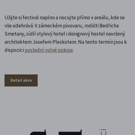
Užijte si festival naplno a nocujte přímo v areálu, kde se
vše odehrává. V zámeckém pivovaru, rodišti Bedřicha
Smetany, sídlí stylový hotel i designový hostel navržený
architektem Josefem Pleskotem. Na tento termín jsou k
dispozici
poslední volné pokoje
.
Detail akce