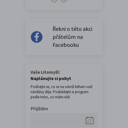
Řekni o této akci
přátelům na
Facebooku
Vaše Litomyšl:
Naplánujte si pobyt
Podívejte se, co se na návrší během vaší
návštěvy děje. Poskládejte si program
podle toho, co máte rádi.
Přijíždím