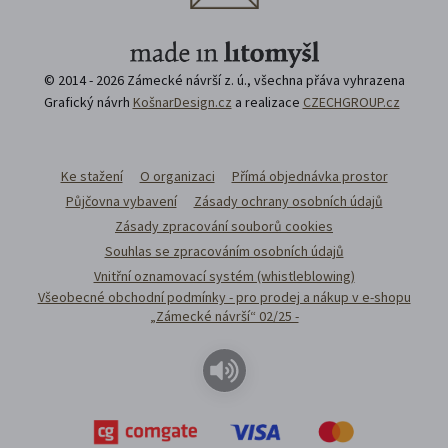
© 2014 - 2026 Zámecké návrší z. ú., všechna přáva vyhrazena
Grafický návrh
KošnarDesign.cz
a realizace
CZECHGROUP.cz
Ke stažení
O organizaci
Přímá objednávka prostor
Půjčovna vybavení
Zásady ochrany osobních údajů
Zásady zpracování souborů cookies
Souhlas se zpracováním osobních údajů
Vnitřní oznamovací systém (whistleblowing)
Všeobecné obchodní podmínky - pro prodej a nákup v e-shopu
„Zámecké návrší“ 02/25 -