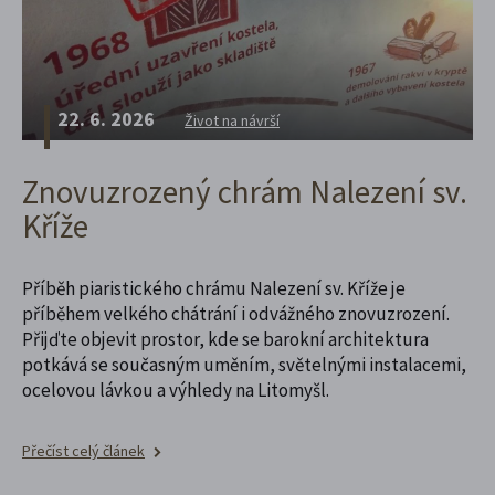
22. 6. 2026
Život na návrší
Znovuzrozený chrám Nalezení sv.
Kříže
Příběh piaristického chrámu Nalezení sv. Kříže je
příběhem velkého chátrání i odvážného znovuzrození.
Přijďte objevit prostor, kde se barokní architektura
potkává se současným uměním, světelnými instalacemi,
ocelovou lávkou a výhledy na Litomyšl.
Přečíst celý článek