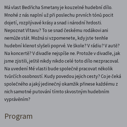
Má vlast Bedřicha Smetany je kouzelné hudební dílo.
Mnohé z nás naplní už při poslechu prvních tónů pocit
dojetí, rozplývavé krásy a snad i národní hrdosti.
Nepoznat Vltavu? To se snad českému rodákovi ani
nemůže stát. Možná si vzpomenete, kdy jste tenhle
hudební klenot slyšeli poprvé. Ve škole? V rádiu? V autě?
Na koncertě? V divadle nejspíše ne. Protože v divadle, jak
jsme zjistili, ještě nikdy nikdo celé toto dílo nezpracoval.
Na uvedení Mé vlasti bude společně pracovat několik
tvůrčích osobností. Kudy povedou jejich cesty? Co je čeká
společného a jaký jedinečný okamžik přinese každému z
nich samotné putování tímto skvostným hudebním
vyprávěním?
Program