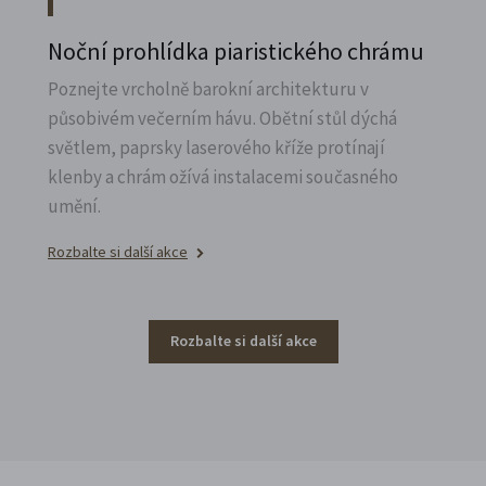
Noční prohlídka piaristického chrámu
Poznejte vrcholně barokní architekturu v
působivém večerním hávu. Obětní stůl dýchá
světlem, paprsky laserového kříže protínají
klenby a chrám ožívá instalacemi současného
umění.
Rozbalte si další akce
Rozbalte si další akce