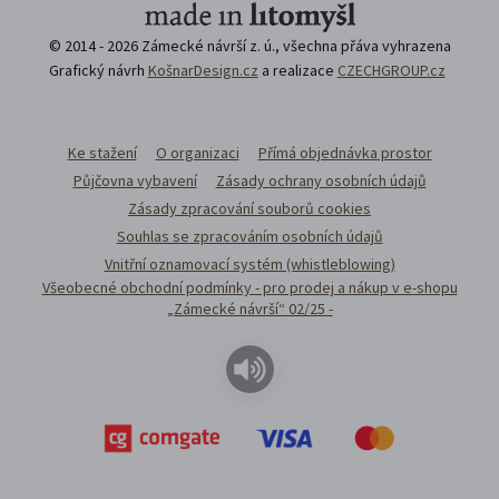
© 2014 - 2026 Zámecké návrší z. ú., všechna přáva vyhrazena
Grafický návrh
KošnarDesign.cz
a realizace
CZECHGROUP.cz
Ke stažení
O organizaci
Přímá objednávka prostor
Půjčovna vybavení
Zásady ochrany osobních údajů
Zásady zpracování souborů cookies
Souhlas se zpracováním osobních údajů
Vnitřní oznamovací systém (whistleblowing)
Všeobecné obchodní podmínky - pro prodej a nákup v e-shopu
„Zámecké návrší“ 02/25 -