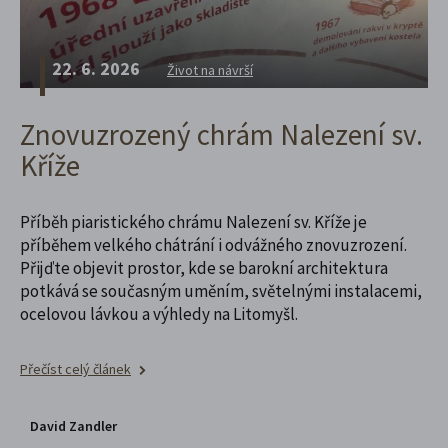
22. 6. 2026
Život na návrší
Znovuzrozený chrám Nalezení sv.
Kříže
Příběh piaristického chrámu Nalezení sv. Kříže je
příběhem velkého chátrání i odvážného znovuzrození.
Přijďte objevit prostor, kde se barokní architektura
potkává se současným uměním, světelnými instalacemi,
ocelovou lávkou a výhledy na Litomyšl.
Přečíst celý článek
David Zandler