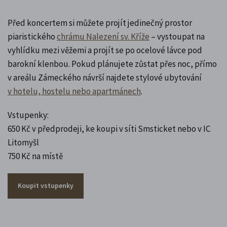
Před koncertem si můžete projít jedinečný prostor
piaristického
chrámu Nalezení sv. Kříže
– vystoupat na
vyhlídku mezi věžemi a projít se po ocelové lávce pod
barokní klenbou. Pokud plánujete zůstat přes noc, přímo
v areálu Zámeckého návrší najdete stylové ubytování
v hotelu, hostelu nebo apartmánech
.
Vstupenky:
650 Kč v předprodeji, ke koupi v síti Smsticket nebo v IC
Litomyšl
750 Kč na místě
Koupit vstupenky