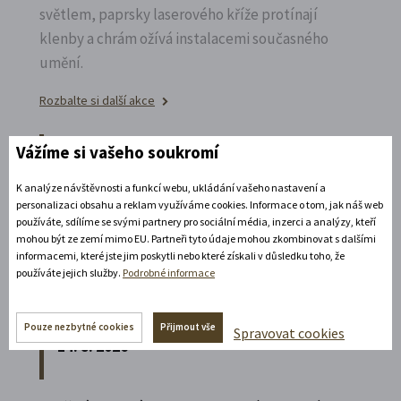
světlem, paprsky laserového kříže protínají
klenby a chrám ožívá instalacemi současného
umění.
Rozbalte si další akce
11. 8. 2026
Vážíme si vašeho soukromí
19:30 - 22:00
K analýze návštěvnosti a funkcí webu, ukládání vašeho nastavení a
Bílá paní na vdávání
personalizaci obsahu a reklam využíváme cookies. Informace o tom, jak náš web
používáte, sdílíme se svými partnery pro sociální média, inzerci a analýzy, kteří
Zábavné představení plné hereckých hvězd na
mohou být ze zemí mimo EU. Partneři tyto údaje mohou zkombinovat s dalšími
informacemi, které jste jim poskytli nebo které získali v důsledku toho, že
zámecké open-air scéně v Litomyšli.
používáte jejich služby.
Podrobné informace
Rozbalte si další akce
Pouze nezbytné cookies
Přijmout vše
Spravovat cookies
14. 8. 2026