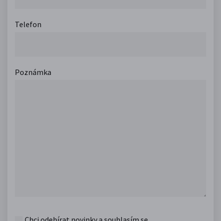
Telefon
Poznámka
Chci odebírat novinky a souhlasím se