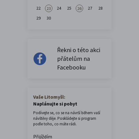
22
24
25
27
28
23
26
29
30
Řekni o této akci
přátelům na
Facebooku
Vaše Litomyšl:
Naplánujte si pobyt
Podívejte se, co se na návrší během vaší
návštěvy děje. Poskládejte si program
podle toho, co máte rádi.
Přijíždím