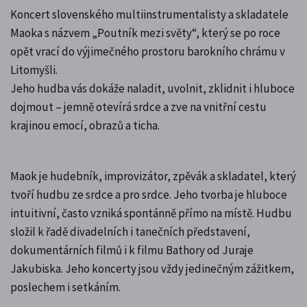
Koncert slovenského multiinstrumentalisty a skladatele
Maoka s názvem „Poutník mezi světy“, který se po roce
opět vrací do výjimečného prostoru barokního chrámu v
Litomyšli.
Jeho hudba vás dokáže naladit, uvolnit, zklidnit i hluboce
dojmout – jemně otevírá srdce a zve na vnitřní cestu
krajinou emocí, obrazů a ticha.
Maok je hudebník, improvizátor, zpěvák a skladatel, který
tvoří hudbu ze srdce a pro srdce. Jeho tvorba je hluboce
intuitivní, často vzniká spontánně přímo na místě. Hudbu
složil k řadě divadelních i tanečních představení,
dokumentárních filmů i k filmu Bathory od Juraje
Jakubiska. Jeho koncerty jsou vždy jedinečným zážitkem,
poslechem i setkáním.