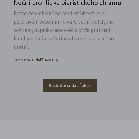
Noční prohlídka piaristického chrámu
Poznejte vrcholně barokní architekturu v
působivém večerním hávu. Obětní stůl dýchá
světlem, paprsky laserového kříže protínají
klenby a chrám ožívá instalacemi současného
umění.
Rozbalte si další akce
Rozbalte si další akce