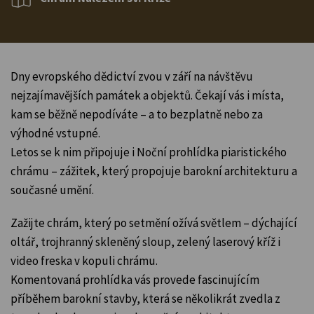
Dny evropského dědictví zvou v září na návštěvu
nejzajímavějších památek a objektů. Čekají vás i místa,
kam se běžně nepodíváte – a to bezplatně nebo za
výhodné vstupné.
Letos se k nim připojuje i Noční prohlídka piaristického
chrámu – zážitek, který propojuje barokní architekturu a
současné umění.
Zažijte chrám, který po setmění ožívá světlem – dýchající
oltář, trojhranný skleněný sloup, zelený laserový kříž i
video freska v kopuli chrámu.
Komentovaná prohlídka vás provede fascinujícím
příběhem barokní stavby, která se několikrát zvedla z