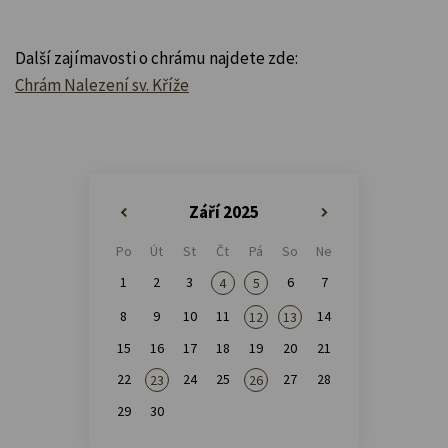
Další zajímavosti o chrámu najdete zde:
Chrám Nalezení sv. Kříže
Září 2025
«
»
Po
Út
St
Čt
Pá
So
Ne
1
2
3
6
7
4
5
8
9
10
11
14
12
13
15
16
17
18
19
20
21
22
24
25
27
28
23
26
29
30