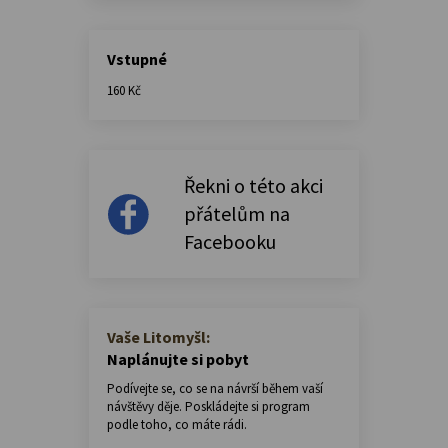
Vstupné
160 Kč
Řekni o této akci
přátelům na
Facebooku
Vaše Litomyšl:
Naplánujte si pobyt
Podívejte se, co se na návrší během vaší
návštěvy děje. Poskládejte si program
podle toho, co máte rádi.