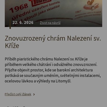
22. 6. 2026
Život na návrší
Znovuzrozený chrám Nalezení sv.
Kříže
Příběh piaristického chrámu Nalezení sv. Kříže je
příběhem velkého chátrání i odvážného znovuzrození.
Přijďte objevit prostor, kde se barokní architektura
potkává se současným uměním, světelnými instalacemi,
ocelovou lávkou a výhledy na Litomyšl.
Přečíst celý článek