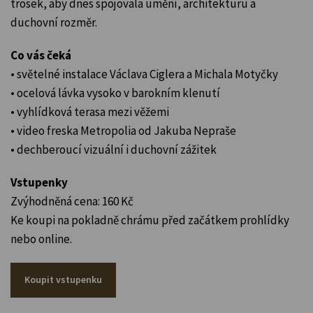
trosek, aby dnes spojovala umění, architekturu a
duchovní rozměr.
Co vás čeká
• světelné instalace Václava Ciglera a Michala Motyčky
• ocelová lávka vysoko v barokním klenutí
• vyhlídková terasa mezi věžemi
• video freska Metropolia od Jakuba Nepraše
• dechberoucí vizuální i duchovní zážitek
Vstupenky
Zvýhodněná cena: 160 Kč
Ke koupi na pokladně chrámu před začátkem prohlídky
nebo online.
Koupit vstupenku