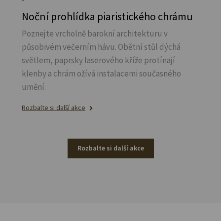
Noční prohlídka piaristického chrámu
Poznejte vrcholně barokní architekturu v
působivém večerním hávu. Obětní stůl dýchá
světlem, paprsky laserového kříže protínají
klenby a chrám ožívá instalacemi současného
umění.
Rozbalte si další akce
Rozbalte si další akce