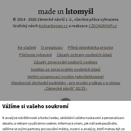
© 2014 - 2026 Zámecké návrší z. ú., všechna přáva vyhrazena
Grafický návrh
KošnarDesign.cz
a realizace
CZECHGROUP.cz
Ke stažení
O organizaci
Přímá objednávka prostor
Půjčovna vybavení
Zásady ochrany osobních údajů
Zásady zpracování souborů cookies
Souhlas se zpracováním osobních údajů
Vnitřní oznamovací systém (whistleblowing)
Všeobecné obchodní podmínky - pro prodej a nákup v e-shopu
„Zámecké návrší“ 02/25 -
Vážíme si vašeho soukromí
K analýze návštěvnosti a funkcí webu, ukládání vašeho nastavení a personalizaci
obsahu a reklam využíváme cookies. Informace o tom, jak náš web používáte,
sdílíme se svými partnery pro sociální média, inzerci a analýzy, kteří mohou být ze