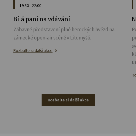
19:30 - 22:00
u
Bílá paní na vdávání
N
Zábavné představení plné hereckých hvězd na
P
zámecké open-air scéně v Litomyšli.
p
s
Rozbalte si další akce
k
u
Ro
Rozbalte si další akce