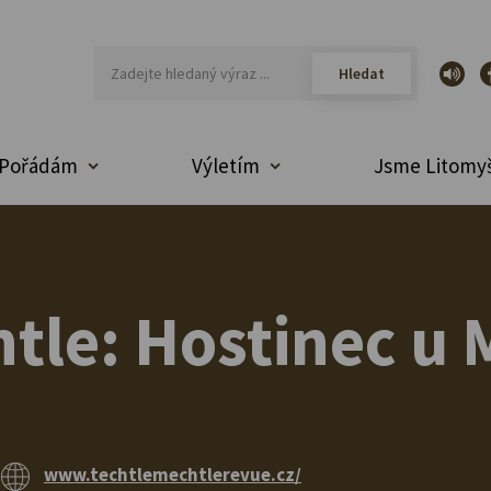
Pořádám
Výletím
Jsme Litomyš
tle: Hostinec u
www.techtlemechtlerevue.cz/