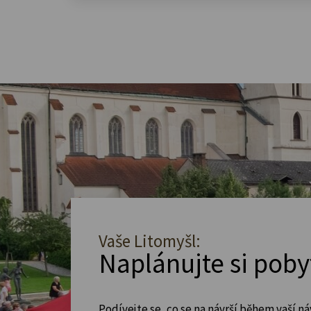
Vaše Litomyšl:
Naplánujte si poby
Podívejte se, co se na návrší během vaší ná