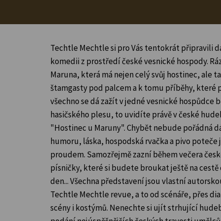
Techtle Mechtle si pro Vás tentokrát připravili d
komedii z prostředí české vesnické hospody. R
Maruna, která má nejen celý svůj hostinec, ale t
štamgasty pod palcem a k tomu příběhy, které p
všechno se dá zažít v jedné vesnické hospůdce 
hasičského plesu, to uvidíte právě v české hud
"Hostinec u Maruny". Chybět nebude pořádná d
humoru, láska, hospodská rvačka a pivo poteče j
proudem. Samozřejmě zazní během večera čes
písničky, které si budete broukat ještě na cestě
den... Všechna představení jsou vlastní autorsk
Techtle Mechtle revue, a to od scénáře, přes di
scény i kostýmů. Nenechte si ujít strhující hude
podání nejúspěšnějších českých travesti umělců 