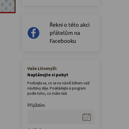
Řekni o této akci
přátelům na
Facebooku
Vaše Litomyšl:
Naplánujte si pobyt
Podívejte se, co se na návrší během vaší
návštěvy děje. Poskládejte si program
podle toho, co máte rádi.
Přijíždím