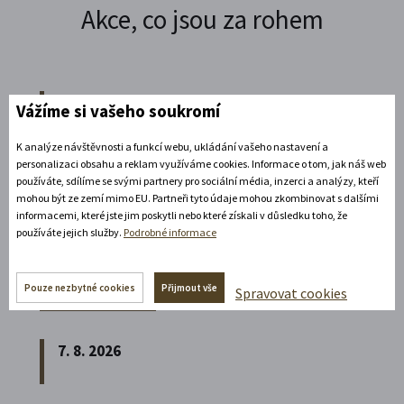
Akce, co jsou za rohem
7. 8 - 9. 8. 2026
Vážíme si vašeho soukromí
K analýze návštěvnosti a funkcí webu, ukládání vašeho nastavení a
Vzpomínková jízda na Elišku a Čeňka
personalizaci obsahu a reklam využíváme cookies. Informace o tom, jak náš web
používáte, sdílíme se svými partnery pro sociální média, inzerci a analýzy, kteří
Junkovy 2026
mohou být ze zemí mimo EU. Partneři tyto údaje mohou zkombinovat s dalšími
informacemi, které jste jim poskytli nebo které získali v důsledku toho, že
Přijeďte navštívit Státní zámek v Litomyšli a
používáte jejich služby.
Podrobné informace
vzpomenout na naší první českou závodnici,
Elišku Junkovou.
Pouze nezbytné cookies
Přijmout vše
Spravovat cookies
Rozbalte si další akce
7. 8. 2026