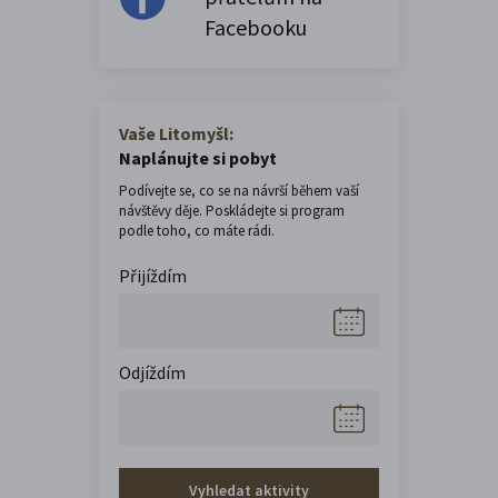
Facebooku
Vaše Litomyšl:
Naplánujte si pobyt
Podívejte se, co se na návrší během vaší
návštěvy děje. Poskládejte si program
podle toho, co máte rádi.
Přijíždím
Odjíždím
Vyhledat aktivity