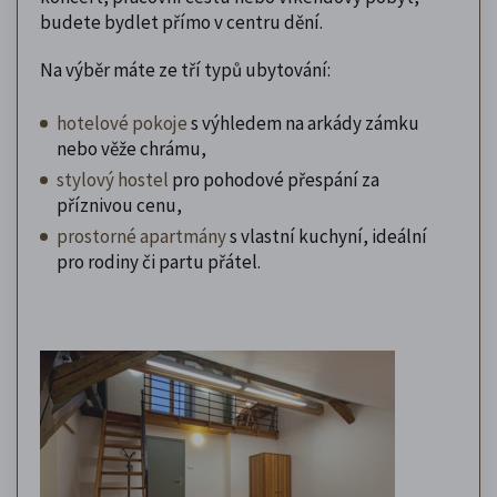
budete bydlet přímo v centru dění.
Na výběr máte ze tří typů ubytování:
hotelové pokoje
s výhledem na arkády zámku
nebo věže chrámu,
stylový hostel
pro pohodové přespání za
příznivou cenu,
prostorné apartmány
s vlastní kuchyní, ideální
pro rodiny či partu přátel.