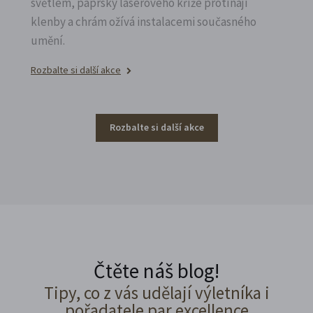
světlem, paprsky laserového kříže protínají
klenby a chrám ožívá instalacemi současného
umění.
Rozbalte si další akce
Rozbalte si další akce
Čtěte náš blog!
Tipy, co z vás udělají výletníka i
pořadatele par excellence