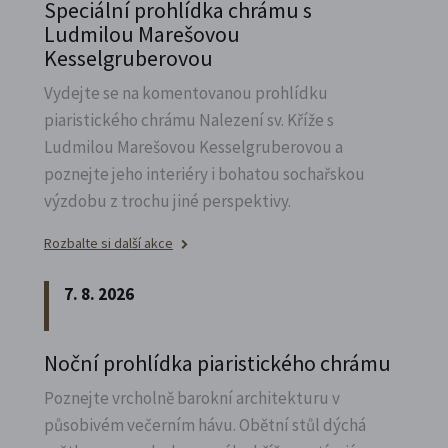
Speciální prohlídka chrámu s
Ludmilou Marešovou
Kesselgruberovou
Vydejte se na komentovanou prohlídku
piaristického chrámu Nalezení sv.
Kříže s
Ludmilou Marešovou Kesselgruberovou a
poznejte jeho interiéry i bohatou sochařskou
výzdobu z trochu jiné perspektivy.
Rozbalte si další akce
7. 8. 2026
Noční prohlídka piaristického chrámu
Poznejte vrcholně barokní architekturu v
působivém večerním hávu. Obětní stůl dýchá