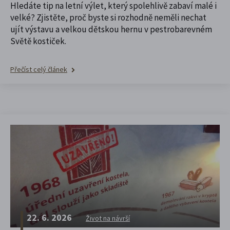
Hledáte tip na letní výlet, který spolehlivě zabaví malé i
velké? Zjistěte, proč byste si rozhodně neměli nechat
ujít výstavu a velkou dětskou hernu v pestrobarevném
Světě kostiček.
Přečíst celý článek
22. 6. 2026
Život na návrší