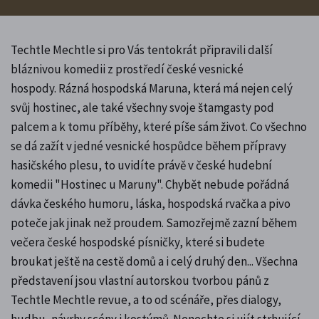
Techtle Mechtle si pro Vás tentokrát připravili další
bláznivou komedii z prostředí české vesnické
hospody. Rázná hospodská Maruna, která má nejen celý
svůj hostinec, ale také všechny svoje štamgasty pod
palcem a k tomu příběhy, které píše sám život. Co všechno
se dá zažít v jedné vesnické hospůdce během přípravy
hasičského plesu, to uvidíte právě v české hudební
komedii "Hostinec u Maruny". Chybět nebude pořádná
dávka českého humoru, láska, hospodská rvačka a pivo
poteče jak jinak než proudem. Samozřejmě zazní během
večera české hospodské písničky, které si budete
broukat ještě na cestě domů a i celý druhý den... Všechna
představení jsou vlastní autorskou tvorbou pánů z
Techtle Mechtle revue, a to od scénáře, přes dialogy,
hudbu, návrhy scény i kostýmů. Nenechte si ujít strhující