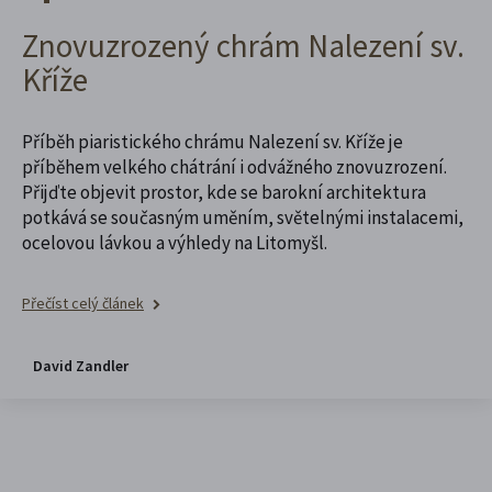
Znovuzrozený chrám Nalezení sv.
Kříže
Příběh piaristického chrámu Nalezení sv. Kříže je
příběhem velkého chátrání i odvážného znovuzrození.
Přijďte objevit prostor, kde se barokní architektura
potkává se současným uměním, světelnými instalacemi,
ocelovou lávkou a výhledy na Litomyšl.
Přečíst celý článek
David Zandler