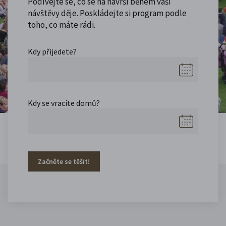
Podívejte se, co se na návrší během vaší
návštěvy děje. Poskládejte si program podle
toho, co máte rádi.
Kdy přijedete?
Kdy se vracíte domů?
Začněte se těšit!