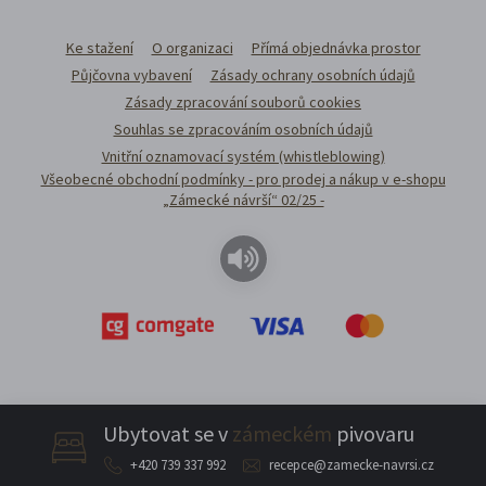
Ke stažení
O organizaci
Přímá objednávka prostor
Půjčovna vybavení
Zásady ochrany osobních údajů
Zásady zpracování souborů cookies
Souhlas se zpracováním osobních údajů
Vnitřní oznamovací systém (whistleblowing)
Všeobecné obchodní podmínky - pro prodej a nákup v e-shopu
„Zámecké návrší“ 02/25 -
Ubytovat se v
zámeckém
pivovaru
+420 739 337 992
recepce@zamecke-navrsi.cz