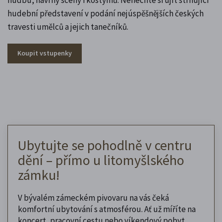
hudební představení v podání nejúspěšnějších českých
travesti umělců a jejich tanečníků.
Koupit vstupenky
Ubytujte se pohodlně v centru
dění – přímo u litomyšlského
zámku!
V bývalém zámeckém pivovaru na vás čeká
komfortní ubytování s atmosférou. Ať už míříte na
koncert, pracovní cestu nebo víkendový pobyt,