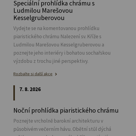
Speciální prohlídka chrámu s
Ludmilou Marešovou
Kesselgruberovou
Vydejte se na komentovanou prohlídku
piaristického chrámu Nalezení sv.
Kříže s
Ludmilou Marešovou Kesselgruberovou a
poznejte jeho interiéry i bohatou sochařskou
výzdobu z trochu jiné perspektivy.
Rozbalte si další akce
7. 8. 2026
Noční prohlídka piaristického chrámu
Poznejte vrcholně barokní architekturu v
působivém večerním hávu. Obětní stůl dýchá