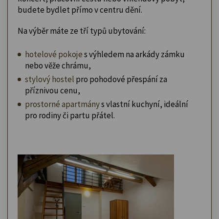
budete bydlet přímo v centru dění.
Na výběr máte ze tří typů ubytování:
hotelové pokoje
s výhledem na arkády zámku
nebo věže chrámu,
stylový hostel
pro pohodové přespání za
příznivou cenu,
prostorné apartmány
s vlastní kuchyní, ideální
pro rodiny či partu přátel.