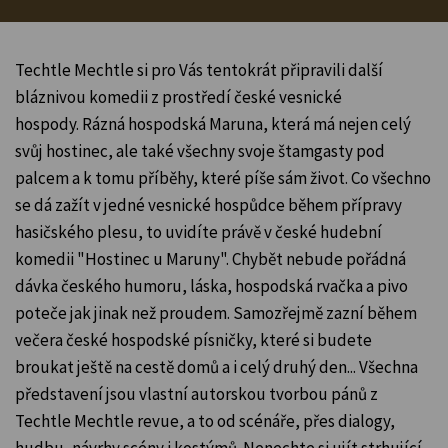
Techtle Mechtle si pro Vás tentokrát připravili další
bláznivou komedii z prostředí české vesnické
hospody. Rázná hospodská Maruna, která má nejen celý
svůj hostinec, ale také všechny svoje štamgasty pod
palcem a k tomu příběhy, které píše sám život. Co všechno
se dá zažít v jedné vesnické hospůdce během přípravy
hasičského plesu, to uvidíte právě v české hudební
komedii "Hostinec u Maruny". Chybět nebude pořádná
dávka českého humoru, láska, hospodská rvačka a pivo
poteče jak jinak než proudem. Samozřejmě zazní během
večera české hospodské písničky, které si budete
broukat ještě na cestě domů a i celý druhý den... Všechna
představení jsou vlastní autorskou tvorbou pánů z
Techtle Mechtle revue, a to od scénáře, přes dialogy,
hudbu, návrhy scény i kostýmů. Nenechte si ujít strhující