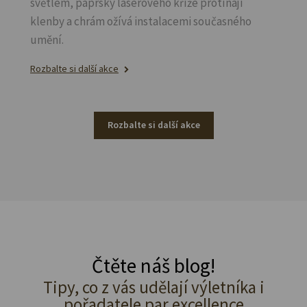
světlem, paprsky laserového kříže protínají
klenby a chrám ožívá instalacemi současného
umění.
Rozbalte si další akce
Rozbalte si další akce
Čtěte náš blog!
Tipy, co z vás udělají výletníka i
pořadatele par excellence