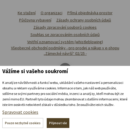
Ke stažení
O organizaci
Přímá objednávka prostor
Půjčovna vybavení
Zásady ochrany osobních údajů
Zásady zpracování souborů cookies
Souhlas se zpracováním osobních údajů
Vnitřní oznamovací systém (whistleblowing)
Všeobecné obchodní podmínky - pro prodej a nákup v e-shopu
„Zámecké návrší“ 02/25 -
Vážíme si vašeho soukromí
K analýze návštěvnosti a funkcí webu, ukládání vašeho nastavení a personalizaci
obsahu a reklam využíváme cookies. Informace o tom, jak náš web používáte,
sdílíme se svými partnery pro sociální média, inzerci a analýzy, kteří mohou být ze
zemí mimo EU. Partneři tyto údaje mohou zkombinovat s dalšími informacemi, které
jste jim poskytli nebo které získali v důsledku toho, že používáte jejich služby.
Podrobné informace
Spravovat cookies
Ubytovat se v
zámeckém
pivovaru
Pouze nezbytné cookies
Přijmout vše
+420 739 337 992
recepce@zamecke-navrsi.cz