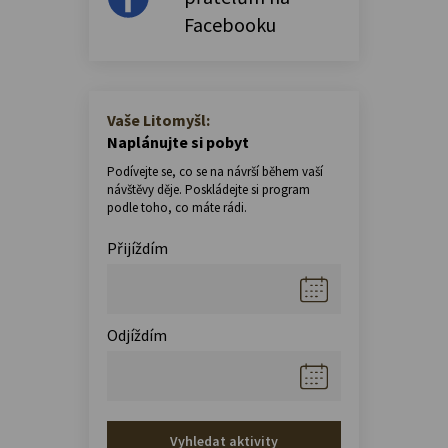
Facebooku
Vaše Litomyšl:
Naplánujte si pobyt
Podívejte se, co se na návrší během vaší
návštěvy děje. Poskládejte si program
podle toho, co máte rádi.
Přijíždím
Odjíždím
Vyhledat aktivity