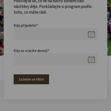
Podívejte se, co se na návrší během vaší
návštěvy děje. Poskládejte si program podle
toho, co máte rádi.
Kdy přijedete?
Kdy se vracíte domů?
Začněte se těšit!