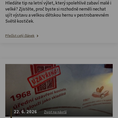
Hledáte tip na letní výlet, který spolehlivě zabaví malé i
velké? Zjistěte, proč byste si rozhodně neměli nechat
ujít výstavu a velkou dětskou hernu v pestrobarevném
Světě kostiček.
Přečíst celý článek
22. 6. 2026
Život na návrší