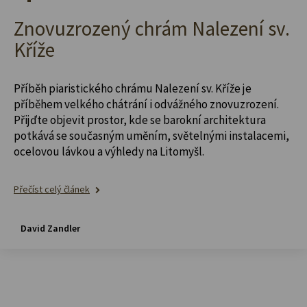
Znovuzrozený chrám Nalezení sv.
Kříže
Příběh piaristického chrámu Nalezení sv. Kříže je
příběhem velkého chátrání i odvážného znovuzrození.
Přijďte objevit prostor, kde se barokní architektura
potkává se současným uměním, světelnými instalacemi,
ocelovou lávkou a výhledy na Litomyšl.
Přečíst celý článek
David Zandler