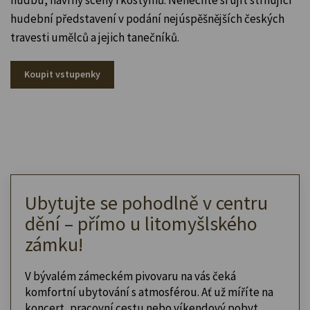
hudební představení v podání nejúspěšnějších českých
travesti umělců a jejich tanečníků.
Koupit vstupenky
Ubytujte se pohodlně v centru
dění – přímo u litomyšlského
zámku!
V bývalém zámeckém pivovaru na vás čeká
komfortní ubytování s atmosférou. Ať už míříte na
koncert, pracovní cestu nebo víkendový pobyt,