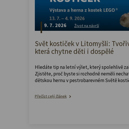
9. 7. 2026
Život na návrší
Svět kostiček v Litomyšli: Tvoři
která chytne děti i dospělé
Hledáte tip na letní výlet, který spolehlivě z
Zjistěte, proč byste si rozhodně neměli nechat
dětskou hernu v pestrobarevném Světě kosti
Přečíst celý článek