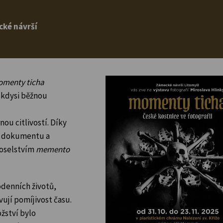
ké návrší
omenty ticha
a kdysi běžnou
ou citlivostí. Díky
ce dokumentu a
poselstvím
memento
odenních životů,
ují pomíjivost času.
žství bylo