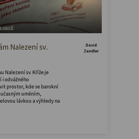
a návrší
m Nalezení sv.
David
Zandler
u Nalezení sv. Kříže je
í i odvážného
vit prostor, kde se barokní
současným uměním,
celovou lávkou a výhledy na