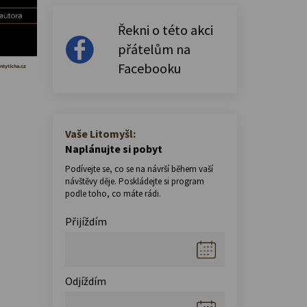
Řekni o této akci
přátelům na
Facebooku
Vaše Litomyšl:
Naplánujte si pobyt
Podívejte se, co se na návrší během vaší
návštěvy děje. Poskládejte si program
podle toho, co máte rádi.
Přijíždím
Odjíždím