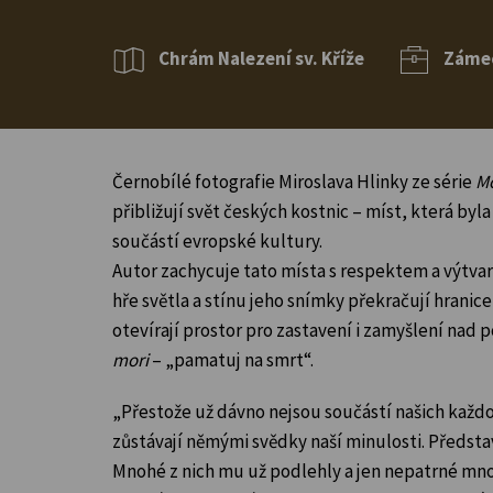
Chrám Nalezení sv. Kříže
Zámec
Černobílé fotografie Miroslava Hlinky ze série
M
přibližují svět českých kostnic – míst, která byl
součástí evropské kultury.
Autor zachycuje tato místa s respektem a výtvarn
hře světla a stínu jeho snímky překračují hrani
otevírají prostor pro zastavení i zamyšlení nad 
mori
– „pamatuj na smrt“.
„Přestože už dávno nejsou součástí našich každ
zůstávají němými svědky naší minulosti. Představ
Mnohé z nich mu už podlehly a jen nepatrné mno