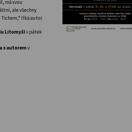
il, má svou
štní, ale všechny
 Tichem,“ říká autor.
lu Litomyšl
v pátek
a s autorem
v