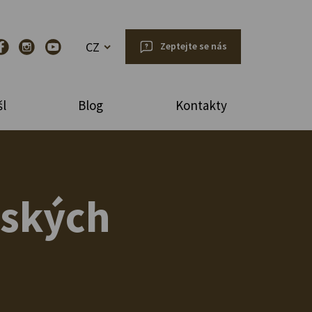
CZ
Zeptejte se nás
l
Blog
Kontakty
eských