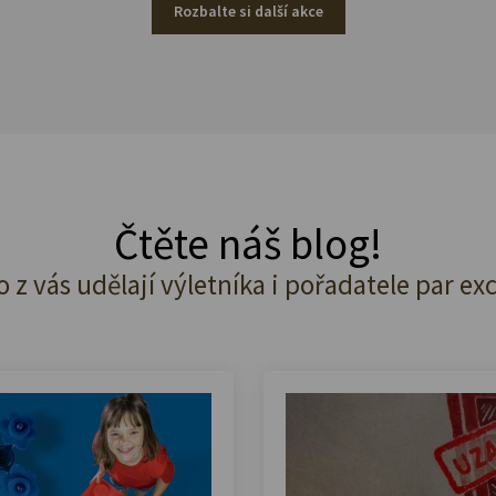
Rozbalte si další akce
Čtěte náš blog!
o z vás udělají výletníka i pořadatele par ex