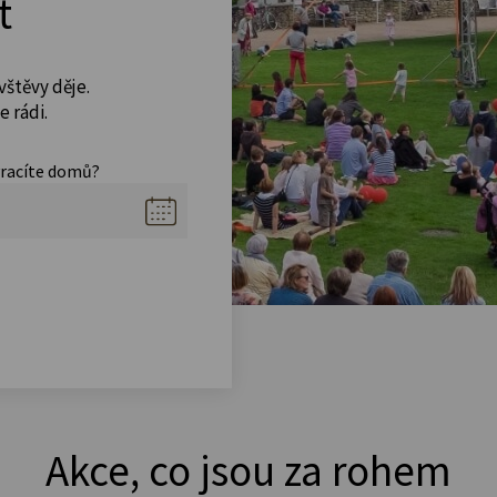
t
vštěvy děje.
 rádi.
vracíte domů?
Akce, co jsou za rohem