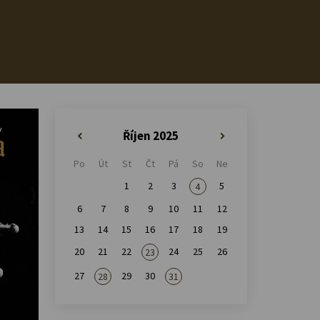
Říjen 2025
«
»
Po
Út
St
Čt
Pá
So
Ne
1
2
3
5
4
6
7
8
9
10
11
12
13
14
15
16
17
18
19
20
21
22
24
25
26
23
27
29
30
28
31