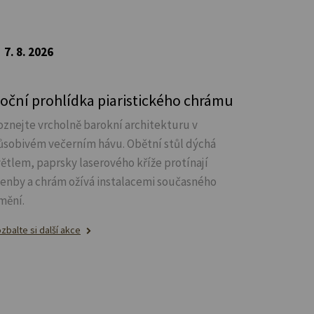
7. 8. 2026
oční prohlídka piaristického chrámu
oznejte vrcholně barokní architekturu v
ůsobivém večerním hávu. Obětní stůl dýchá
větlem, paprsky laserového kříže protínají
lenby a chrám ožívá instalacemi současného
mění.
zbalte si další akce