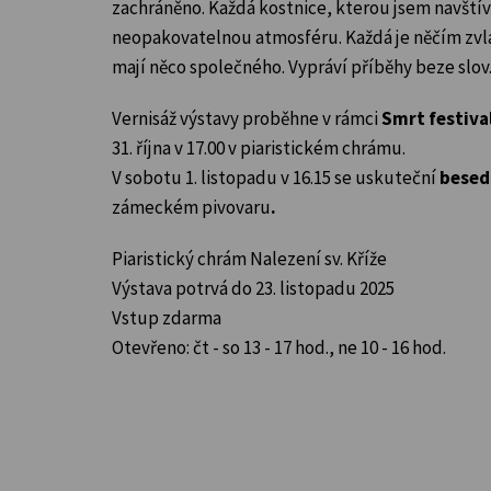
zachráněno. Každá kostnice, kterou jsem navštív
neopakovatelnou atmosféru. Každá je něčím zvlá
mají něco společného. Vypráví příběhy beze slov.
Vernisáž výstavy proběhne v rámci
Smrt festiva
31. října v 17.00 v piaristickém chrámu.
V sobotu 1. listopadu v 16.15 se uskuteční
besed
zámeckém pivovaru
.
Piaristický chrám Nalezení sv. Kříže
Výstava potrvá do 23. listopadu 2025
Vstup zdarma
Otevřeno: čt - so 13 - 17 hod., ne 10 - 16 hod.