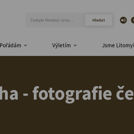
Pořádám
Výletím
Jsme Litomyš
a - fotografie č