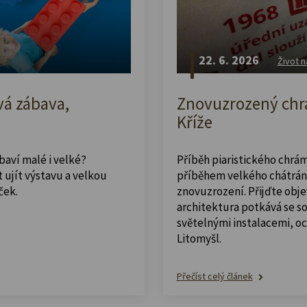
22. 6. 2026
Život n
vá zábava,
Znovuzrozený chrá
Kříže
abaví malé i velké?
Příběh piaristického chrám
 ujít výstavu a velkou
příběhem velkého chátrán
ček.
znovuzrození. Přijďte obje
architektura potkává se 
světelnými instalacemi, o
Litomyšl.
Přečíst celý článek