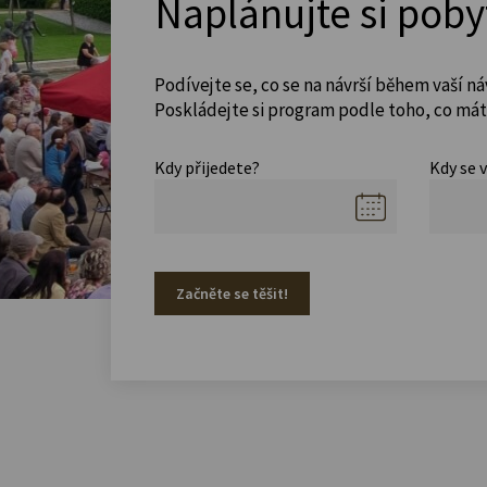
Naplánujte si poby
Podívejte se, co se na návrší během vaší ná
Poskládejte si program podle toho, co máte
Kdy přijedete?
Kdy se 
Začněte se těšit!