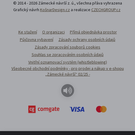
© 2014 - 2026 Zámecké návrší z. ú., všechna přáva vyhrazena
Grafický návrh
KošnarDesign.cz
a realizace
CZECHGROUP.cz
Ke stažení
O organizaci
Přímá objednávka prostor
Půjčovna vybavení
Zásady ochrany osobních údajů
Zásady zpracování souborů cookies
Souhlas se zpracováním osobních údajů
Vnitřní oznamovací systém (whistleblowing)
Všeobecné obchodní podmínky - pro prodej a nákup v e-shopu
„Zámecké návrší“ 02/25 -