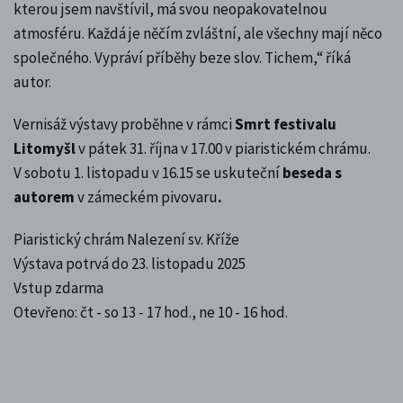
kterou jsem navštívil, má svou neopakovatelnou
atmosféru. Každá je něčím zvláštní, ale všechny mají něco
společného. Vypráví příběhy beze slov. Tichem,“ říká
autor.
Vernisáž výstavy proběhne v rámci
Smrt festivalu
Litomyšl
v pátek 31. října v 17.00 v piaristickém chrámu.
V sobotu 1. listopadu v 16.15 se uskuteční
beseda s
autorem
v zámeckém pivovaru
.
Piaristický chrám Nalezení sv. Kříže
Výstava potrvá do 23. listopadu 2025
Vstup zdarma
Otevřeno: čt - so 13 - 17 hod., ne 10 - 16 hod.