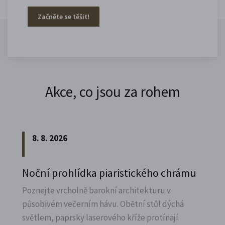
Začněte se těšit!
Akce, co jsou za rohem
8. 8. 2026
Noční prohlídka piaristického chrámu
Poznejte vrcholně barokní architekturu v
působivém večerním hávu. Obětní stůl dýchá
světlem, paprsky laserového kříže protínají