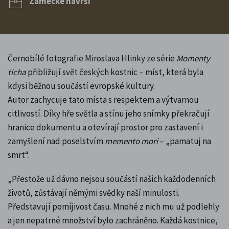
Zámecké návrší
Černobílé fotografie Miroslava Hlinky ze série
Momenty
ticha
přibližují svět českých kostnic – míst, která byla
kdysi běžnou součástí evropské kultury.
Autor zachycuje tato místa s respektem a výtvarnou
citlivostí. Díky hře světla a stínu jeho snímky překračují
hranice dokumentu a otevírají prostor pro zastavení i
zamyšlení nad poselstvím
memento mori
– „pamatuj na
smrt“.
„Přestože už dávno nejsou součástí našich každodenních
životů, zůstávají němými svědky naší minulosti.
Představují pomíjivost času. Mnohé z nich mu už podlehly
a jen nepatrné množství bylo zachráněno. Každá kostnice,