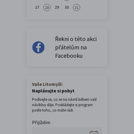
27
29
30
28
31
Řekni o této akci
přátelům na
Facebooku
Vaše Litomyšl:
Naplánujte si pobyt
Podívejte se, co se na návrší během vaší
návštěvy děje. Poskládejte si program
podle toho, co máte rádi.
Přijíždím