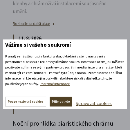
klenby a chrám ožívá instalacemi současného
umění.
Rozbalte si další akce
11. 8. 2026
Vážíme si vašeho soukromí
19:30 - 22:00
K analýze návštěvnosti a funkcí webu, ukládání vašeho nastavení a
Bílá paní na vdávání
personalizaci obsahu a reklam využíváme cookies. Informace o tom, jak náš web
používáte, sdílíme se svými partnery pro sociální média, inzerci a analýzy, kteří
Zábavné představení plné hereckých hvězd na
mohou být ze zemí mimo EU. Partneři tyto údaje mohou zkombinovat s dalšími
zámecké open-air scéně v Litomyšli.
informacemi, které jste jim poskytli nebo které získali v důsledku toho, že
používáte jejich služby.
Podrobné informace
Rozbalte si další akce
Pouze nezbytné cookies
Přijmout vše
14. 8. 2026
Spravovat cookies
Noční prohlídka piaristického chrámu