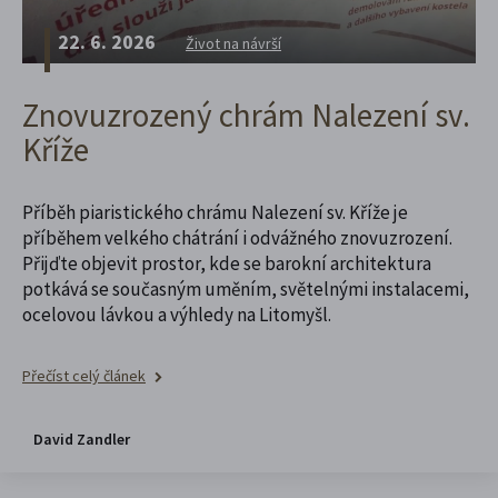
22. 6. 2026
Život na návrší
Znovuzrozený chrám Nalezení sv.
Kříže
Příběh piaristického chrámu Nalezení sv. Kříže je
příběhem velkého chátrání i odvážného znovuzrození.
Přijďte objevit prostor, kde se barokní architektura
potkává se současným uměním, světelnými instalacemi,
ocelovou lávkou a výhledy na Litomyšl.
Přečíst celý článek
David Zandler