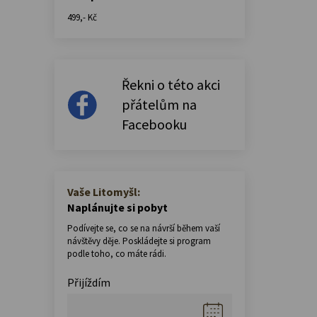
499,- Kč
Řekni o této akci
přátelům na
Facebooku
Vaše Litomyšl:
Naplánujte si pobyt
Podívejte se, co se na návrší během vaší
návštěvy děje. Poskládejte si program
podle toho, co máte rádi.
Přijíždím