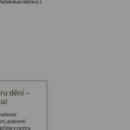
předskokan některý z
ru dění –
u!
omfortní
ert, pracovní
přímo v centru