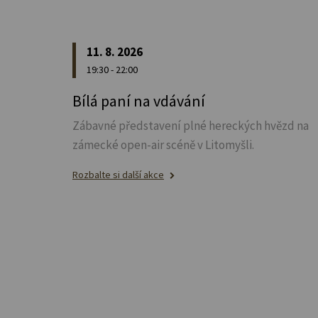
11. 8. 2026
19:30 - 22:00
Bílá paní na vdávání
Zábavné představení plné hereckých hvězd na
zámecké open-air scéně v Litomyšli.
Rozbalte si další akce