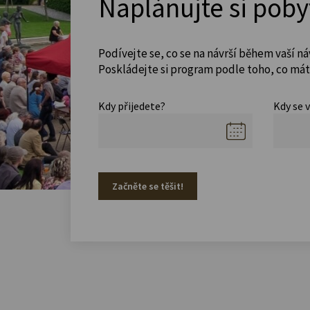
Naplánujte si poby
Podívejte se, co se na návrší během vaší ná
Poskládejte si program podle toho, co máte
Kdy přijedete?
Kdy se 
Začněte se těšit!