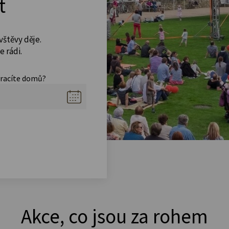
t
vštěvy děje.
 rádi.
vracíte domů?
Akce, co jsou za rohem