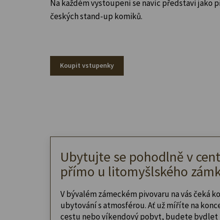
Na každém vystoupení se navíc představí jako 
českých stand-up komiků.
Koupit vstupenky
Ubytujte se pohodlně v cent
přímo u litomyšlského zámk
V bývalém zámeckém pivovaru na vás čeká k
ubytování s atmosférou. Ať už míříte na konc
cestu nebo víkendový pobyt, budete bydlet 