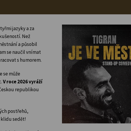
tyřmi jazyky a za
kušeností. Než
ěstnání a působil
tam se naučil vnímat
 pracovat s humorem.
de se může
c.
V roce 2026
vyráží
Českou republikou
tých postřehů,
 klidu sedět!