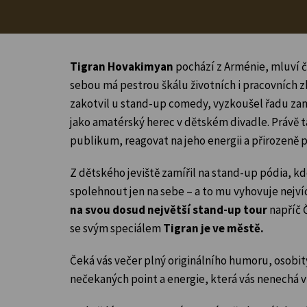
Tigran Hovakimyan
pochází z Arménie, mluví č
sebou má pestrou škálu životních i pracovních z
zakotvil u stand-up comedy, vyzkoušel řadu zam
jako amatérský herec v dětském divadle. Právě 
publikum, reagovat na jeho energii a přirozeně
Z dětského jeviště zamířil na stand-up pódia, k
spolehnout jen na sebe – a to mu vyhovuje nejví
na svou dosud největší stand-up tour
napříč 
se svým speciálem
Tigran je ve městě.
Čeká vás večer plný originálního humoru, osobi
nečekaných point a energie, která vás nenechá v