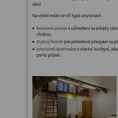
dění.
Na výběr máte ze tří typů ubytování:
hotelové pokoje
s výhledem na arkády zám
chrámu,
stylový hostel
pro pohodové přespání za př
prostorné apartmány
s vlastní kuchyní, ideá
partu přátel.