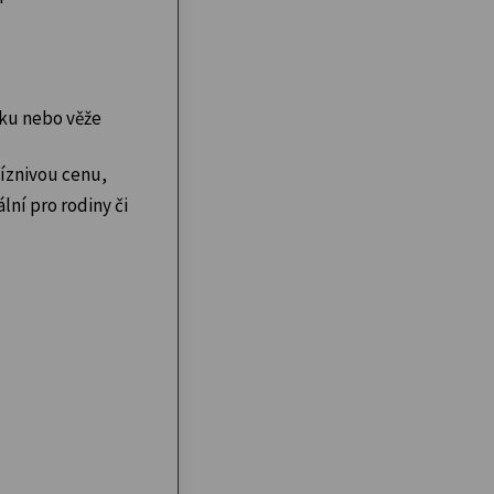
ku nebo věže
íznivou cenu,
lní pro rodiny či