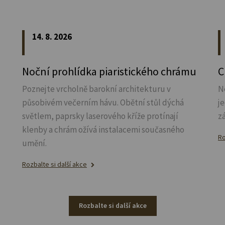
14. 8. 2026
Noční prohlídka piaristického chrámu
C
Poznejte vrcholně barokní architekturu v
N
působivém večerním hávu. Obětní stůl dýchá
j
světlem, paprsky laserového kříže protínají
z
klenby a chrám ožívá instalacemi současného
Ro
umění.
Rozbalte si další akce
Rozbalte si další akce