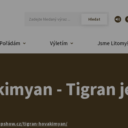
Pořádám
Výletím
Jsme Litomyš
imyan - Tigran j
pshow.cz/tigran-hovakimyan/