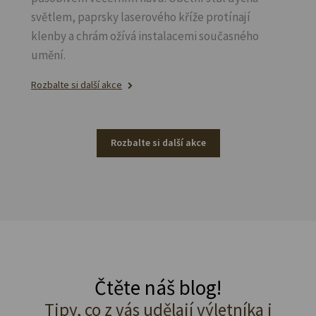
světlem, paprsky laserového kříže protínají
klenby a chrám ožívá instalacemi současného
umění.
Rozbalte si další akce
Rozbalte si další akce
Čtěte náš blog!
Tipy, co z vás udělají výletníka i