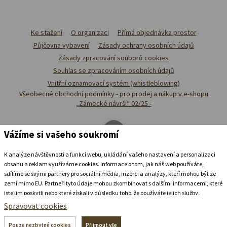
Ke stažení
O organizaci
Přímá objednávka prostor
Půjčovna vybavení
Zásady ochrany osobních údajů
Zásady zpracování souborů cookies
Souhlas se zpracováním osobních údajů
Vnitřní oznamovací systém (whistleblowing)
Všeobecné obchodní podmínky - pro prodej a nákup v e-shopu
„Zámecké návrší“ 02/25 -
Vážíme si vašeho soukromí
K analýze návštěvnosti a funkcí webu, ukládání vašeho nastavení a personalizaci
obsahu a reklam využíváme cookies. Informace o tom, jak náš web používáte,
sdílíme se svými partnery pro sociální média, inzerci a analýzy, kteří mohou být ze
zemí mimo EU. Partneři tyto údaje mohou zkombinovat s dalšími informacemi, které
jste jim poskytli nebo které získali v důsledku toho, že používáte jejich služby.
Podrobné informace
Spravovat cookies
Ubytovat se v
zámeckém
pivovaru
Pouze nezbytné cookies
Přijmout vše