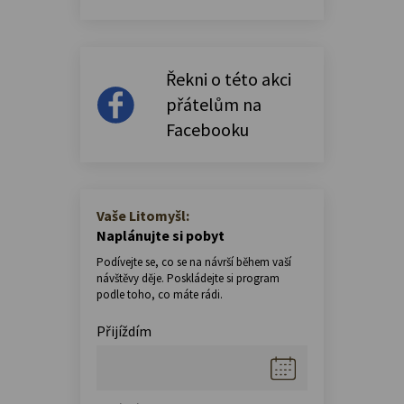
Řekni o této akci
přátelům na
Facebooku
Vaše Litomyšl:
Naplánujte si pobyt
Podívejte se, co se na návrší během vaší
návštěvy děje. Poskládejte si program
podle toho, co máte rádi.
Přijíždím