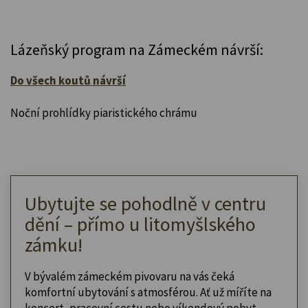
Lázeňský program na Zámeckém návrší:
Do všech koutů návrší
Noční prohlídky piaristického chrámu
Ubytujte se pohodlně v centru
dění – přímo u litomyšlského
zámku!
V bývalém zámeckém pivovaru na vás čeká
komfortní ubytování s atmosférou. Ať už míříte na
koncert, pracovní cestu nebo víkendový pobyt,