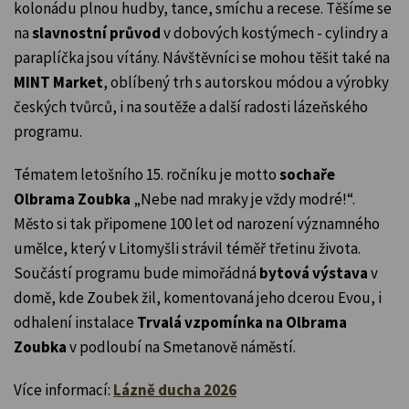
kolonádu plnou hudby, tance, smíchu a recese. Těšíme se
na
slavnostní průvod
v dobových kostýmech - cylindry a
paraplíčka jsou vítány. Návštěvníci se mohou těšit také na
MINT Market
, oblíbený trh s autorskou módou a výrobky
českých tvůrců, i na soutěže a další radosti lázeňského
programu.
Tématem letošního 15. ročníku je motto
sochaře
Olbrama Zoubka
„Nebe nad mraky je vždy modré!“.
Město si tak připomene 100 let od narození významného
umělce, který v Litomyšli strávil téměř třetinu života.
Součástí programu bude mimořádná
bytová výstava
v
domě, kde Zoubek žil, komentovaná jeho dcerou Evou, i
odhalení instalace
Trvalá vzpomínka na Olbrama
Zoubka
v podloubí na Smetanově náměstí.
Více informací:
Lázně ducha 2026