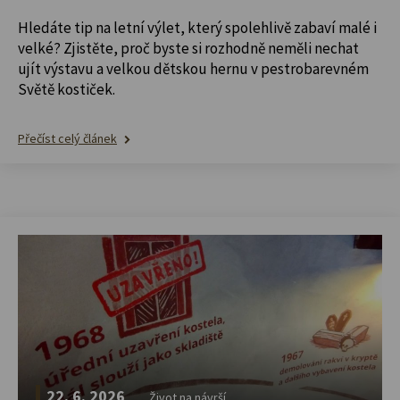
Hledáte tip na letní výlet, který spolehlivě zabaví malé i
velké? Zjistěte, proč byste si rozhodně neměli nechat
ujít výstavu a velkou dětskou hernu v pestrobarevném
Světě kostiček.
Přečíst celý článek
22. 6. 2026
Život na návrší