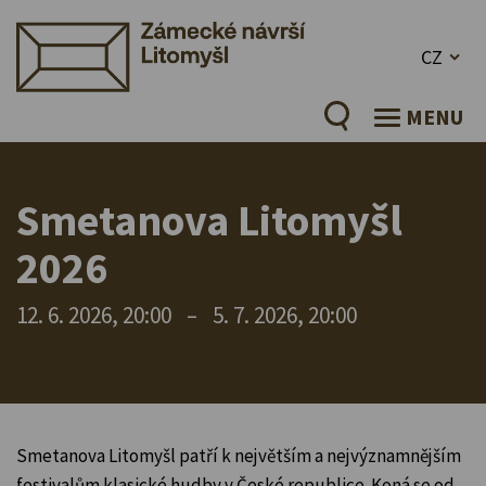
CZ
MENU
Smetanova Litomyšl
2026
12. 6. 2026, 20:00
–
5. 7. 2026, 20:00
Smetanova Litomyšl patří k největším a nejvýznamnějším
festivalům klasické hudby v České republice. Koná se od