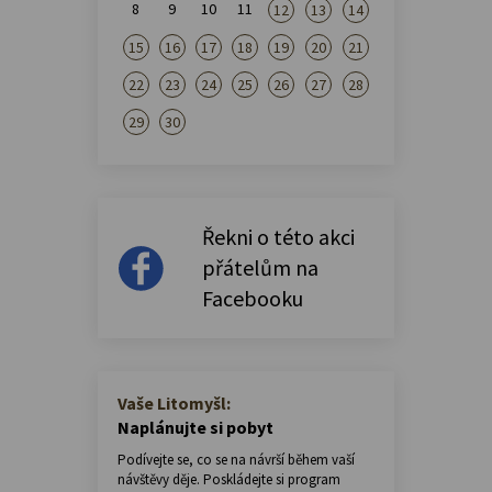
8
9
10
11
12
13
14
15
16
17
18
19
20
21
22
23
24
25
26
27
28
29
30
Řekni o této akci
přátelům na
Facebooku
Vaše Litomyšl:
Naplánujte si pobyt
Podívejte se, co se na návrší během vaší
návštěvy děje. Poskládejte si program