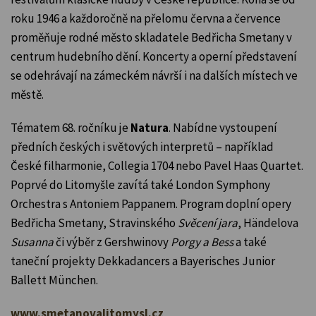
roku 1946 a každoročně na přelomu června a července
proměňuje rodné město skladatele Bedřicha Smetany v
centrum hudebního dění. Koncerty a operní představení
se odehrávají na zámeckém návrší i na dalších místech ve
městě.
Tématem 68. ročníku je
Natura
. Nabídne vystoupení
předních českých i světových interpretů – například
České filharmonie, Collegia 1704 nebo Pavel Haas Quartet.
Poprvé do Litomyšle zavítá také London Symphony
Orchestra s Antoniem Pappanem. Program doplní opery
Bedřicha Smetany, Stravinského
Svěcení jara
, Händelova
Susanna
či výběr z Gershwinovy
Porgy a Bess
a také
taneční projekty Dekkadancers a Bayerisches Junior
Ballett München.
www.smetanovalitomysl.cz