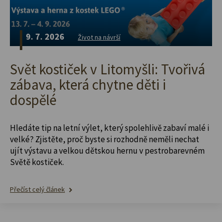
9. 7. 2026
Život na návrší
Svět kostiček v Litomyšli: Tvořivá
zábava, která chytne děti i
dospělé
Hledáte tip na letní výlet, který spolehlivě zabaví malé i
velké? Zjistěte, proč byste si rozhodně neměli nechat
ujít výstavu a velkou dětskou hernu v pestrobarevném
Světě kostiček.
Přečíst celý článek