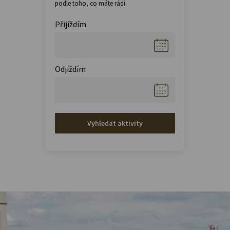
podle toho, co máte rádi.
Přijíždím
Odjíždím
Vyhledat aktivity