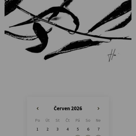
Červen 2026
«
»
Po
Út
St
Čt
Pá
So
Ne
1
2
3
4
5
6
7