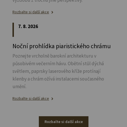
výzdobu z trochu jiné perspektivy.
Rozbalte si další akce
7. 8. 2026
Noční prohlídka piaristického chrámu
Poznejte vrcholně barokní architekturu v
působivém večerním hávu. Obětní stůl dýchá
světlem, paprsky laserového kříže protínají
klenby a chrám ožívá instalacemi současného
umění.
Rozbalte si další akce
Rozbalte si další akce