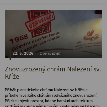
22. 6. 2026
Život na návrší
Znovuzrozený chrám Nalezení sv.
Kříže
Příběh piaristického chrámu Nalezení sv. Kříže je
příběhem velkého chátrání i odvážného znovuzrození.
Přijďte objevit prostor, kde se barokní architektura
potkává se současným uměním, světelnými instalacemi,