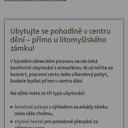
Ubytujte se pohodlně v centru
dění – přímo u litomyšlského
zámku!
V bývalém zámeckém pivovaru na vás čeká
komfortní ubytování s atmosférou. Ať už míříte na
koncert, pracovní cestu nebo víkendový pobyt,
budete bydlet přímo v centru dění.
Na výběr máte ze tří typů ubytování:
hotelové pokoje
s výhledem na arkády zámku
nebo věže chrámu,
stylový hostel
pro pohodové přespání za
příznivou cenu,