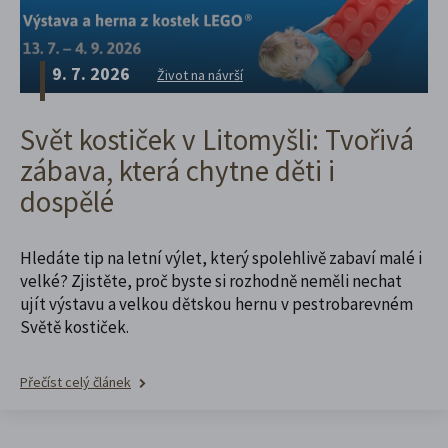
9. 7. 2026
Život na návrší
Svět kostiček v Litomyšli: Tvořivá
zábava, která chytne děti i
dospělé
Hledáte tip na letní výlet, který spolehlivě zabaví malé i
velké? Zjistěte, proč byste si rozhodně neměli nechat
ujít výstavu a velkou dětskou hernu v pestrobarevném
Světě kostiček.
Přečíst celý článek