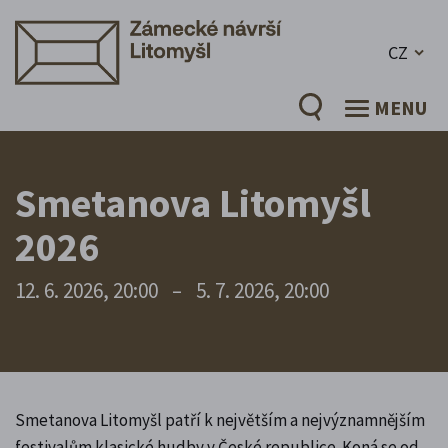
CZ
MENU
Smetanova Litomyšl
2026
12. 6. 2026, 20:00
–
5. 7. 2026, 20:00
Smetanova Litomyšl patří k největším a nejvýznamnějším
festivalům klasické hudby v České republice. Koná se od