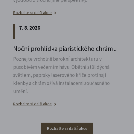
výzdobu z trochu jiné perspektivy.
Rozbalte si další akce
7. 8. 2026
Noční prohlídka piaristického chrámu
Poznejte vrcholně barokní architekturu v
působivém večerním hávu. Obětní stůl dýchá
světlem, paprsky laserového kříže protínají
klenby a chrám ožívá instalacemi současného
umění.
Rozbalte si další akce
Rozbalte si další akce