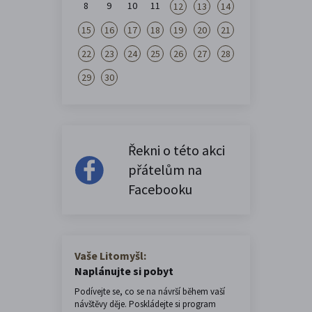
8
9
10
11
12
13
14
15
16
17
18
19
20
21
22
23
24
25
26
27
28
29
30
Řekni o této akci
přátelům na
Facebooku
Vaše Litomyšl:
Naplánujte si pobyt
Podívejte se, co se na návrší během vaší
návštěvy děje. Poskládejte si program