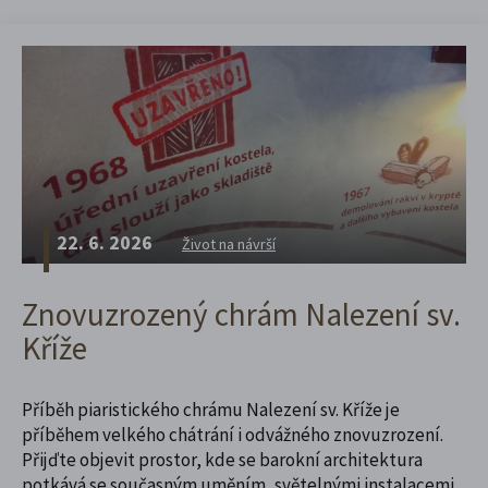
22. 6. 2026
Život na návrší
Znovuzrozený chrám Nalezení sv.
Kříže
Příběh piaristického chrámu Nalezení sv. Kříže je
příběhem velkého chátrání i odvážného znovuzrození.
Přijďte objevit prostor, kde se barokní architektura
potkává se současným uměním, světelnými instalacemi,