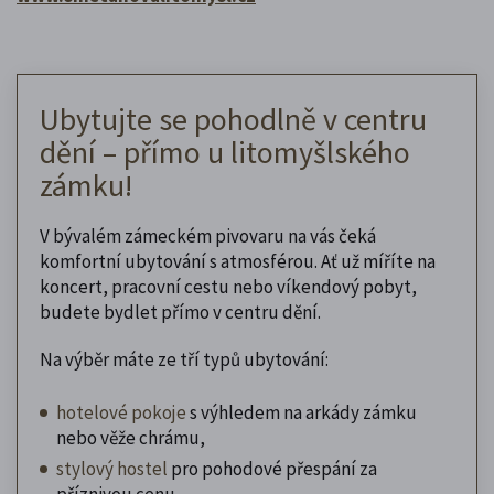
Ubytujte se pohodlně v centru
dění – přímo u litomyšlského
zámku!
V bývalém zámeckém pivovaru na vás čeká
komfortní ubytování s atmosférou. Ať už míříte na
koncert, pracovní cestu nebo víkendový pobyt,
budete bydlet přímo v centru dění.
Na výběr máte ze tří typů ubytování:
hotelové pokoje
s výhledem na arkády zámku
nebo věže chrámu,
stylový hostel
pro pohodové přespání za
příznivou cenu,