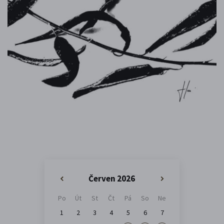
Červen 2026
«
»
Po
Út
St
Čt
Pá
So
Ne
1
2
3
4
5
6
7