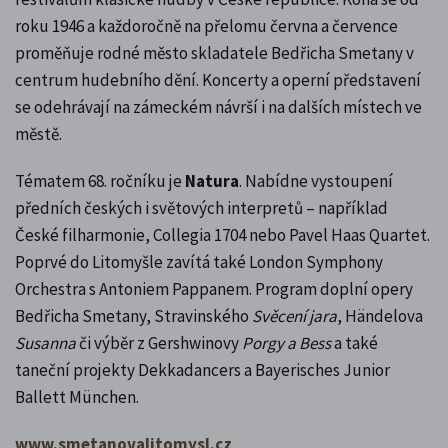
roku 1946 a každoročně na přelomu června a července
proměňuje rodné město skladatele Bedřicha Smetany v
centrum hudebního dění. Koncerty a operní představení
se odehrávají na zámeckém návrší i na dalších místech ve
městě.
Tématem 68. ročníku je
Natura
. Nabídne vystoupení
předních českých i světových interpretů – například
České filharmonie, Collegia 1704 nebo Pavel Haas Quartet.
Poprvé do Litomyšle zavítá také London Symphony
Orchestra s Antoniem Pappanem. Program doplní opery
Bedřicha Smetany, Stravinského
Svěcení jara
, Händelova
Susanna
či výběr z Gershwinovy
Porgy a Bess
a také
taneční projekty Dekkadancers a Bayerisches Junior
Ballett München.
www.smetanovalitomysl.cz