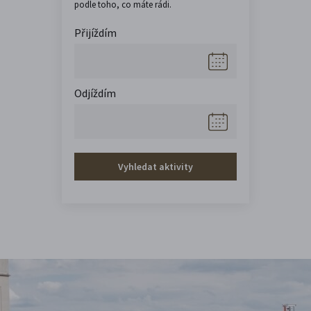
podle toho, co máte rádi.
Přijíždím
Odjíždím
Vyhledat aktivity