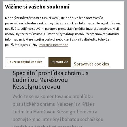
Junkovy 2026
Vážíme si vašeho soukromí
Přijeďte navštívit Státní zámek v Litomyšli a
K analýze návštěvnosti a funkcí webu, ukládání vašeho nastavení a
vzpomenout na naší první českou závodnici,
personalizaci obsahu a reklam využíváme cookies. Informace o tom, jak náš web
Elišku Junkovou.
používáte, sdílíme se svými partnery pro sociální média, inzerci a analýzy, kteří
mohou být ze zemí mimo EU. Partneři tyto údaje mohou zkombinovat s dalšími
Rozbalte si další akce
informacemi, které jste jim poskytli nebo které získali v důsledku toho, že
používáte jejich služby.
Podrobné informace
7. 8. 2026
Pouze nezbytné cookies
Přijmout vše
Spravovat cookies
Speciální prohlídka chrámu s
Ludmilou Marešovou
Kesselgruberovou
Vydejte se na komentovanou prohlídku
piaristického chrámu Nalezení sv.
Kříže s
Ludmilou Marešovou Kesselgruberovou a
poznejte jeho interiéry i bohatou sochařskou