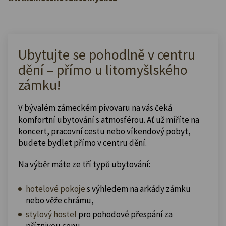
Ubytujte se pohodlně v centru
dění – přímo u litomyšlského
zámku!
V bývalém zámeckém pivovaru na vás čeká
komfortní ubytování s atmosférou. Ať už míříte na
koncert, pracovní cestu nebo víkendový pobyt,
budete bydlet přímo v centru dění.
Na výběr máte ze tří typů ubytování:
hotelové pokoje
s výhledem na arkády zámku
nebo věže chrámu,
stylový hostel
pro pohodové přespání za
příznivou cenu,