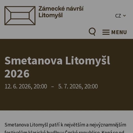
CZ
MENU
Smetanova Litomyšl
2026
12. 6. 2026, 20:00
–
5. 7. 2026, 20:00
Smetanova Litomyšl patří k největším a nejvýznamnějším
festivalům klasické hudby v České republice. Koná se od