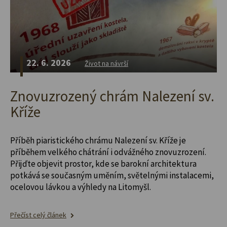
22. 6. 2026
Život na návrší
Znovuzrozený chrám Nalezení sv.
Kříže
Příběh piaristického chrámu Nalezení sv. Kříže je
příběhem velkého chátrání i odvážného znovuzrození.
Přijďte objevit prostor, kde se barokní architektura
potkává se současným uměním, světelnými instalacemi,
ocelovou lávkou a výhledy na Litomyšl.
Přečíst celý článek