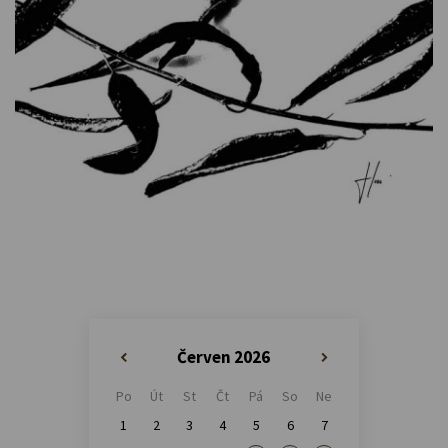
Červen 2026
«
»
Po
Út
St
Čt
Pá
So
Ne
1
2
3
4
5
6
7