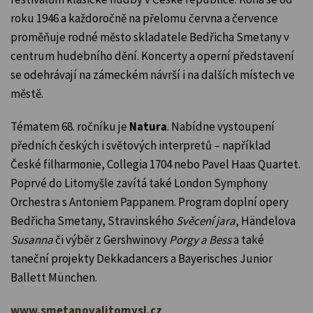
roku 1946 a každoročně na přelomu června a července
proměňuje rodné město skladatele Bedřicha Smetany v
centrum hudebního dění. Koncerty a operní představení
se odehrávají na zámeckém návrší i na dalších místech ve
městě.
Tématem 68. ročníku je
Natura
. Nabídne vystoupení
předních českých i světových interpretů – například
České filharmonie, Collegia 1704 nebo Pavel Haas Quartet.
Poprvé do Litomyšle zavítá také London Symphony
Orchestra s Antoniem Pappanem. Program doplní opery
Bedřicha Smetany, Stravinského
Svěcení jara
, Händelova
Susanna
či výběr z Gershwinovy
Porgy a Bess
a také
taneční projekty Dekkadancers a Bayerisches Junior
Ballett München.
www.smetanovalitomysl.cz