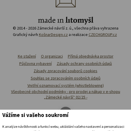
© 2014 - 2026 Zámecké návrší z. ú., všechna přáva vyhrazena
Grafický návrh
KošnarDesign.cz
a realizace
CZECHGROUP.cz
Ke stažení
O organizaci
Přímá objednávka prostor
Půjčovna vybavení
Zásady ochrany osobních údajů
Zásady zpracování souborů cookies
Souhlas se zpracováním osobních údajů
Vnitřní oznamovací systém (whistleblowing)
Všeobecné obchodní podmínky - pro prodej a nákup v e-shopu
„Zámecké návrší“ 02/25 -
Vážíme si vašeho soukromí
K analýze návštěvnosti a funkcí webu, ukládání vašeho nastavení a personalizaci