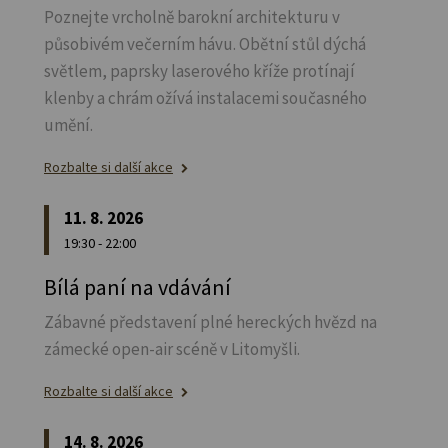
Poznejte vrcholně barokní architekturu v
působivém večerním hávu. Obětní stůl dýchá
světlem, paprsky laserového kříže protínají
klenby a chrám ožívá instalacemi současného
umění.
Rozbalte si další akce
11. 8. 2026
19:30 - 22:00
Bílá paní na vdávání
Zábavné představení plné hereckých hvězd na
zámecké open-air scéně v Litomyšli.
Rozbalte si další akce
14. 8. 2026