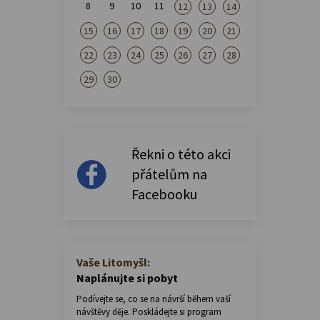
8
9
10
11
12
13
14
15
16
17
18
19
20
21
22
23
24
25
26
27
28
29
30
Řekni o této akci
přátelům na
Facebooku
Vaše Litomyšl:
Naplánujte si pobyt
Podívejte se, co se na návrší během vaší
návštěvy děje. Poskládejte si program