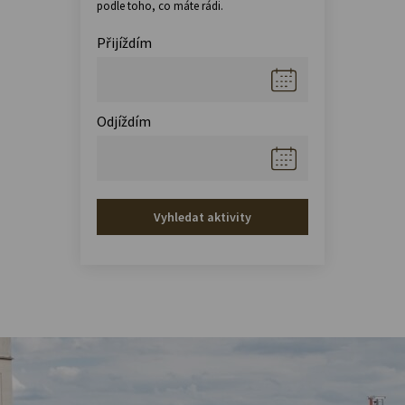
podle toho, co máte rádi.
Přijíždím
Odjíždím
Vyhledat aktivity