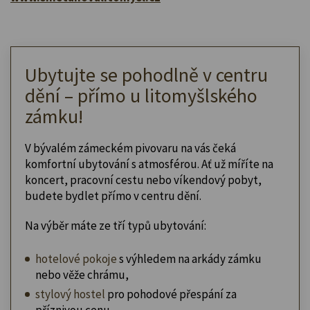
Ubytujte se pohodlně v centru
dění – přímo u litomyšlského
zámku!
V bývalém zámeckém pivovaru na vás čeká
komfortní ubytování s atmosférou. Ať už míříte na
koncert, pracovní cestu nebo víkendový pobyt,
budete bydlet přímo v centru dění.
Na výběr máte ze tří typů ubytování:
hotelové pokoje
s výhledem na arkády zámku
nebo věže chrámu,
stylový hostel
pro pohodové přespání za
příznivou cenu,