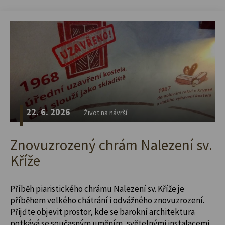
22. 6. 2026
Život na návrší
Znovuzrozený chrám Nalezení sv.
Kříže
Příběh piaristického chrámu Nalezení sv. Kříže je
příběhem velkého chátrání i odvážného znovuzrození.
Přijďte objevit prostor, kde se barokní architektura
potkává se současným uměním, světelnými instalacemi,