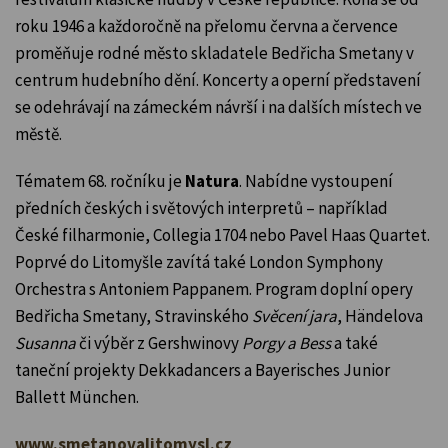
roku 1946 a každoročně na přelomu června a července
proměňuje rodné město skladatele Bedřicha Smetany v
centrum hudebního dění. Koncerty a operní představení
se odehrávají na zámeckém návrší i na dalších místech ve
městě.
Tématem 68. ročníku je
Natura
. Nabídne vystoupení
předních českých i světových interpretů – například
České filharmonie, Collegia 1704 nebo Pavel Haas Quartet.
Poprvé do Litomyšle zavítá také London Symphony
Orchestra s Antoniem Pappanem. Program doplní opery
Bedřicha Smetany, Stravinského
Svěcení jara
, Händelova
Susanna
či výběr z Gershwinovy
Porgy a Bess
a také
taneční projekty Dekkadancers a Bayerisches Junior
Ballett München.
www.smetanovalitomysl.cz