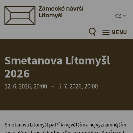
CZ
MENU
Smetanova Litomyšl
2026
12. 6. 2026, 20:00
–
5. 7. 2026, 20:00
Smetanova Litomyšl patří k největším a nejvýznamnějším
festivalům klasické hudby v České republice. Koná se od