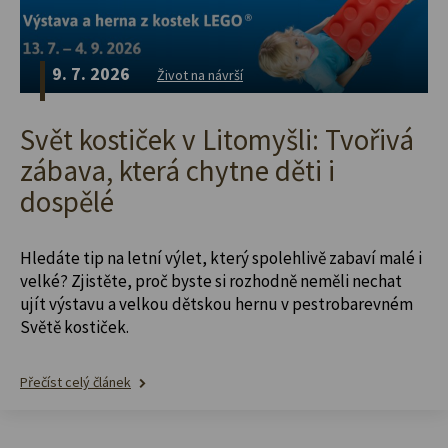
9. 7. 2026
Život na návrší
Svět kostiček v Litomyšli: Tvořivá
zábava, která chytne děti i
dospělé
Hledáte tip na letní výlet, který spolehlivě zabaví malé i
velké? Zjistěte, proč byste si rozhodně neměli nechat
ujít výstavu a velkou dětskou hernu v pestrobarevném
Světě kostiček.
Přečíst celý článek