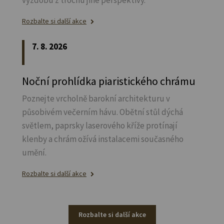
výzdobu z trochu jiné perspektivy.
Rozbalte si další akce
7. 8. 2026
Noční prohlídka piaristického chrámu
Poznejte vrcholně barokní architekturu v
působivém večerním hávu. Obětní stůl dýchá
světlem, paprsky laserového kříže protínají
klenby a chrám ožívá instalacemi současného
umění.
Rozbalte si další akce
Rozbalte si další akce