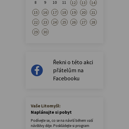
8
9
10
11
12
13
14
15
16
17
18
19
20
21
22
23
24
25
26
27
28
29
30
Řekni o této akci
přátelům na
Facebooku
Vaše Litomyšl:
Naplánujte si pobyt
Podívejte se, co se na návrší během vaší
návštěvy děje. Poskládejte si program