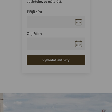
podle toho, co máte rádi.
Přijíždím
Odjíždím
Vyhledat aktivity