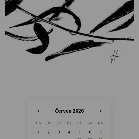
Červen 2026
«
»
Po
Út
St
Čt
Pá
So
Ne
1
2
3
4
5
6
7