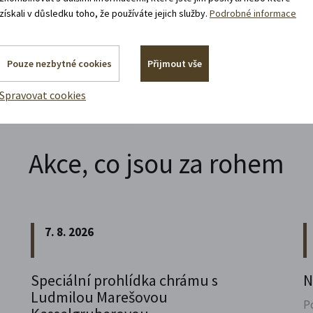
získali v důsledku toho, že používáte jejich služby.
Podrobné informace
Pouze nezbytné cookies
Přijmout vše
Spravovat cookies
Akce, co jsou za rohem
7. 8. 2026
Speciální prohlídka chrámu s
N
Ludmilou Marešovou
P