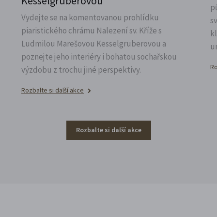
Kesselgruberovou
p
Vydejte se na komentovanou prohlídku
s
piaristického chrámu Nalezení sv.
Kříže s
k
Ludmilou Marešovou Kesselgruberovou a
u
poznejte jeho interiéry i bohatou sochařskou
Ro
výzdobu z trochu jiné perspektivy.
Rozbalte si další akce
Rozbalte si další akce