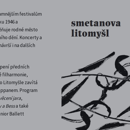
namnějším festivalům
ku 1946 a
ěňuje rodné město
ho dění. Koncerty a
vrší i na dalších
upení předních
é filharmonie,
o Litomyšle zavítá
Pappanem. Program
věcení jara
,
 a Bess
a také
nior Ballett