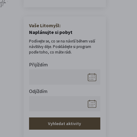
Vaše Litomyšl:
Naplánujte si pobyt
Podívejte se, co se na návrší během vaší
návštěvy děje. Poskládejte si program
podle toho, co máte rádi.
Přijíždím
Odjíždím
Vyhledat aktivity