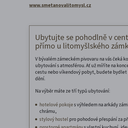
www.smetanovalitomysl.cz
Ubytujte se pohodlně v cent
přímo u litomyšlského zámk
V bývalém zámeckém pivovaru na vás čeká k
ubytování s atmosférou. Ať už míříte na konc
cestu nebo víkendový pobyt, budete bydlet 
dění.
Na výběr máte ze tří typů ubytování:
hotelové pokoje
s výhledem na arkády zám
chrámu,
stylový hostel
pro pohodové přespání za př
prostorné apartmány
s vlastní kuchyní, ideá