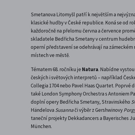
Smetanova Litomyšl patří k největším a nejvýz
klasické hudby v České republice. Koná se od ro
každoročně na přelomu června a července prom
skladatele Bedřicha Smetany v centrum hudební
operní představení se odehrávají na zámeckém ná
místech ve městě.
Tématem 68. ročníku je
Natura
. Nabídne vysto
českých i světových interpretů – například Česk
Collegia 1704 nebo Pavel Haas Quartet. Poprvé d
také London Symphony Orchestra s Antoniem 
doplní opery Bedřicha Smetany, Stravinského
S
Händelova
Susanna
či výběr z Gershwinovy
Porgy
taneční projekty Dekkadancers a Bayerisches Ju
München.