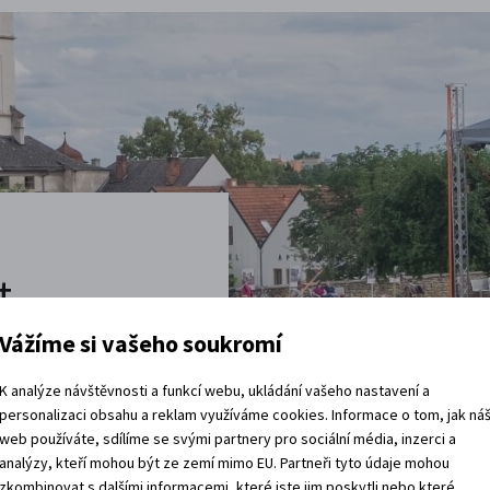
t
Vážíme si vašeho soukromí
vštěvy děje.
K analýze návštěvnosti a funkcí webu, ukládání vašeho nastavení a
 rádi.
personalizaci obsahu a reklam využíváme cookies. Informace o tom, jak ná
web používáte, sdílíme se svými partnery pro sociální média, inzerci a
vracíte domů?
analýzy, kteří mohou být ze zemí mimo EU. Partneři tyto údaje mohou
zkombinovat s dalšími informacemi, které jste jim poskytli nebo které