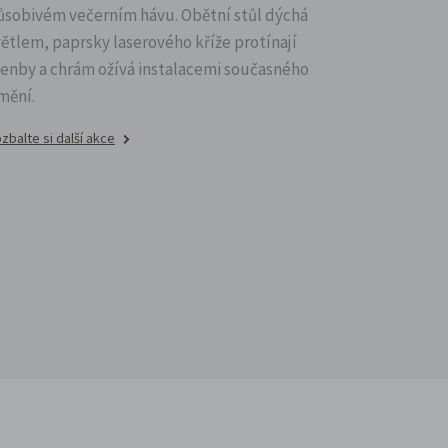
ůsobivém večerním hávu. Obětní stůl dýchá
větlem, paprsky laserového kříže protínají
lenby a chrám ožívá instalacemi současného
mění.
zbalte si další akce