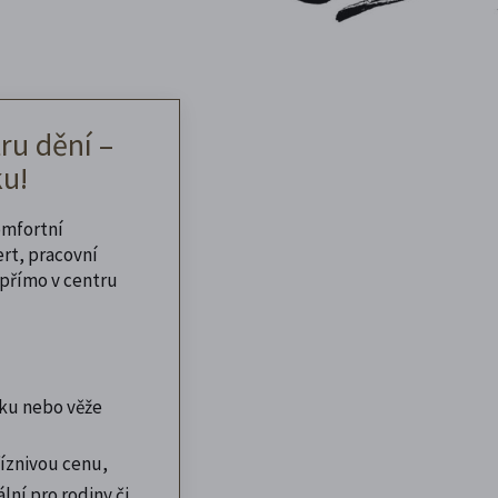
ru dění –
u!
omfortní
ert, pracovní
přímo v centru
ku nebo věže
íznivou cenu,
lní pro rodiny či