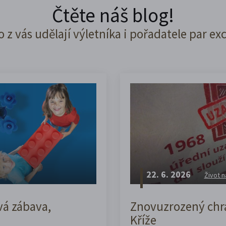
Čtěte náš blog!
o z vás udělají výletníka i pořadatele par ex
22. 6. 2026
Život n
vá zábava,
Znovuzrozený chrá
Kříže