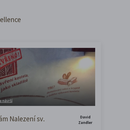
cellence
a návrší
m Nalezení sv.
David
Zandler