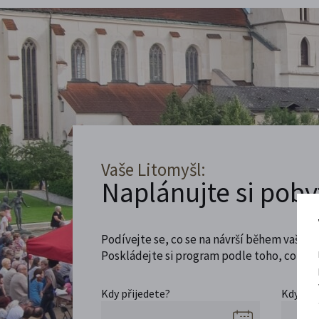
Vaše Litomyšl:
Naplánujte si poby
Podívejte se, co se na návrší během vaší ná
Poskládejte si program podle toho, co máte
Kdy přijedete?
Kdy se 