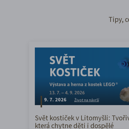
Tipy, c
9. 7. 2026
Život na návrší
Svět kostiček v Litomyšli: Tvoři
která chytne děti i dospělé