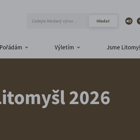
Pořádám
Výletím
Jsme Litomyš
itomyšl 2026